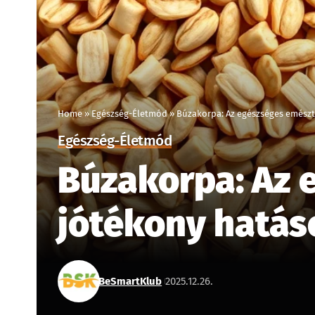
Home
»
Egészség-Életmód
»
Búzakorpa: Az egészséges emészt
Egészség-Életmód
Búzakorpa: Az 
jótékony hatás
BeSmartKlub
2025.12.26.