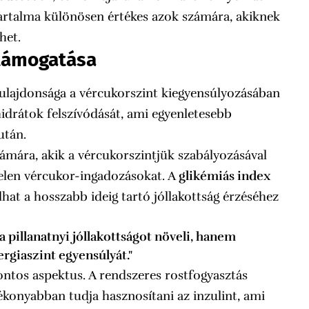
rtalma különösen értékes azok számára, akiknek
het.
 támogatása
ulajdonsága a vércukorszint kiegyensúlyozásában
nhidrátok felszívódását, ami egyenletesebb
után.
zámára, akik a vércukorszintjük szabályozásával
telen vércukor-ingadozásokat. A
glikémiás index
at a hosszabb ideig tartó jóllakottság érzéséhez
 pillanatnyi jóllakottságot növeli, hanem
ergiaszint egyensúlyát."
ontos aspektus. A rendszeres rostfogyasztás
ékonyabban tudja hasznosítani az inzulint, ami