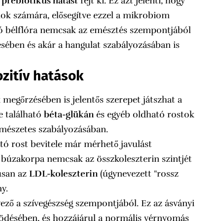
y
prebiotikus hatást
fejt ki. Ez azt jelenti, hogy
mok számára, elősegítve ezzel a mikrobiom
 jó bélflóra nemcsak az emésztés szempontjából
ben és akár a hangulat szabályozásában is
ozitív hatások
 megőrzésében is jelentős szerepet játszhat a
e található
béta-glükán
és egyéb oldható rostok
ermészetes szabályozásában.
ó rost bevitele már mérhető javulást
 búzakorpa nemcsak az összkoleszterin szintjét
usan az
LDL-koleszterin
(úgynevezett "rossz
y.
ező a szívegészség szempontjából. Ez az ásványi
ködésében, és hozzájárul a normális vérnyomás