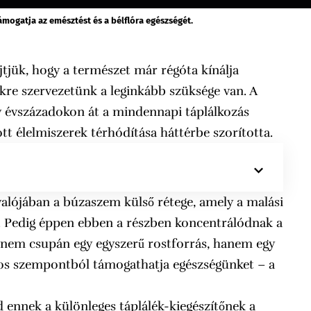
mogatja az emésztést és a bélflóra egészségét.
jtjük, hogy a természet már régóta kínálja
kre szervezetünk a leginkább szüksége van. A
y évszázadokon át a mindennapi táplálkozás
t élelmiszerek térhódítása háttérbe szorította.
alójában a búzaszem külső rétege, amely a malási
l. Pedig éppen ebben a részben koncentrálódnak a
nem csupán egy egyszerű rostforrás, hanem egy
os szempontból támogathatja egészségünket – a
ennek a különleges táplálék-kiegészítőnek a