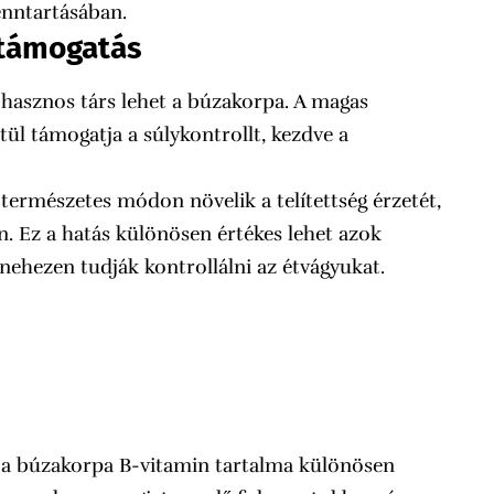
enntartásában.
 támogatás
s hasznos társ lehet a búzakorpa. A magas
l támogatja a súlykontrollt, kezdve a
ermészetes módon növelik a telítettség érzetét,
n. Ez a hatás különösen értékes lehet azok
nehezen tudják kontrollálni az étvágyukat.
a búzakorpa B-vitamin tartalma különösen