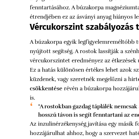
fenntartásához. A búzakorpa magnéziumta
étrendjében ez az ásványi anyag hiányos le
Vércukorszint szabályozás
A búzakorpa egyik legfigyelemreméltóbb t
nyújtott segítség. A rostok lassítják a szé
vércukorszintet eredményez az étkezések 
Ez a hatás különösen értékes lehet azok s
küzdenek, vagy szeretnék megelőzni a hir
csökkentése
révén a búzakorpa hozzájárulh
is.
"A rostokban gazdag táplálék nemcsak a
hosszú távon is segít fenntartani az en
Az inzulinérzékenység javítása egy másik f
hozzájárulhat ahhoz, hogy a szervezet hat