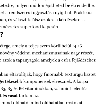
ezetedre, milyen módon építheted be étrendedbe,
et a rendszeres fogyasztása nyújthat. Praktikus
n, és választ találsz azokra a kérdésekre is,
ermészetes superfood kapcsán.
a?
tege, amely a teljes szem körülbelül 14-16
a a növény védelmi mechanizmusainak nagy részét,
 azok a tápanyagok, amelyek a csíra fejlődéséhez
ában eltávolítják, hogy finomabb textúrájú lisztet
legértékesebb komponensek elvesznek. A korpa
, B3, B5 és B6 vitaminokban, valamint jelentős
 és vasat
tartalmaz.
: mind oldható, mind oldhatatlan rostokat