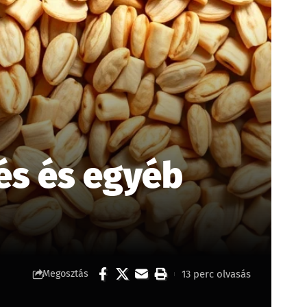
és és egyéb
13 perc olvasás
Megosztás