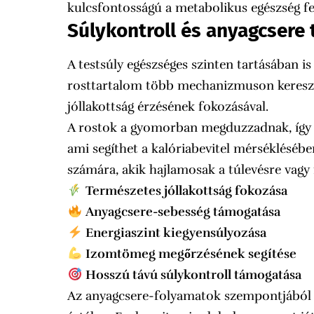
kulcsfontosságú a metabolikus egészség f
Súlykontroll és anyagcsere
A testsúly egészséges szinten tartásában i
rosttartalom több mechanizmuson keresztü
jóllakottság érzésének fokozásával.
A rostok a gyomorban megduzzadnak, így t
ami segíthet a kalóriabevitel mérséklésébe
számára, akik hajlamosak a túlevésre vagy 
Természetes jóllakottság fokozása
Anyagcsere-sebesség támogatása
Energiaszint kiegyensúlyozása
Izomtömeg megőrzésének segítése
Hosszú távú súlykontroll támogatása
Az anyagcsere-folyamatok szempontjából 