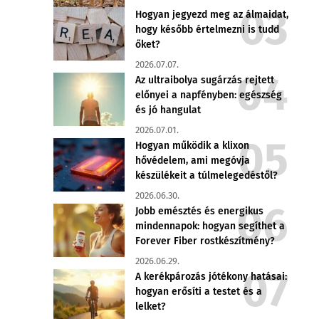
Hogyan jegyezd meg az álmaidat,
hogy később értelmezni is tudd
őket?
2026.07.07.
Az ultraibolya sugárzás rejtett
előnyei a napfényben: egészség
és jó hangulat
2026.07.01.
Hogyan működik a klixon
hővédelem, ami megóvja
készülékeit a túlmelegedéstől?
2026.06.30.
Jobb emésztés és energikus
mindennapok: hogyan segíthet a
Forever Fiber rostkészítmény?
2026.06.29.
A kerékpározás jótékony hatásai:
hogyan erősíti a testet és a
lelket?