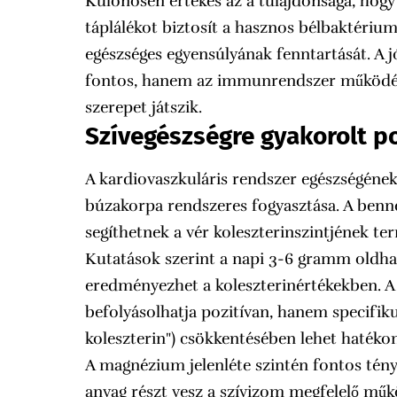
Különösen értékes az a tulajdonsága, hog
táplálékot biztosít a hasznos bélbaktériu
egészséges egyensúlyának fenntartását. A
fontos, hanem az immunrendszer működésé
szerepet játszik.
Szívegészségre gyakorolt p
A kardiovaszkuláris rendszer egészségének
búzakorpa rendszeres fogyasztása. A benn
segíthetnek a vér koleszterinszintjének t
Kutatások szerint a napi 3-6 gramm oldhat
eredményezhet a koleszterinértékekben. A
befolyásolhatja pozitívan, hanem specifik
koleszterin") csökkentésében lehet hatékon
A magnézium jelenléte szintén fontos tény
anyag részt vesz a szívizom megfelelő mű