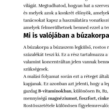
világát. Megtudhatod, hogyan hat a szerv
és melyek azok a konkrét előnyök, amelyek
tanácsokat kapsz a használatára vonatkozóa
amelyek felmerülhetnek benned ezzel a t
Mi is valójában a búzakorp
A búzakorpa a búzaszem legkülső, rostos ré
százalékát teszi ki. Ez a rész tartalmazz
valamint koncentráltan jelen vannak benne
szükségesek.
A malási folyamat során ezt a réteget által
kapjanak. Ez azonban azt jelenti, hogy a 
gazdag
B-vitaminokban
, különösen B1, B2
mennyiségű
magnéziumot, foszfort, cinket
Rostösszetétele különösen figyelemrevaló