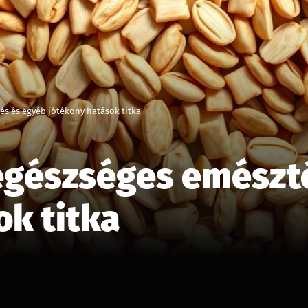
és és egyéb jótékony hatások titka
egészséges emészt
ok titka