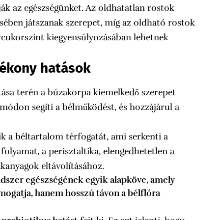
ák az egészségünket. Az oldhatatlan rostok
sében játszanak szerepet, míg az oldható rostok
ércukorszint kiegyensúlyozásában lehetnek
tékony hatások
ása terén a búzakorpa kiemelkedő szerepet
 módon segíti a bélműködést, és hozzájárul a
k a béltartalom térfogatát, ami serkenti a
folyamat, a perisztaltika, elengedhetetlen a
akanyagok eltávolításához.
ndszer egészségének egyik alapköve, amely
ogatja, hanem hosszú távon a bélflóra