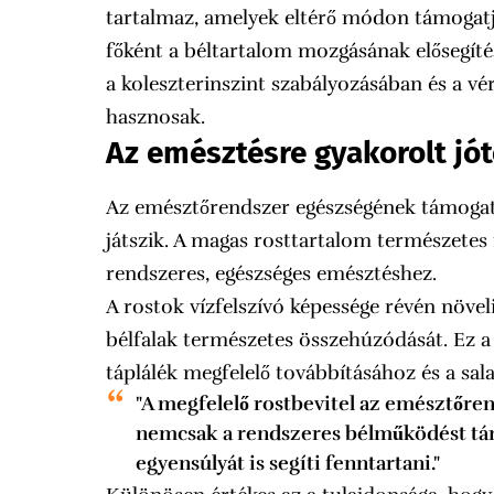
tartalmaz, amelyek eltérő módon támogatj
főként a béltartalom mozgásának elősegíté
a koleszterinszint szabályozásában és a v
hasznosak.
Az emésztésre gyakorolt jó
Az emésztőrendszer egészségének támogat
játszik. A magas rosttartalom természetes
rendszeres, egészséges emésztéshez.
A rostok vízfelszívó képessége révén növeli
bélfalak természetes összehúzódását. Ez a 
táplálék megfelelő továbbításához és a sal
"A megfelelő rostbevitel az emésztőre
nemcsak a rendszeres bélműködést tám
egyensúlyát is segíti fenntartani."