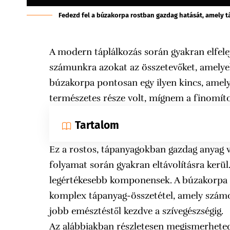
Fedezd fel a búzakorpa rostban gazdag hatását, amely tá
A modern táplálkozás során gyakran elfele
számunkra azokat az összetevőket, amelye
búzakorpa pontosan egy ilyen kincs, amel
természetes része volt, mígnem a finomítot
Tartalom
Ez a rostos, tápanyagokban gazdag anyag v
folyamat során gyakran eltávolításra kerü
legértékesebb komponensek. A búzakorpa 
komplex tápanyag-összetétel, amely szám
jobb emésztéstől kezdve a szívegészségig.
Az alábbiakban részletesen megismerheted 