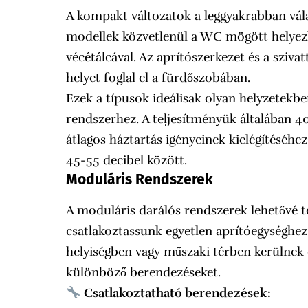
A kompakt változatok a leggyakrabban vál
modellek közvetlenül a WC mögött helyezke
vécétálcával. Az aprítószerkezet és a sziv
helyet foglal el a fürdőszobában.
Ezek a típusok ideálisak olyan helyzetekbe
rendszerhez. A teljesítményük általában 
átlagos háztartás igényeinek kielégítéséhez.
45-55 decibel között.
Moduláris Rendszerek
A moduláris darálós rendszerek lehetővé t
csatlakoztassunk egyetlen aprítóegységhez
helyiségben vagy műszaki térben kerülnek 
különböző berendezéseket.
Csatlakoztatható berendezések: