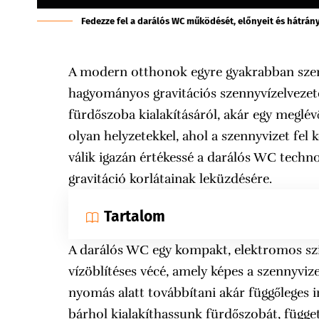
Fedezze fel a darálós WC működését, előnyeit és hátrány
A modern otthonok egyre gyakrabban szemb
hagyományos gravitációs szennyvízelvezet
fürdőszoba kialakításáról, akár egy meglév
olyan helyzetekkel, ahol a szennyvizet fel 
válik igazán értékessé a darálós WC techn
gravitáció korlátainak leküzdésére.
Tartalom
A darálós WC egy kompakt, elektromos sziv
vízöblítéses vécé, amely képes a szennyvize
nyomás alatt továbbítani akár függőleges ir
bárhol kialakíthassunk fürdőszobát, függetl