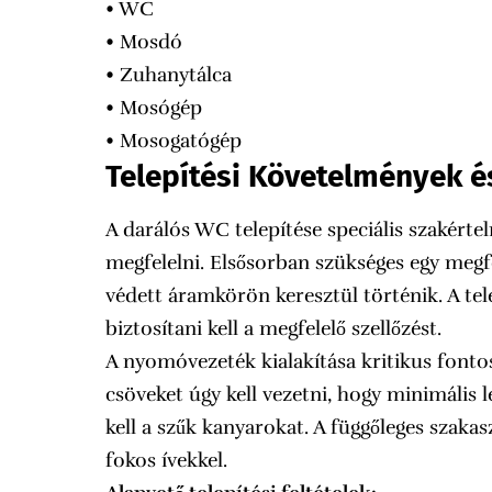
• WC
• Mosdó
• Zuhanytálca
• Mosógép
• Mosogatógép
Telepítési Követelmények és
A darálós WC telepítése speciális szakérte
megfelelni. Elsősorban szükséges egy megf
védett áramkörön keresztül történik. A tele
biztosítani kell a megfelelő szellőzést.
A nyomóvezeték kialakítása kritikus font
csöveket úgy kell vezetni, hogy minimális l
kell a szűk kanyarokat. A függőleges szakas
fokos ívekkel.