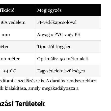
fikáció
Megjegyzés
 16A védelem
FI-védőkapcsolóval
0 mm
Anyaga: PVC vagy PE
éter
Típustól függően
100 méter
Optimális: 50 méter alatt
– +40°C
Fagyvédelem szükséges
rdítani a szellőzésre is. A darálós rendszerekhez
ék kialakítása, amely megakadályozza a
zási Területek