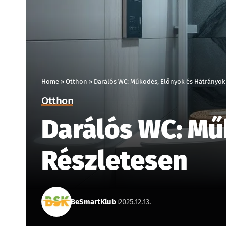
Home
»
Otthon
»
Darálós WC: Működés, Előnyök és Hátrányok
Otthon
Darálós WC: Mű
Részletesen
BeSmartKlub
2025.12.13.