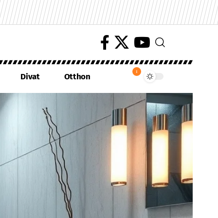
1
Divat
Otthon