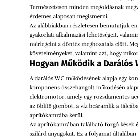
Természetesen minden megoldásnak megvan
érdemes alaposan megismerni.
Az alábbiakban részletesen bemutatjuk en
gyakorlati alkalmazási lehetőségeit, vala
mérlegelni a döntés meghozatala előtt. Me
követelményeket, valamint azt, hogy mikor
Hogyan Működik a Darálós
A darálós WC működésének alapja egy ko
komponens összehangolt működésén alapul.
elektromotor, amely egy rozsdamentes ac
az öblítő gombot, a víz beáramlik a tálcába
aprítókamrába kerül.
Az aprítókamrában található forgó kések é
szilárd anyagokat. Ez a folyamat általában