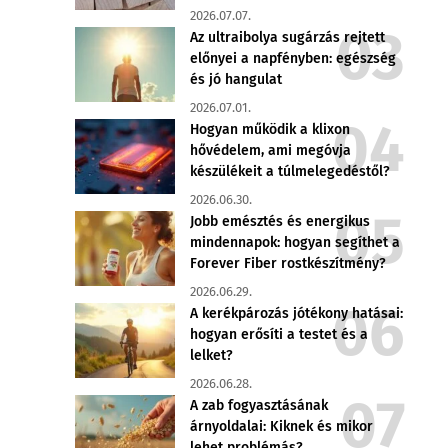
2026.07.07.
Az ultraibolya sugárzás rejtett
előnyei a napfényben: egészség
és jó hangulat
2026.07.01.
Hogyan működik a klixon
hővédelem, ami megóvja
készülékeit a túlmelegedéstől?
2026.06.30.
Jobb emésztés és energikus
mindennapok: hogyan segíthet a
Forever Fiber rostkészítmény?
2026.06.29.
A kerékpározás jótékony hatásai:
hogyan erősíti a testet és a
lelket?
2026.06.28.
A zab fogyasztásának
árnyoldalai: Kiknek és mikor
lehet problémás?