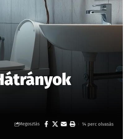
 Hátrányok
14 perc olvasás
Megosztás