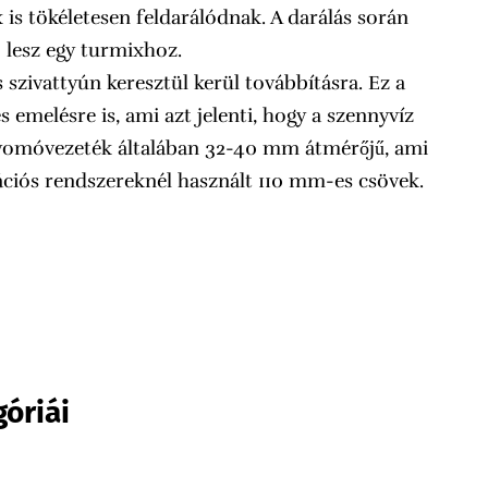
is tökéletesen feldarálódnak. A darálás során
 lesz egy turmixhoz.
s szivattyún keresztül kerül továbbításra. Ez a
 emelésre is, ami azt jelenti, hogy a szennyvíz
A nyomóvezeték általában 32-40 mm átmérőjű, ami
ációs rendszereknél használt 110 mm-es csövek.
óriái