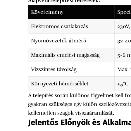
Alapvető telepítési feltételek:
Követelmény
Speci
Elektromos csatlakozás
230V,
Nyomóvezeték átmérő
32-4
Maximális emelési magasság
5-6 m
Vízszintes távolság
Max. 
Környezeti hőmérséklet
+5°C 
A telepítés során különös figyelmet kell fo
gyakran szükséges egy külön szellőzővezet
kellemetlen szagok visszaáramlását.
Jelentős Előnyök és Alkalma