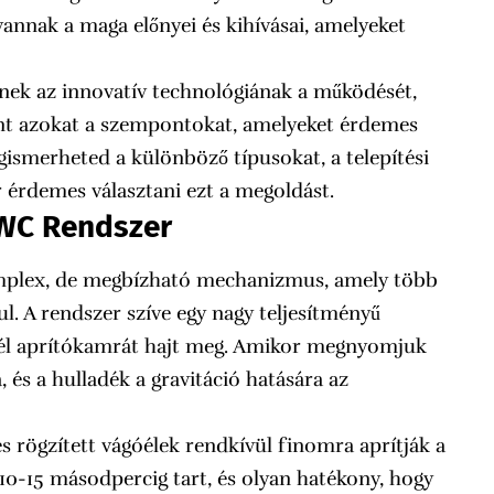
nak a maga előnyei és kihívásai, amelyeket
nek az innovatív technológiának a működését,
mint azokat a szempontokat, amelyeket érdemes
gismerheted a különböző típusokat, a telepítési
 érdemes választani ezt a megoldást.
 WC Rendszer
mplex, de megbízható mechanizmus, amely több
 A rendszer szíve egy nagy teljesítményű
él aprítókamrát hajt meg. Amikor megnyomjuk
, és a hulladék a gravitáció hatására az
s rögzített vágóélek rendkívül finomra aprítják a
 10-15 másodpercig tart, és olyan hatékony, hogy