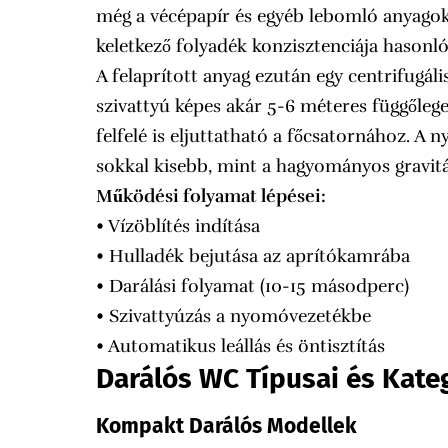
még a vécépapír és egyéb lebomló anyagok 
keletkező folyadék konzisztenciája hasonló
A felaprított anyag ezután egy centrifugáli
szivattyú képes akár 5-6 méteres függőleges
felfelé is eljuttatható a főcsatornához. 
sokkal kisebb, mint a hagyományos gravit
Működési folyamat lépései:
• Vízöblítés indítása
• Hulladék bejutása az aprítókamrába
• Darálási folyamat (10-15 másodperc)
• Szivattyúzás a nyomóvezetékbe
• Automatikus leállás és öntisztítás
Darálós WC Típusai és Kateg
Kompakt Darálós Modellek