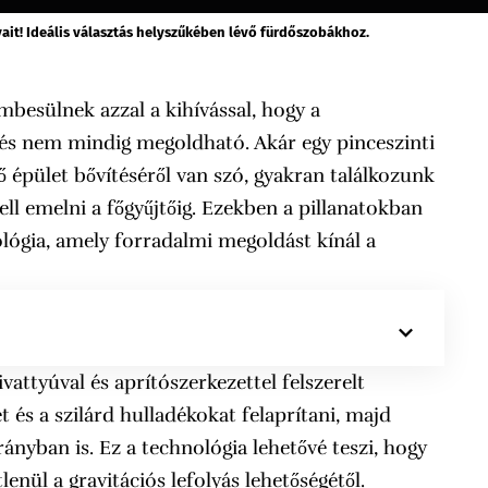
ait! Ideális választás helyszűkében lévő fürdőszobákhoz.
esülnek azzal a kihívással, hogy a
és nem mindig megoldható. Akár egy pinceszinti
ő épület bővítéséről van szó, gyakran találkozunk
kell emelni a főgyűjtőig. Ezekben a pillanatokban
ológia, amely forradalmi megoldást kínál a
attyúval és aprítószerkezettel felszerelt
t és a szilárd hulladékokat felaprítani, majd
ányban is. Ez a technológia lehetővé teszi, hogy
enül a gravitációs lefolyás lehetőségétől.