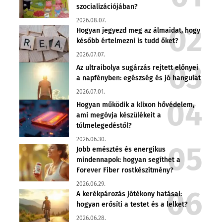
szocializációjában?
2026.08.07.
Hogyan jegyezd meg az álmaidat, hogy
később értelmezni is tudd őket?
2026.07.07.
Az ultraibolya sugárzás rejtett előnyei
a napfényben: egészség és jó hangulat
2026.07.01.
Hogyan működik a klixon hővédelem,
ami megóvja készülékeit a
túlmelegedéstől?
2026.06.30.
Jobb emésztés és energikus
mindennapok: hogyan segíthet a
Forever Fiber rostkészítmény?
2026.06.29.
A kerékpározás jótékony hatásai:
hogyan erősíti a testet és a lelket?
2026.06.28.