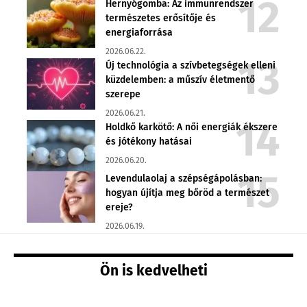
Hernyógomba: Az immunrendszer
természetes erősítője és
energiaforrása
2026.06.22.
Új technológia a szívbetegségek elleni
küzdelemben: a műszív életmentő
szerepe
2026.06.21.
Holdkő karkötő: A női energiák ékszere
és jótékony hatásai
2026.06.20.
Levendulaolaj a szépségápolásban:
hogyan újítja meg bőröd a természet
ereje?
2026.06.19.
Ön is kedvelheti