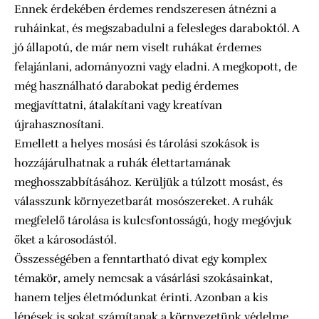
Ennek érdekében érdemes rendszeresen átnézni a
ruháinkat, és megszabadulni a felesleges daraboktól. A
jó állapotú, de már nem viselt ruhákat érdemes
felajánlani, adományozni vagy eladni. A megkopott, de
még használható darabokat pedig érdemes
megjavíttatni, átalakítani vagy kreatívan
újrahasznosítani.
Emellett a helyes mosási és tárolási szokások is
hozzájárulhatnak a ruhák élettartamának
meghosszabbításához. Kerüljük a túlzott mosást, és
válasszunk környezetbarát mosószereket. A ruhák
megfelelő tárolása is kulcsfontosságú, hogy megóvjuk
őket a károsodástól.
Összességében a fenntartható divat egy komplex
témakör, amely nemcsak a vásárlási szokásainkat,
hanem teljes életmódunkat érinti. Azonban a kis
lépések is sokat számítanak a környezetünk védelme