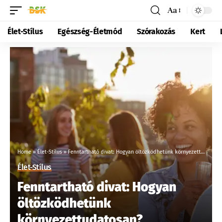
Aa
Élet-Stílus
Egészség-Életmód
Szórakozás
Kert
Home
»
Élet-Stílus
»
Fenntartható divat: Hogyan öltözködhetünk környezettudatosan?
Élet-Stílus
Fenntartható divat: Hogyan
öltözködhetünk
környezettudatosan?