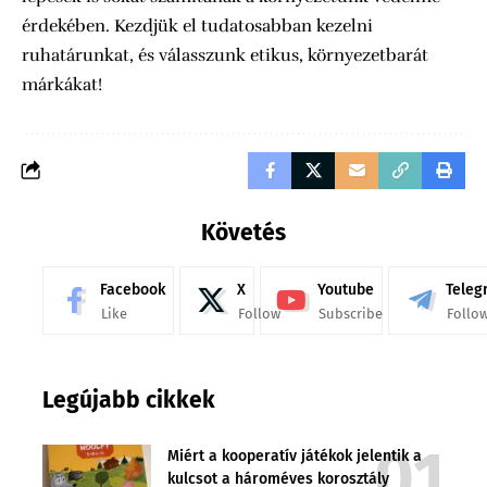
érdekében. Kezdjük el tudatosabban kezelni
ruhatárunkat, és válasszunk etikus, környezetbarát
márkákat!
Követés
Facebook
X
Youtube
Teleg
Like
Follow
Subscribe
Follo
Legújabb cikkek
Miért a kooperatív játékok jelentik a
kulcsot a hároméves korosztály