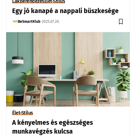
Lakberendezés
Élet-Stílus
Egy jó kanapé a nappali büszkesége
BeSmartKlub
2025.07.20.
Élet-Stílus
A kényelmes és egészséges
munkavégzés kulcsa