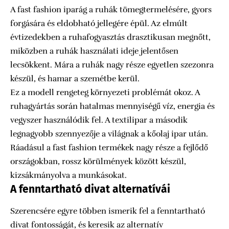
A fast fashion iparág a ruhák tömegtermelésére, gyors
forgására és eldobható jellegére épül. Az elmúlt
évtizedekben a ruhafogyasztás drasztikusan megnőtt,
miközben a ruhák használati ideje jelentősen
lecsökkent. Mára a ruhák nagy része egyetlen szezonra
készül, és hamar a szemétbe kerül.
Ez a modell rengeteg környezeti problémát okoz. A
ruhagyártás során hatalmas mennyiségű víz, energia és
vegyszer használódik fel. A textilipar a második
legnagyobb szennyezője a világnak a kőolaj ipar után.
Ráadásul a fast fashion termékek nagy része a fejlődő
országokban, rossz körülmények között készül,
kizsákmányolva a munkásokat.
A fenntartható divat alternatívái
Szerencsére egyre többen ismerik fel a fenntartható
divat fontosságát, és keresik az alternatív