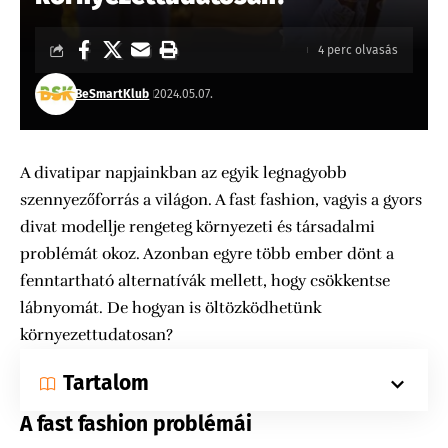
4 perc olvasás
BeSmartKlub
2024.05.07.
A divatipar napjainkban az egyik legnagyobb
szennyezőforrás a világon. A fast fashion, vagyis a gyors
divat modellje rengeteg környezeti és társadalmi
problémát okoz. Azonban egyre több ember dönt a
fenntartható alternatívák mellett, hogy csökkentse
lábnyomát. De hogyan is öltözködhetünk
környezettudatosan?
Tartalom
A fast fashion problémái