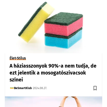
Élet-Stílus
A háziasszonyok 90%-a nem tudja, de
ezt jelentik a mosogatószivacsok
színei
BeSmartKlub
2024.08.27.