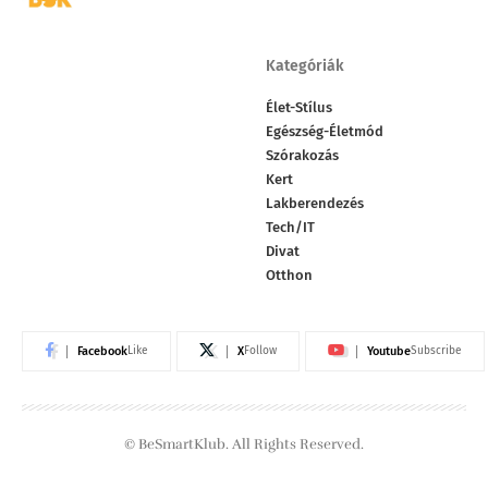
Kategóriák
Élet-Stílus
Egészség-Életmód
Szórakozás
Kert
Lakberendezés
Tech/IT
Divat
Otthon
Facebook
X
Youtube
Like
Follow
Subscribe
© BeSmartKlub. All Rights Reserved.