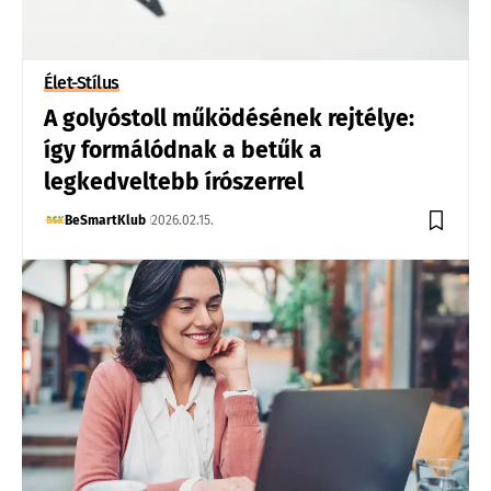
Élet-Stílus
A golyóstoll működésének rejtélye:
így formálódnak a betűk a
legkedveltebb írószerrel
BeSmartKlub
2026.02.15.