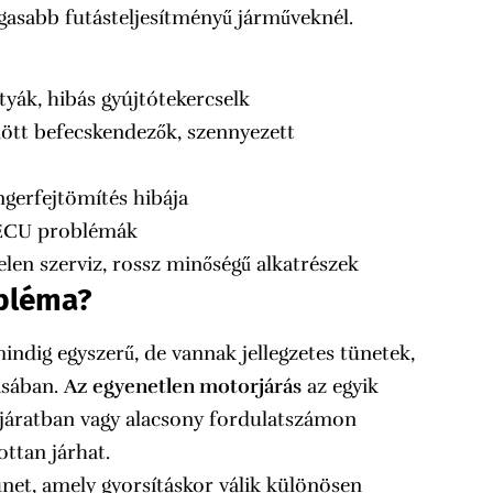
gasabb futásteljesítményű járműveknél.
tyák, hibás gyújtótekercselk
dött befecskendezők, szennyezett
ngerfejtömítés hibája
 ECU problémák
elen szerviz, rossz minőségű alkatrészek
obléma?
ndig egyszerű, de vannak jellegzetes tünetek,
ásában.
Az egyenetlen motorjárás
az egyik
pjáratban vagy alacsony fordulatszámon
ttan járhat.
ünet, amely gyorsításkor válik különösen