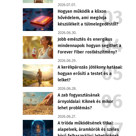
2026.07.01.
Hogyan működik a klixon
hővédelem, ami megóvja
készülékeit a túlmelegedéstől?
2026.06.30.
Jobb emésztés és energikus
mindennapok: hogyan segíthet a
Forever Fiber rostkészítmény?
2026.06.29.
A kerékpározás jótékony hatásai:
hogyan erősíti a testet és a
lelket?
2026.06.28.
A zab fogyasztásának
árnyoldalai: Kiknek és mikor
lehet problémás?
2026.06.27.
A trióda működésének titkai:
alapelvek, áramkörök és széles
körű felhasználási lehetőségek