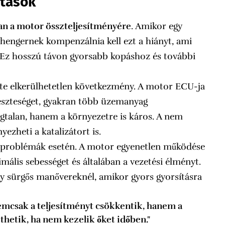
atások
 van a motor összteljesítményére
. Amikor egy
hengernek kompenzálnia kell ezt a hiányt, ami
 Ez hosszú távon gyorsabb kopáshoz és további
te elkerülhetetlen következmény. A motor ECU-ja
eszteséget, gyakran több üzemanyag
gtalan, hanem a környezetre is káros. A nem
ezheti a katalizátort is.
problémák esetén. A motor egyenetlen működése
imális sebességet és általában a vezetési élményt.
gy sürgős manővereknél, amikor gyors gyorsításra
mcsak a teljesítményt csökkentik, hanem a
thetik, ha nem kezelik őket időben."