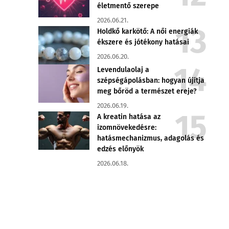
életmentő szerepe
2026.06.21.
Holdkő karkötő: A női energiák
ékszere és jótékony hatásai
2026.06.20.
Levendulaolaj a
szépségápolásban: hogyan újítja
meg bőröd a természet ereje?
2026.06.19.
A kreatin hatása az
izomnövekedésre:
hatásmechanizmus, adagolás és
edzés előnyök
2026.06.18.