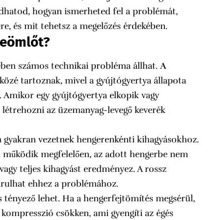
dhatod, hogyan ismerheted fel a problémát,
re, és mit tehetsz a megelőzés érdekében.
leömlőt?
ében számos technikai probléma állhat.
A
közé tartoznak, mivel a gyújtógyertya állapota
. Amikor egy gyújtógyertya elkopik vagy
t létrehozni az üzemanyag-levegő keverék
n gyakran vezetnek hengerenkénti kihagyásokhoz.
 működik megfelelően, az adott hengerbe nem
vagy teljes kihagyást eredményez. A rossz
árulhat ehhez a problémához.
 tényező lehet. Ha a hengerfejtömítés megsérül,
 kompresszió csökken, ami gyengíti az égés