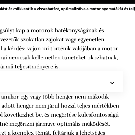
ást és csökkentik a visszahatást, optimalizálva a motor nyomatékát és tel
gsúlyt kap a motorok hatékonyságának és
 vezetők szokatlan zajokat vagy egyenetlen
l a kérdés: vajon mi történik valójában a motor
rai nemcsak kellemetlen tüneteket okozhatnak,
ármű teljesítményére is.
g, amikor egy vagy több henger nem működik
z adott henger nem járul hozzá teljes mértékben
l következhet be, és megértése kulcsfontosságú
tné megőrizni járműve optimális működését.
zt a komplex témát, feltárjuk a lehetséges