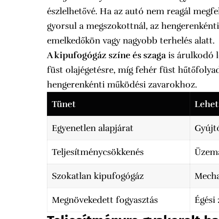
észlelhetővé. Ha az autó nem reagál megfe
gyorsul a megszokottnál, az hengerenkénti
emelkedőkön vagy nagyobb terhelés alatt.
A kipufogógáz színe és szaga
is árulkodó 
füst olajégetésre, míg fehér füst hűtőfol
hengerenkénti működési zavarokhoz.
Tünet
Lehet
Egyenetlen alapjárat
Gyújt
Teljesítménycsökkenés
Üzema
Szokatlan kipufogógáz
Mecha
Megnövekedett fogyasztás
Égési 