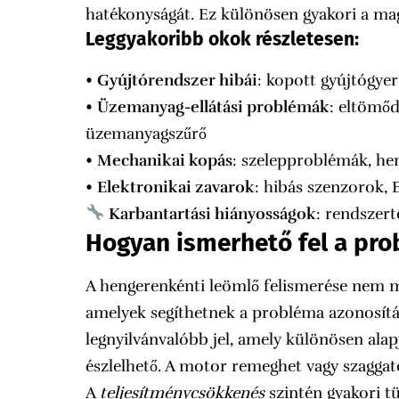
hatékonyságát. Ez különösen gyakori a ma
Leggyakoribb okok részletesen:
•
Gyújtórendszer hibái
: kopott gyújtógyer
•
Üzemanyag-ellátási problémák
: eltömő
üzemanyagszűrő
•
Mechanikai kopás
: szelepproblémák, he
•
Elektronikai zavarok
: hibás szenzorok,
Karbantartási hiányosságok
: rendszert
Hogyan ismerhető fel a pr
A hengerenkénti leömlő felismerése nem mi
amelyek segíthetnek a probléma azonosít
legnyilvánvalóbb jel, amely különösen ala
észlelhető. A motor remeghet vagy szaggato
A
teljesítménycsökkenés
szintén gyakori t