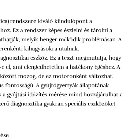
ics) rendszere
kiváló kiindulópont a
z. Ez a rendszer képes észlelni és tárolni a
thatják, melyik henger működik problémásan. A
renkénti kihagyásokra utalnak.
agnosztikai eszköz. Ez a teszt megmutatja, hogy
 el, ami elengedhetetlen a hatékony égéshez. A
 között mozog, de ez motoronként változhat.
us fontosságú. A gyújtógyertyák állapotának
és a gyújtási időzítés mérése mind hozzájárulhat a
erű diagnosztika gyakran speciális eszközöket
zése