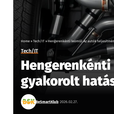
Home
»
Tech/IT
»
Hengerenkénti leömlő: Az autók teljesítmén
Tech/IT
Hengerenkénti 
gyakorolt hatá
BeSmartKlub
2026.02.27.