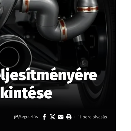
eljesítményére
ekintése
11 perc olvasás
Megosztás