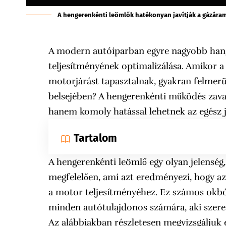
A hengerenkénti leömlők hatékonyan javítják a gázáraml
A modern autóiparban egyre nagyobb han
teljesítményének optimalizálása. Amikor a
motorjárást tapasztalnak, gyakran felmerü
belsejében? A hengerenkénti működés zava
hanem komoly hatással lehetnek az egész j
Tartalom
A hengerenkénti leömlő egy olyan jelensé
megfelelően, ami azt eredményezi, hogy a
a motor teljesítményéhez. Ez számos okbó
minden autótulajdonos számára, aki szere
Az alábbiakban részletesen megvizsgáljuk e