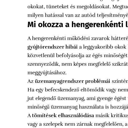
okokat, tüneteket és megoldásokat. Megtu
milyen hatással van az autód teljesítményé
Mi okozza a hengerenkénti 
A hengerenkénti működési zavarok hátter
gyújtórendszer hibái
a leggyakoribb okok 
közvetlenül befolyásolja az égés minőségét
szennyeződik, nem képes megfelelő szikrá
meggyújtásához.
Az
üzemanyagrendszer problémái
szinté
Ha egy befecskendező eltömődik vagy nem
jut elegendő üzemanyag, ami gyenge égést 
minőségű üzemanyag használata is hozzáj
A
tömítések elhasználódása
másik kritikus
vagy a szelepek nem zárnak megfelelően, a