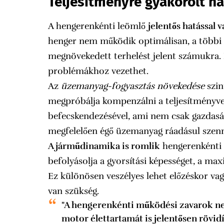
Teljesítményre gyakorolt h
A hengerenkénti leömlő
jelentős hatással
henger nem működik optimálisan, a többi 
megnövekedett terhelést jelent számukra.
problémákhoz vezethet.
Az
üzemanyag-fogyasztás növekedése
szin
megpróbálja kompenzálni a teljesítményv
befecskendezésével, ami nem csak gazdasá
megfelelően égő üzemanyag ráadásul szenny
A járműdinamika is romlik
hengerenkénti 
befolyásolja a gyorsítási képességet, a max
Ez különösen veszélyes lehet előzéskor va
van szükség.
"A hengerenkénti működési zavarok ne
motor élettartamát is jelentősen rövidí