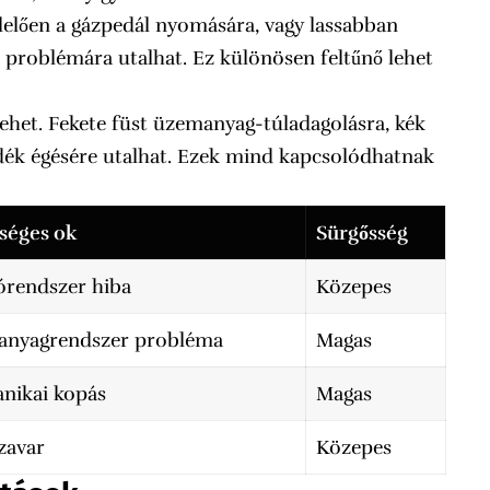
lelően a gázpedál nyomására, vagy lassabban
 problémára utalhat. Ez különösen feltűnő lehet
lehet. Fekete füst üzemanyag-túladagolásra, kék
yadék égésére utalhat. Ezek mind kapcsolódhatnak
séges ok
Sürgősség
órendszer hiba
Közepes
nyagrendszer probléma
Magas
nikai kopás
Magas
zavar
Közepes