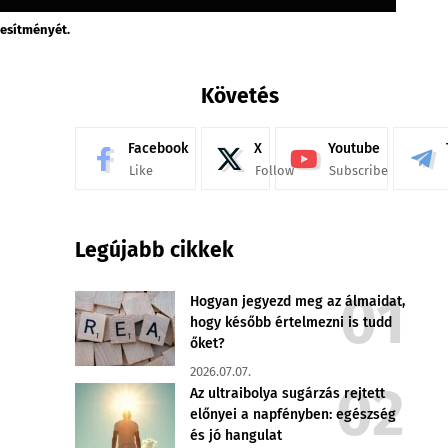
jesítményét.
Követés
Facebook
X
Youtube
Like
Follow
Subscribe
Legújabb cikkek
Hogyan jegyezd meg az álmaidat,
hogy később értelmezni is tudd
őket?
2026.07.07.
Az ultraibolya sugárzás rejtett
előnyei a napfényben: egészség
és jó hangulat