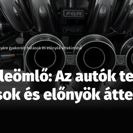
yére gyakorolt hatások és előnyök áttekintése
leömlő: Az autók t
sok és előnyök átt