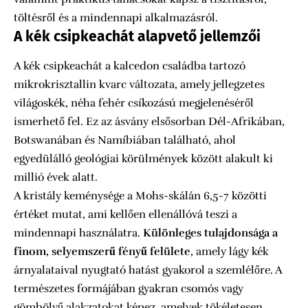
töltésről és a mindennapi alkalmazásról.
A kék csipkeachát alapvető jellemzői
A kék csipkeachát a kalcedon családba tartozó
mikrokrisztallin kvarc változata, amely jellegzetes
világoskék, néha fehér csíkozású megjelenéséről
ismerhető fel. Ez az ásvány elsősorban Dél-Afrikában,
Botswanában és Namíbiában található, ahol
egyedülálló geológiai körülmények között alakult ki
millió évek alatt.
A kristály keménysége a Mohs-skálán 6,5-7 közötti
értéket mutat, ami kellően ellenállóvá teszi a
mindennapi használatra.
Különleges tulajdonsága a
finom, selyemszerű fényű felülete
, amely lágy kék
árnyalataival nyugtató hatást gyakorol a szemlélőre. A
természetes formájában gyakran csomós vagy
gömbölyű alakzatokat képez, amelyek tökéletesen