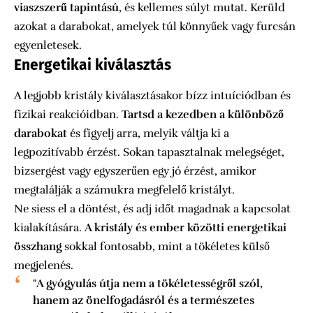
viaszszerű tapintású
, és kellemes súlyt mutat. Kerüld
azokat a darabokat, amelyek túl könnyűek vagy furcsán
egyenletesek.
Energetikai kiválasztás
A legjobb kristály kiválasztásakor bízz intuíciódban és
fizikai reakcióidban.
Tartsd a kezedben a különböző
darabokat
és figyelj arra, melyik váltja ki a
legpozitívabb érzést. Sokan tapasztalnak melegséget,
bizsergést vagy egyszerűen egy jó érzést, amikor
megtalálják a számukra megfelelő kristályt.
Ne siess el a döntést, és adj időt magadnak a kapcsolat
kialakítására.
A kristály és ember közötti energetikai
összhang
sokkal fontosabb, mint a tökéletes külső
megjelenés.
"A gyógyulás útja nem a tökéletességről szól,
hanem az önelfogadásról és a természetes