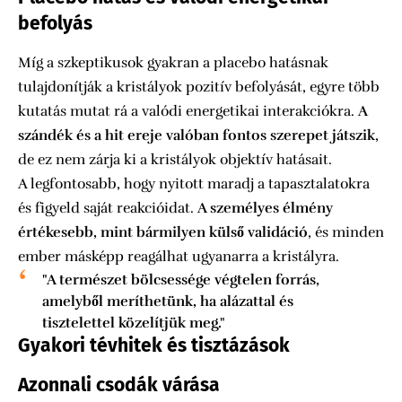
befolyás
Míg a szkeptikusok gyakran a placebo hatásnak
tulajdonítják a kristályok pozitív befolyását, egyre több
kutatás mutat rá a valódi energetikai interakciókra.
A
szándék és a hit ereje valóban fontos szerepet játszik
,
de ez nem zárja ki a kristályok objektív hatásait.
A legfontosabb, hogy nyitott maradj a tapasztalatokra
és figyeld saját reakcióidat.
A személyes élmény
értékesebb, mint bármilyen külső validáció
, és minden
ember másképp reagálhat ugyanarra a kristályra.
"A természet bölcsessége végtelen forrás,
amelyből meríthetünk, ha alázattal és
tisztelettel közelítjük meg."
Gyakori tévhitek és tisztázások
Azonnali csodák várása