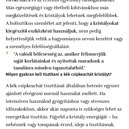
torokcsákra és az érzelmi egyensúly támogatásában.
Más egészségügyi vagy életbeli kihívásokhoz más
megközelítések és kristályok lehetnek megfelelőbbek.
A holisztikus szemlélet azt jelenti, hogy
a kristályokat
kiegészítő eszközként használjuk
, nem pedig
helyettesítjük velük a hagyományos orvosi kezelést vagy
a személyes felelősségvállalást.
"A valódi bölcsesség az, amikor felismerjük
saját korlátainkat és nyitottak maradunk a
tanulásra minden tapasztalatból."
Milyen gyakran kell tisztítani a kék csipkeachát kristályt?
A kék csipkeachát tisztítását általában hetente egyszer
ajánlott elvégezni normál használat mellett. Ha
intenzíven használod gyógyításhoz vagy stresszes
időszakokban, akkor akár naponta is szükséges lehet az
energetikai tisztítás. Figyeld a kristály energiáját – ha
nehéznek vagy tompának érzed, ideje a tisztításnak.