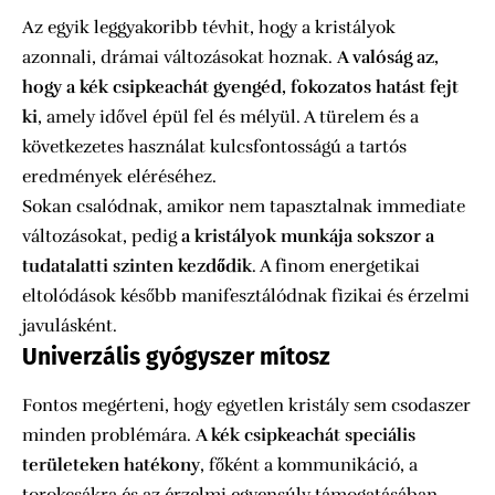
Az egyik leggyakoribb tévhit, hogy a kristályok
azonnali, drámai változásokat hoznak.
A valóság az,
hogy a kék csipkeachát gyengéd, fokozatos hatást fejt
ki
, amely idővel épül fel és mélyül. A türelem és a
következetes használat kulcsfontosságú a tartós
eredmények eléréséhez.
Sokan csalódnak, amikor nem tapasztalnak immediate
változásokat, pedig
a kristályok munkája sokszor a
tudatalatti szinten kezdődik
. A finom energetikai
eltolódások később manifesztálódnak fizikai és érzelmi
javulásként.
Univerzális gyógyszer mítosz
Fontos megérteni, hogy egyetlen kristály sem csodaszer
minden problémára.
A kék csipkeachát speciális
területeken hatékony
, főként a kommunikáció, a