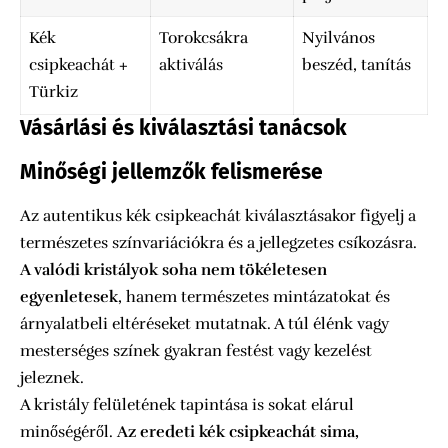
Kék
Torokcsákra
Nyilvános
csipkeachát +
aktiválás
beszéd, tanítás
Türkiz
Vásárlási és kiválasztási tanácsok
Minőségi jellemzők felismerése
Az autentikus kék csipkeachát kiválasztásakor figyelj a
természetes színvariációkra és a jellegzetes csíkozásra.
A valódi kristályok soha nem tökéletesen
egyenletesek
, hanem természetes mintázatokat és
árnyalatbeli eltéréseket mutatnak. A túl élénk vagy
mesterséges színek gyakran festést vagy kezelést
jeleznek.
A kristály felületének tapintása is sokat elárul
minőségéről.
Az eredeti kék csipkeachát sima,