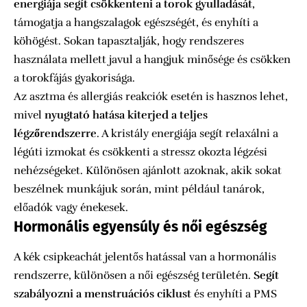
energiája segít csökkenteni a torok gyulladását
,
támogatja a hangszalagok egészségét, és enyhíti a
köhögést. Sokan tapasztalják, hogy rendszeres
használata mellett javul a hangjuk minősége és csökken
a torokfájás gyakorisága.
Az asztma és allergiás reakciók esetén is hasznos lehet,
mivel
nyugtató hatása kiterjed a teljes
légzőrendszerre
. A kristály energiája segít relaxálni a
légúti izmokat és csökkenti a stressz okozta légzési
nehézségeket. Különösen ajánlott azoknak, akik sokat
beszélnek munkájuk során, mint például tanárok,
előadók vagy énekesek.
Hormonális egyensúly és női egészség
A kék csipkeachát jelentős hatással van a hormonális
rendszerre, különösen a női egészség területén.
Segít
szabályozni a menstruációs ciklust
és enyhíti a PMS