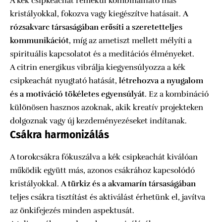
A kék csipkeachát remekül kombinálható más
kristályokkal, fokozva vagy kiegészítve hatásait.
A
rózsakvarc társaságában erősíti a szeretetteljes
kommunikációt
, míg az ametiszt mellett mélyíti a
spirituális kapcsolatot és a meditációs élményeket.
A citrin energikus vibrálja kiegyensúlyozza a kék
csipkeachát nyugtató hatását,
létrehozva a nyugalom
és a motiváció tökéletes egyensúlyát
. Ez a kombináció
különösen hasznos azoknak, akik kreatív projekteken
dolgoznak vagy új kezdeményezéseket indítanak.
Csákra harmonizálás
A torokcsákra fókuszálva a kék csipkeachát kiválóan
működik együtt más, azonos csákrához kapcsolódó
kristályokkal.
A türkiz és a akvamarín társaságában
teljes csákra tisztítást és aktiválást érhetünk el, javítva
az önkifejezés minden aspektusát.