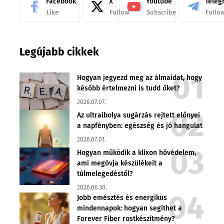
Facebook
X
Youtube
Teleg
Like
Follow
Subscribe
Follo
Legújabb cikkek
Hogyan jegyezd meg az álmaidat, hogy
később értelmezni is tudd őket?
2026.07.07.
Az ultraibolya sugárzás rejtett előnyei
a napfényben: egészség és jó hangulat
2026.07.01.
Hogyan működik a klixon hővédelem,
ami megóvja készülékeit a
túlmelegedéstől?
2026.06.30.
Jobb emésztés és energikus
mindennapok: hogyan segíthet a
Forever Fiber rostkészítmény?