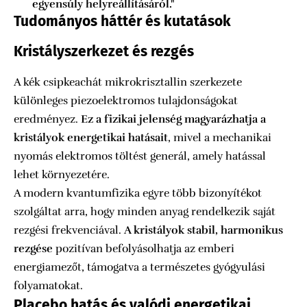
egyensúly helyreállításáról."
Tudományos háttér és kutatások
Kristályszerkezet és rezgés
A kék csipkeachát mikrokrisztallin szerkezete
különleges piezoelektromos tulajdonságokat
eredményez.
Ez a fizikai jelenség magyarázhatja a
kristályok energetikai hatásait
, mivel a mechanikai
nyomás elektromos töltést generál, amely hatással
lehet környezetére.
A modern kvantumfizika egyre több bizonyítékot
szolgáltat arra, hogy minden anyag rendelkezik saját
rezgési frekvenciával.
A kristályok stabil, harmonikus
rezgése
pozitívan befolyásolhatja az emberi
energiamezőt, támogatva a természetes gyógyulási
folyamatokat.
Placebo hatás és valódi energetikai