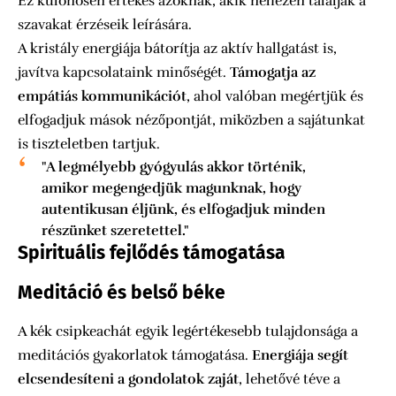
Ez különösen értékes azoknak, akik nehezen találják a
szavakat érzéseik leírására.
A kristály energiája bátorítja az aktív hallgatást is,
javítva kapcsolataink minőségét.
Támogatja az
empátiás kommunikációt
, ahol valóban megértjük és
elfogadjuk mások nézőpontját, miközben a sajátunkat
is tiszteletben tartjuk.
"A legmélyebb gyógyulás akkor történik,
amikor megengedjük magunknak, hogy
autentikusan éljünk, és elfogadjuk minden
részünket szeretettel."
Spirituális fejlődés támogatása
Meditáció és belső béke
A kék csipkeachát egyik legértékesebb tulajdonsága a
meditációs gyakorlatok támogatása.
Energiája segít
elcsendesíteni a gondolatok zaját
, lehetővé téve a