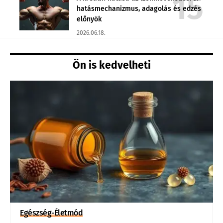
hatásmechanizmus, adagolás és edzés
előnyök
2026.06.18.
Ön is kedvelheti
Egészség-Életmód