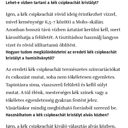
Lehet-e vízben tartani a kék csipkeachát kristályt?
Igen, a kék csipkeachát rövid ideig érintkezhet vízzel,
mivel keménysége 6,5-7 közötti a Mohs-skálán.
Azonban hosszú távú vízben áztatást kerülni kell, mert
károsíthatja a felületét. A tisztításhoz használj langyos
vizet és rövid időtartamú öblítést.
Hogyan tudom megkülönböztetni az eredeti kék csipkeachát
kristályt a hamisítványtól?
Az eredeti kék csipkeachát természetes színvariációkat
és csíkozást mutat, soha nem tökéletesen egyenletes.
Tapintásra sima, viaszszerű felületű és kellő súlyt
mutat. A túl élénk, mesterséges kék színek vagy a
tökéletes egyenletesség gyakran festést jelez.
Vásárláskor mindig megbízható forrásból szerezd be.
Használhatom a kék csipkeachát kristályt alvás közben?
Igen, a kék csipkeachát kiváló választás alvás közben,