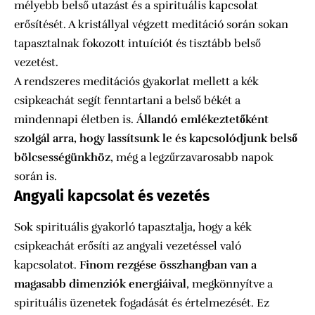
mélyebb belső utazást és a spirituális kapcsolat
erősítését. A kristállyal végzett meditáció során sokan
tapasztalnak fokozott intuíciót és tisztább belső
vezetést.
A rendszeres meditációs gyakorlat mellett a kék
csipkeachát segít fenntartani a belső békét a
mindennapi életben is.
Állandó emlékeztetőként
szolgál arra, hogy lassítsunk le és kapcsolódjunk belső
bölcsességünkhöz
, még a legzűrzavarosabb napok
során is.
Angyali kapcsolat és vezetés
Sok spirituális gyakorló tapasztalja, hogy a kék
csipkeachát erősíti az angyali vezetéssel való
kapcsolatot.
Finom rezgése összhangban van a
magasabb dimenziók energiáival
, megkönnyítve a
spirituális üzenetek fogadását és értelmezését. Ez