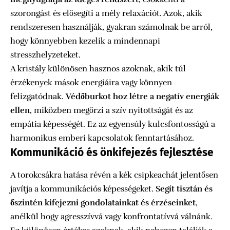
szorongást és elősegíti a mély relaxációt. Azok, akik
rendszeresen használják, gyakran számolnak be arról,
hogy könnyebben kezelik a mindennapi
stresszhelyzeteket.
A kristály különösen hasznos azoknak, akik túl
érzékenyek mások energiáira vagy könnyen
felizgatódnak.
Védőburkot hoz létre a negatív energiák
ellen
, miközben megőrzi a szív nyitottságát és az
empátia képességét. Ez az egyensúly kulcsfontosságú a
harmonikus emberi kapcsolatok fenntartásához.
Kommunikáció és önkifejezés fejlesztése
A torokcsákra hatása révén a kék csipkeachát jelentősen
javítja a kommunikációs képességeket.
Segít tisztán és
őszintén kifejezni gondolatainkat és érzéseinket
,
anélkül hogy agresszívvá vagy konfrontatívvá válnánk.