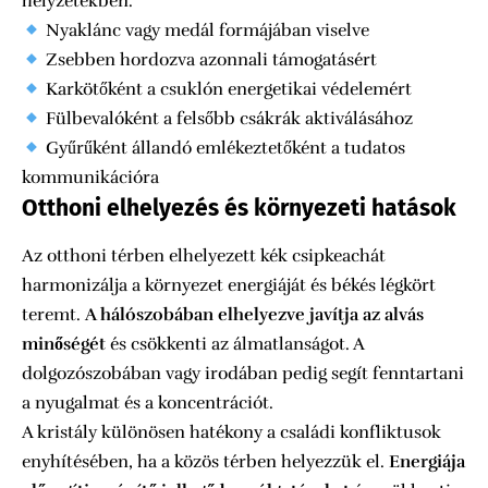
helyzetekben.
Nyaklánc vagy medál formájában viselve
Zsebben hordozva azonnali támogatásért
Karkötőként a csuklón energetikai védelemért
Fülbevalóként a felsőbb csákrák aktiválásához
Gyűrűként állandó emlékeztetőként a tudatos
kommunikációra
Otthoni elhelyezés és környezeti hatások
Az otthoni térben elhelyezett kék csipkeachát
harmonizálja a környezet energiáját és békés légkört
teremt.
A hálószobában elhelyezve javítja az alvás
minőségét
és csökkenti az álmatlanságot. A
dolgozószobában vagy irodában pedig segít fenntartani
a nyugalmat és a koncentrációt.
A kristály különösen hatékony a családi konfliktusok
enyhítésében, ha a közös térben helyezzük el.
Energiája