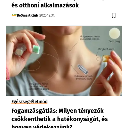
és otthoni alkalmazások
BeSmartKlub
2025.12.31.
Egészség-Életmód
Fogamzásgátlás: Milyen tényezők
csökkenthetik a hatékonyságát, és
hogyan védekezzünk?