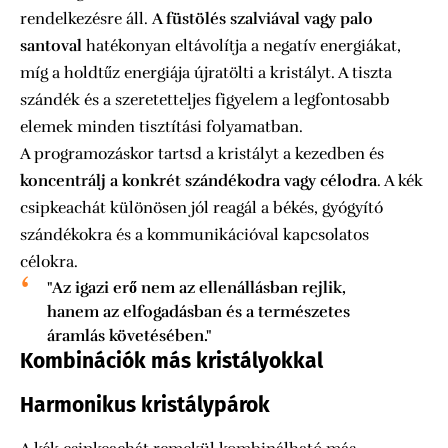
rendelkezésre áll.
A füstölés szalviával vagy palo
santoval
hatékonyan eltávolítja a negatív energiákat,
míg a holdtűz energiája újratölti a kristályt. A tiszta
szándék és a szeretetteljes figyelem a legfontosabb
elemek minden tisztítási folyamatban.
A programozáskor tartsd a kristályt a kezedben és
koncentrálj a konkrét szándékodra vagy célodra
. A kék
csipkeachát különösen jól reagál a békés, gyógyító
szándékokra és a kommunikációval kapcsolatos
célokra.
"Az igazi erő nem az ellenállásban rejlik,
hanem az elfogadásban és a természetes
áramlás követésében."
Kombinációk más kristályokkal
Harmonikus kristálypárok