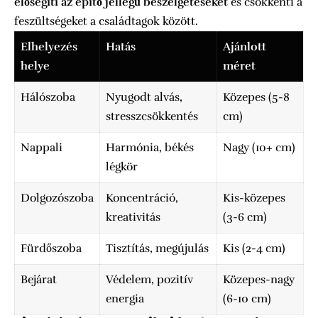
elősegíti az építő jellegű beszélgetéseket
és csökkenti a
feszültségeket a családtagok között.
Elhelyezés
Hatás
Ajánlott
helye
méret
Hálószoba
Nyugodt alvás,
Közepes (5-8
stresszcsökkentés
cm)
Nappali
Harmónia, békés
Nagy (10+ cm)
légkör
Dolgozószoba
Koncentráció,
Kis-közepes
kreativitás
(3-6 cm)
Fürdőszoba
Tisztítás, megújulás
Kis (2-4 cm)
Bejárat
Védelem, pozitív
Közepes-nagy
energia
(6-10 cm)