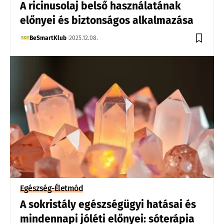
A ricinusolaj belső használatának
előnyei és biztonságos alkalmazása
BeSmartKlub
2025.12.08.
Egészség-Életmód
A sokristály egészségügyi hatásai és
mindennapi jóléti előnyei: sóterápia