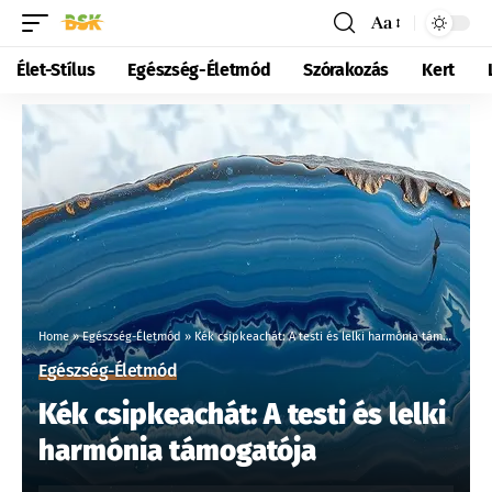
Aa
Élet-Stílus
Egészség-Életmód
Szórakozás
Kert
Home
»
Egészség-Életmód
»
Kék csipkeachát: A testi és lelki harmónia támogatója
Egészség-Életmód
Kék csipkeachát: A testi és lelki
harmónia támogatója