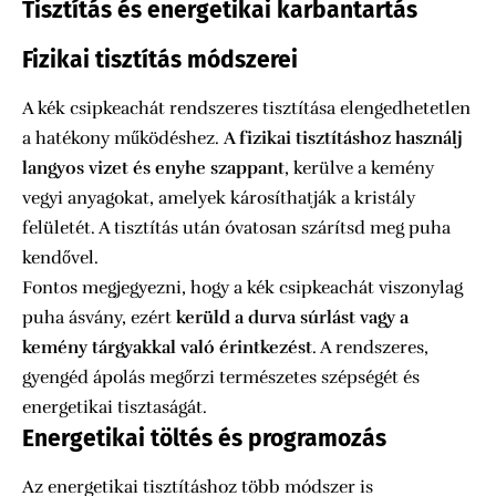
Tisztítás és energetikai karbantartás
Fizikai tisztítás módszerei
A kék csipkeachát rendszeres tisztítása elengedhetetlen
a hatékony működéshez.
A fizikai tisztításhoz használj
langyos vizet és enyhe szappant
, kerülve a kemény
vegyi anyagokat, amelyek károsíthatják a kristály
felületét. A tisztítás után óvatosan szárítsd meg puha
kendővel.
Fontos megjegyezni, hogy a kék csipkeachát viszonylag
puha ásvány, ezért
kerüld a durva súrlást vagy a
kemény tárgyakkal való érintkezést
. A rendszeres,
gyengéd ápolás megőrzi természetes szépségét és
energetikai tisztaságát.
Energetikai töltés és programozás
Az energetikai tisztításhoz több módszer is