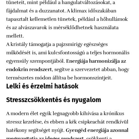
tüneteit, mint például a hangulatváltozásokat, a
fájdalmat és a duzzanatot. A klimax időszakában
tapasztalt kellemetlen tünetek, például a hőhullámok
és az alvászavarok is mérséklődhetnek használata
mellett.
A kristály támogatja a pajzsmirigy egészséges
működését is, ami kulcsfontosságú a teljes hormonális
egyensúly szempontjából.
Energiája harmonizálja az
endokrin rendszert
, segítve a szervezetet abban, hogy
természetes módon állítsa be hormonszintjeit.
Lelki és érzelmi hatások
Stresszcsökkentés és nyugalom
A modern élet egyik legnagyobb kihívása a krónikus
stressz kezelése, és ebben a kék csipkeachát rendkívül
hatékony segítséget nyújt.
Gyengéd energiája azonnal
megnyugtatja az ideges rendszert
, csökkenti a