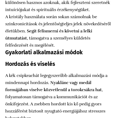
különösen hasznos azoknak, akik fejleszteni szeretnék
intuíciójukat és spirituális érzékenységüket.
A kristály használata során sokan számolnak be
szinkronicitások és jelentőségteljes jelek növekedéséről
életükben.
Segít felismerni és követni a lelki
útmutatást
, támogatva a személyes küldetés
felfedezését és megélését.
Gyakorlati alkalmazási módok
Hordozás és viselés
A kék csipkeachát legegyszerűbb alkalmazási módja a
mindennapi hordozás.
Nyaklánc vagy medál
formájában viselve közvetlenül a torokcsákra hat
,
folyamatosan támogatva a kommunikációt és az
önkifejezést. A zsebben hordott kis kő pedig gyors
hozzáférést biztosít nyugtató energiájához stresszes