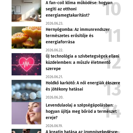
A fan-coil klíma működése: hogyan
segíti az otthoni
energiamegtakarítást?
2026.06.23.
Hernyógomba: Az immunrendszer
természetes erősítője és
energiaforrása
2026.06.22.
Új technológia a szívbetegségek elleni
küzdelemben: a műszív életmentő
szerepe
2026.06.21.
Holdkő karkötő: A női energiák ékszere
és jótékony hatásai
2026.06.20.
Levendulaolaj a szépségápolásban:
hogyan újítja meg bőröd a természet
ereje?
2026.06.19.
A kreatin hatása az izomnövekedésre: