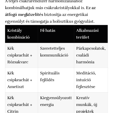
A teljes csákrarendszer harmonizálásához
kombinálhatjuk más csákrakristályokkal is.
Ez az
átfogó megközelítés
biztosítja az energetikai
egyensúlyt és támogatja a holisztikus gyógyulást.
Kristály
Fő hatás
Alkalmazási
kombináció
terület
Kék
Szeretetteljes
Párkapcsolatok,
csipkeachát +
kommunikáció
családi
Rózsakvarc
harmónia
Kék
Spirituális
Meditáció,
csipkeachát +
fejlődés
intuíció
Ametiszt
fejlesztése
Kék
Kiegyensúlyozott
Kreatív
csipkeachát +
energia
munkák, új
Citrin
projektek