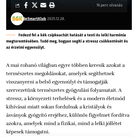
16 perc olvasás
BeSmartKlub
2025.12.28.
Fedezd fel a kék csipkeachát hatását a testi és lelki harmónia
megteremtésében. Tudd meg, hogyan segíti a stressz csökkentését és
az érzelmi egyensúlyt.
A mai rohanó világban egyre többen keresik azokat a
természetes megoldásokat, amelyek segíthetnek
visszanyerni a belső egyensúlyt és támogatják
szervezetünk természetes gyógyulási folyamatait. A
stressz, a környezeti terhelések és a modern életmód
kihívásai miatt sokan fordulnak a kristályok és
ásványok gyógyító erejéhez, különös figyelmet fordítva
azokra, amelyek mind a fizikai, mind a lelki jóllétet
képesek támogatni.