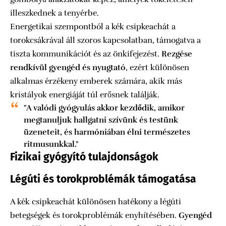
illeszkednek a tenyérbe.
Energetikai szempontból a kék csipkeachát a
torokcsákrával áll szoros kapcsolatban, támogatva a
tiszta kommunikációt és az önkifejezést.
Rezgése
rendkívül gyengéd és nyugtató
, ezért különösen
alkalmas érzékeny emberek számára, akik más
kristályok energiáját túl erősnek találják.
"A valódi gyógyulás akkor kezdődik, amikor
megtanuljuk hallgatni szívünk és testünk
üzeneteit, és harmóniában élni természetes
ritmusunkkal."
Fizikai gyógyító tulajdonságok
Légúti és torokproblémák támogatása
A kék csipkeachát különösen hatékony a légúti
betegségek és torokproblémák enyhítésében.
Gyengéd