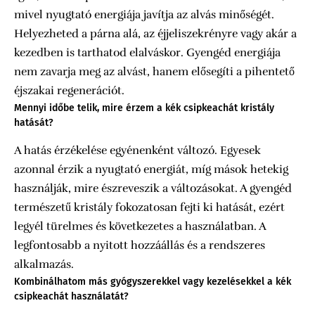
mivel nyugtató energiája javítja az alvás minőségét.
Helyezheted a párna alá, az éjjeliszekrényre vagy akár a
kezedben is tarthatod elalváskor. Gyengéd energiája
nem zavarja meg az alvást, hanem elősegíti a pihentető
éjszakai regenerációt.
Mennyi időbe telik, mire érzem a kék csipkeachát kristály
hatását?
A hatás érzékelése egyénenként változó. Egyesek
azonnal érzik a nyugtató energiát, míg mások hetekig
használják, mire észreveszik a változásokat. A gyengéd
természetű kristály fokozatosan fejti ki hatását, ezért
legyél türelmes és következetes a használatban. A
legfontosabb a nyitott hozzáállás és a rendszeres
alkalmazás.
Kombinálhatom más gyógyszerekkel vagy kezelésekkel a kék
csipkeachát használatát?