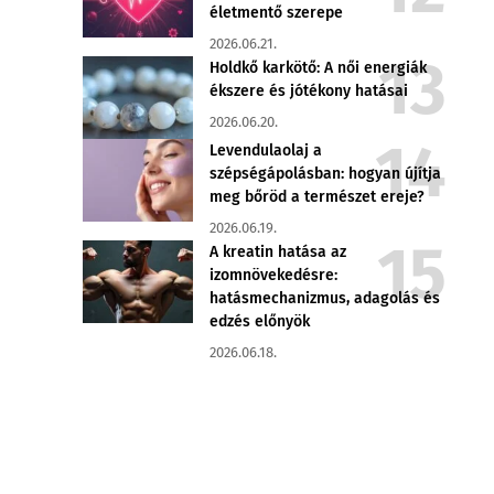
életmentő szerepe
2026.06.21.
Holdkő karkötő: A női energiák
ékszere és jótékony hatásai
2026.06.20.
Levendulaolaj a
szépségápolásban: hogyan újítja
meg bőröd a természet ereje?
2026.06.19.
A kreatin hatása az
izomnövekedésre:
hatásmechanizmus, adagolás és
edzés előnyök
2026.06.18.