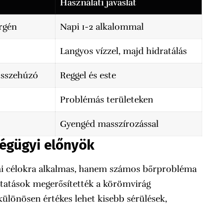
Használati javaslat
rgén
Napi 1-2 alkalommal
Langyos vízzel, majd hidratálás
összehúzó
Reggel és este
Problémás területeken
Gyengéd masszírozással
ségügyi előnyök
i célokra alkalmas, hanem számos bőrprobléma
utatások megerősítették a körömvirág
különösen értékes lehet kisebb sérülések,