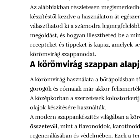
Az alábbiakban részletesen megismerkedhe
készítéstől kezdve a használaton át egésze
választhatod ki a számodra legmegfelelőb
megoldást, és hogyan illesztheted be a mi
recepteket és tippeket is kapsz, amelyek se
körömvirág szappanodat.
A körömvirág szappan alapj
A körömvirág használata a bőrápolásban tö
görögök és rómaiak már akkor felismerték
A középkorban a szerzetesek kolostorkertj
olajok készítésére használták.
A modern szappankészítés világában a körö
összetevői
, mint a flavonoidok, karotinoi
regenerálásában és védelmében. Ezek a te