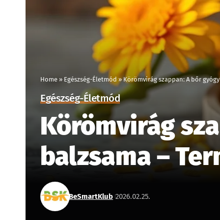
Home
»
Egészség-Életmód
»
Körömvirág szappan: A bőr gyógyí
Egészség-Életmód
Körömvirág szap
balzsama – Ter
BeSmartKlub
2026.02.25.