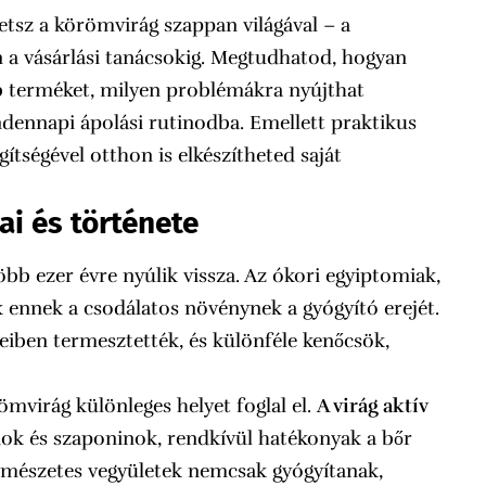
tsz a körömvirág szappan világával – a
n a vásárlási tanácsokig. Megtudhatod, hogyan
b terméket, milyen problémákra nyújthat
ndennapi ápolási rutinodba. Emellett praktikus
gítségével otthon is elkészítheted saját
ai és története
bb ezer évre nyúlik vissza. Az ókori egyiptomiak,
 ennek a csodálatos növénynek a gyógyító erejét.
eiben termesztették, és különféle kenőcsök,
mvirág különleges helyet foglal el.
A virág aktív
dok és szaponinok, rendkívül hatékonyak a bőr
rmészetes vegyületek nemcsak gyógyítanak,