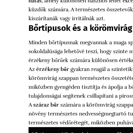
hatás
, amely különösen hasznos lehet ekc
küzdők számára. A természetes összetevők 
kiszárítanák vagy irritálnák azt.
Bőrtípusok és a körömvirá
Minden bőrtípusnak megvannak a maga spec
sokoldalúsága lehetővé teszi, hogy szinte
érzékeny bőrűek számára különösen értékes
Az
érzékeny bőr
gyakran reagál a szintetik
körömvirág szappan természetes összetétel
miközben gyengéden tisztítja és ápolja a b
tulajdonságai segítenek csillapítani a piross
A
száraz bőr
számára a körömvirág szappan 
növény természetes nedvességmegtartó tul
természetes védőrétegét, miközben puhává 