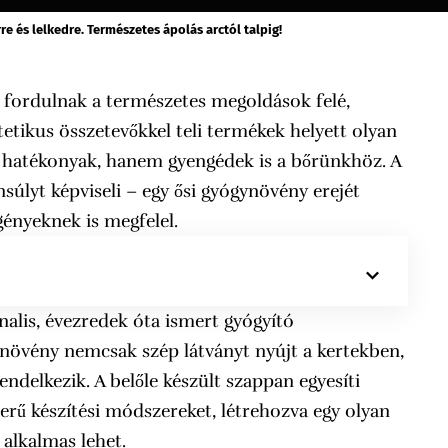
e és lelkedre. Természetes ápolás arctól talpig!
fordulnak a természetes megoldások felé,
tikus összetevőkkel teli termékek helyett olyan
 hatékonyak, hanem gyengédek is a bőrünkhöz. A
úlyt képviseli – egy ősi gyógynövény erejét
nyeknek is megfelel.
nalis, évezredek óta ismert gyógyító
ú növény nemcsak szép látványt nyújt a kertekben,
ndelkezik. A belőle készült szappan egyesíti
rű készítési módszereket, létrehozva egy olyan
alkalmas lehet.