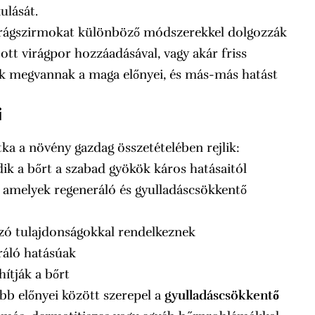
ulását.
virágszirmokat különböző módszerekkel dolgozzák
tott virágpor hozzáadásával, vagy akár friss
k megvannak a maga előnyei, és más-más hatást
i
a a növény gazdag összetételében rejlik:
dik a bőrt a szabad gyökök káros hatásaitól
 amelyek regeneráló és gyulladáscsökkentő
bzó tulajdonságokkal rendelkeznek
ráló hatásúak
hítják a bőrt
bb előnyei között szerepel a
gyulladáscsökkentő