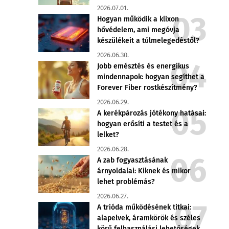
2026.07.01.
Hogyan működik a klixon
hővédelem, ami megóvja
készülékeit a túlmelegedéstől?
2026.06.30.
Jobb emésztés és energikus
mindennapok: hogyan segíthet a
Forever Fiber rostkészítmény?
2026.06.29.
A kerékpározás jótékony hatásai:
hogyan erősíti a testet és a
lelket?
2026.06.28.
A zab fogyasztásának
árnyoldalai: Kiknek és mikor
lehet problémás?
2026.06.27.
A trióda működésének titkai:
alapelvek, áramkörök és széles
körű felhasználási lehetőségek