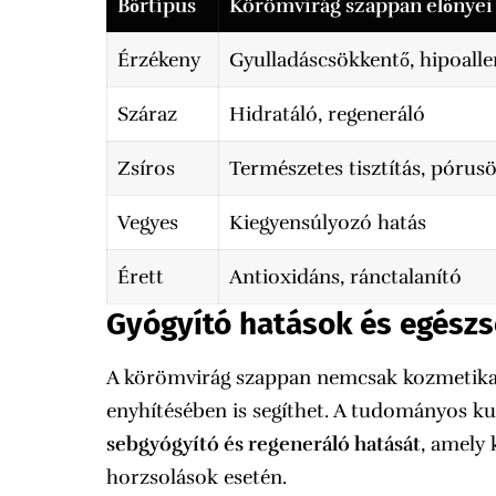
Bőrtípus
Körömvirág szappan előnyei
Érzékeny
Gyulladáscsökkentő, hipoalle
Száraz
Hidratáló, regeneráló
Zsíros
Természetes tisztítás, pórus
Vegyes
Kiegyensúlyozó hatás
Érett
Antioxidáns, ránctalanító
Gyógyító hatások és egész
A körömvirág szappan nemcsak kozmetika
enyhítésében is segíthet. A tudományos k
sebgyógyító és regeneráló hatását
, amely 
horzsolások esetén.