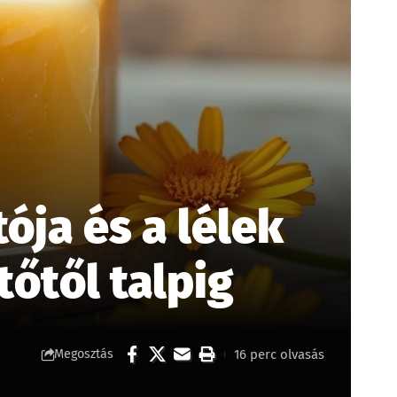
ója és a lélek
őtől talpig
16 perc olvasás
Megosztás