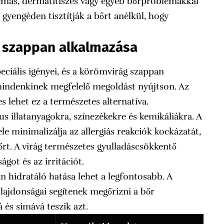
émás, dermatitiszes vagy egyéb bőrproblémákkal
gyengéden tisztítják a bőrt anélkül, hogy
g szappan alkalmazása
iális igényei, és a körömvirág szappan
 mindenkinek megfelelő megoldást nyújtson. Az
 lehet ez a természetes alternatíva.
us illatanyagokra, színezékekre és kemikáliákra. A
e minimalizálja az allergiás reakciók kockázatát,
őrt. A virág természetes gyulladáscsökkentő
ágot és az irritációt.
hidratáló hatása lehet a legfontosabb. A
ajdonságai segítenek megőrizni a bőr
és simává teszik azt.