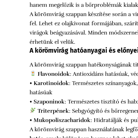
hanem megelőzik is a bőrproblémák kialak
A körömvirág szappan készítése során a 
fel. Lehet ez olajkivonat formájában, szárí
virágok beágyazásával. Minden módszerne
érhetünk el velük.
A körömvirág hatóanyagai és előnye
A körömvirág szappan hatékonyságának titk
Flavonoidok
: Antioxidáns hatásúak, vé
•
Karotinoidok
: Természetes színanyagok,
hatásúak
•
Szaponinok
: Természetes tisztító és ha
Triterpének
: Sebgyógyító és bőrregene
•
Mukopoliszacharidok
: Hidratálják és pu
A körömvirág szappan használatának legfő