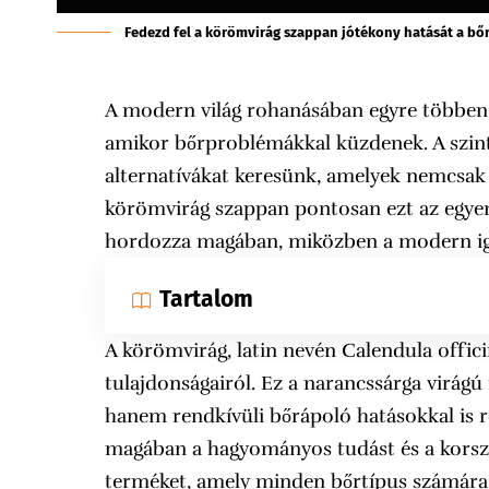
Fedezd fel a körömvirág szappan jótékony hatását a bőrr
A modern világ rohanásában egyre többen 
amikor bőrproblémákkal küzdenek. A szinte
alternatívákat keresünk, amelyek nemcsak
körömvirág szappan pontosan ezt az egyens
hordozza magában, miközben a modern igé
Tartalom
A körömvirág, latin nevén Calendula offici
tulajdonságairól. Ez a narancssárga virág
hanem rendkívüli bőrápoló hatásokkal is re
magában a hagyományos tudást és a korsze
terméket, amely minden bőrtípus számára 