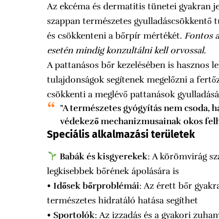
Az ekcéma és dermatitis tünetei gyakran j
szappan természetes gyulladáscsökkentő tul
és csökkenteni a bőrpír mértékét.
Fontos 
esetén mindig konzultálni kell orvossal.
A pattanásos bőr kezelésében is hasznos le
tulajdonságok segítenek megelőzni a fertőz
csökkenti a meglévő pattanások gyulladásá
"A természetes gyógyítás nem csoda, h
védekező mechanizmusainak okos felh
Speciális alkalmazási területek
Babák és kisgyerekek
: A körömvirág sz
legkisebbek bőrének ápolására is
•
Idősek bőrproblémái
: Az érett bőr gyak
természetes hidratáló hatása segíthet
•
Sportolók
: Az izzadás és a gyakori zuha