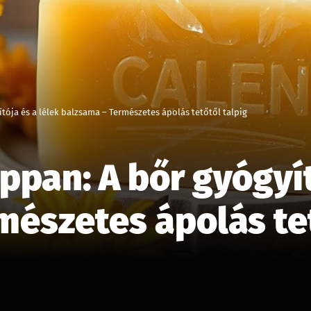
tója és a lélek balzsama – Természetes ápolás tetőtől talpig
pan: A bőr gyógyít
mészetes ápolás tet