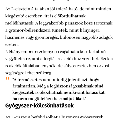
Az L-cisztein általában jól tolerálható, de mint minden
kiegészítő esetében, itt is előfordulhatnak
mellékhatások. A leggyakoribb panaszok közé tartoznak
a
gyomor-bélrendszeri tünetek
, mint hányinger,
hasmenés vagy gyomorégés, különösen nagyobb adagok
esetén.
Néhány ember érzékenyen reagálhat a kén-tartalmú
vegyületekre, ami allergiás reakciókhoz vezethet. Ezek a
reakciók általában enyhék, de súlyos esetekben orvosi
segítségre lehet szükség.
"A természetes nem mindig jelenti azt, hogy
ártalmatlan. Még a legbiztonságosabbnak tűnő
kiegészítők is okozhatnak nemkívánt hatásokat,
ha nem megfelelően használjuk őket."
Gyógyszer-kölcsönhatások
Az L-cisztein befolyásolhatja bizonyos gyógyszerek