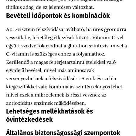
tipikus adag, de ez jelentősen változhat.
Bevételi időpontok és kombinációk
Az L-cisztein felszívódása javítható, ha
üres gyomorra
vesszük be, lehetőleg étkezések között. Vitamin C-vel
együtt szedve fokozódhat a glutation szintézis, mivel a
C-vitamin is szükséges ehhez a folyamathoz.
Kerülendő a magas fehérjetartalmú ételekkel való
egyidejű bevétel, mivel más aminosavak
versenyezhetnek a felszívódásért. A cink és szelén
kiegészítőkkel való kombinálás szintén előnyös lehet,
mivel ezek a mikroelemek is részt vesznek az
antioxidáns enzimek működésében.
Lehetséges mellékhatások és
óvintézkedések
Általános biztonságossági szempontok