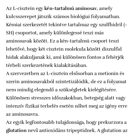
Az L-cisztein egy
kén-tartalmú aminosav
, amely
kulcsszerepet játszik számos biológiai folyamatban.
Kémiai szerkezetét tekintve tartalmaz egy szulfhidril (-
SH) csoportot, amely különlegessé teszi más
aminosavak között. Ez a kén-tartalmú csoport teszi
lehetővé, hogy két cisztein molekula között diszulfid
hidak alakuljanak ki, ami különösen fontos a fehérjék
térbeli szerkezetének kialakításában.
A szervezetben az L-cisztein elsősorban a metionin és
szerin aminosavakból szintetizálódik, de ez a folyamat
nem mindig elegendő a szükségletek kielégítésére.
Különösen stresszes időszakokban, betegség alatt vagy
intenzív fizikai terhelés esetén nőhet meg az igény erre
az aminosavra.
Az egyik legfontosabb tulajdonsága, hogy prekurzora a
glutation
nevű antioxidáns tripeptidnek. A glutation az