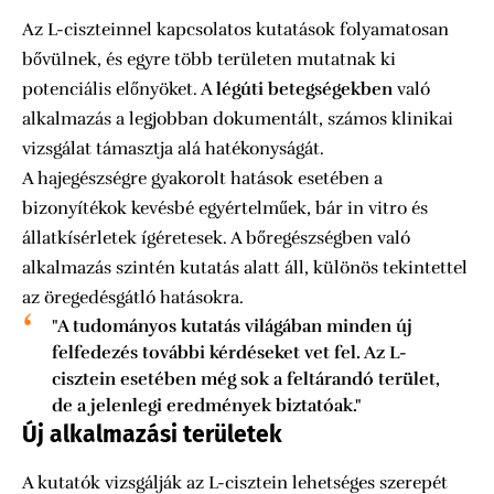
Az L-ciszteinnel kapcsolatos kutatások folyamatosan
bővülnek, és egyre több területen mutatnak ki
potenciális előnyöket. A
légúti betegségekben
való
alkalmazás a legjobban dokumentált, számos klinikai
vizsgálat támasztja alá hatékonyságát.
A hajegészségre gyakorolt hatások esetében a
bizonyítékok kevésbé egyértelműek, bár in vitro és
állatkísérletek ígéretesek. A bőregészségben való
alkalmazás szintén kutatás alatt áll, különös tekintettel
az öregedésgátló hatásokra.
"A tudományos kutatás világában minden új
felfedezés további kérdéseket vet fel. Az L-
cisztein esetében még sok a feltárandó terület,
de a jelenlegi eredmények biztatóak."
Új alkalmazási területek
A kutatók vizsgálják az L-cisztein lehetséges szerepét