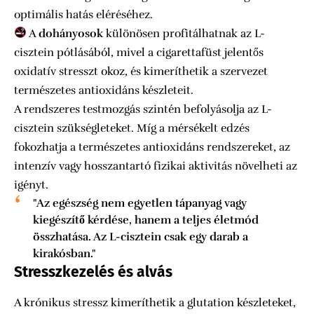
optimális hatás eléréséhez.
A
dohányosok
különösen profitálhatnak az L-
cisztein pótlásából, mivel a cigarettafüst jelentős
oxidatív stresszt okoz, és kimeríthetik a szervezet
természetes antioxidáns készleteit.
A rendszeres testmozgás szintén befolyásolja az L-
cisztein szükségleteket. Míg a mérsékelt edzés
fokozhatja a természetes antioxidáns rendszereket, az
intenzív vagy hosszantartó fizikai aktivitás növelheti az
igényt.
"Az egészség nem egyetlen tápanyag vagy
kiegészítő kérdése, hanem a teljes életmód
összhatása. Az L-cisztein csak egy darab a
kirakósban."
Stresszkezelés és alvás
A krónikus stressz kimeríthetik a glutation készleteket,