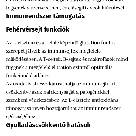
tegyenek a szervezetben, és elősegítik azok kiürülését.
Immunrendszer támogatás
Fehérvérsejt funkciók
Az L-cisztein és a belőle képződő glutation fontos
szerepet játszik az
immunsejtek
megfelelő
működésében. A T-sejtek, B-sejtek és makrofágok mind
függnek a megfelelő glutation szinttől optimális
funkcionálásukhoz.
Az oxidatív stressz károsíthatja az immunsejteket,
csökkentve azok hatékonyságát a patogénekkel
szembeni védekezésben. Az L-cisztein antioxidáns
támogatása révén hozzájárulhat az immunrendszer
egészségéhez.
Gyulladáscsökkentő hatások