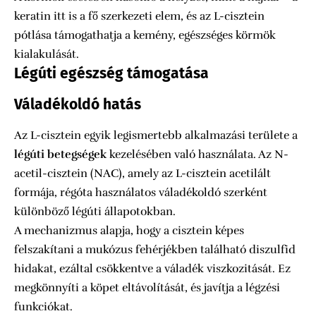
keratin itt is a fő szerkezeti elem, és az L-cisztein
pótlása támogathatja a kemény, egészséges körmök
kialakulását.
Légúti egészség támogatása
Váladékoldó hatás
Az L-cisztein egyik legismertebb alkalmazási területe a
légúti betegségek
kezelésében való használata. Az N-
acetil-cisztein (NAC), amely az L-cisztein acetilált
formája, régóta használatos váladékoldó szerként
különböző légúti állapotokban.
A mechanizmus alapja, hogy a cisztein képes
felszakítani a mukózus fehérjékben található diszulfid
hidakat, ezáltal csökkentve a váladék viszkozitását. Ez
megkönnyíti a köpet eltávolítását, és javítja a légzési
funkciókat.