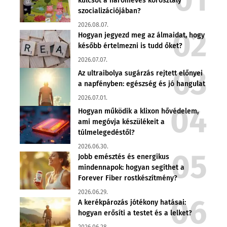
kulcsot a hároméves korosztály
szocializációjában?
2026.08.07.
Hogyan jegyezd meg az álmaidat, hogy
később értelmezni is tudd őket?
2026.07.07.
Az ultraibolya sugárzás rejtett előnyei
a napfényben: egészség és jó hangulat
2026.07.01.
Hogyan működik a klixon hővédelem,
ami megóvja készülékeit a
túlmelegedéstől?
2026.06.30.
Jobb emésztés és energikus
mindennapok: hogyan segíthet a
Forever Fiber rostkészítmény?
2026.06.29.
A kerékpározás jótékony hatásai:
hogyan erősíti a testet és a lelket?