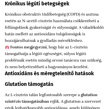
Krónikus légúti betegségek
Krónikus obstruktív tüdőbetegség (COPD) és asztma
esetén az N-acetil-cisztein használata csökkentheti a
fellángolások gyakoriságát és súlyosságát. A váladékoldó
hatás mellett az antioxidáns tulajdonságok is
hozzájárulhatnak a gyulladás mérsékléshez.
Fontos megjegyezni
, hogy bár az L-cisztein
támogathatja a légúti egészséget, súlyos légúti
problémák esetén mindig orvosi tanácsra van szükség,
és nem helyettesítheti a hagyományos kezelést.
Antioxidáns és méregtelenítő hatások
Glutation támogatás
Az L-cisztein talán legfontosabb szerepe a
glutation
szintézis támogatásában
rejlik. A glutation a szervezet
egyik leghatékonyabb antioxidánsa, amely különösen