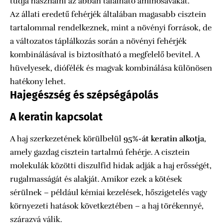
tudja használni az abban található aminosavakat.
Az állati eredetű fehérjék általában magasabb cisztein
tartalommal rendelkeznek, mint a növényi források, de
a változatos táplálkozás során a növényi fehérjék
kombinálásával is biztosítható a megfelelő bevitel. A
hüvelyesek, diófélék és magvak kombinálása különösen
hatékony lehet.
Hajegészség és szépségápolás
A keratin kapcsolat
A haj szerkezetének körülbelül
95%-át keratin alkotja
,
amely gazdag cisztein tartalmú fehérje. A cisztein
molekulák közötti diszulfid hidak adják a haj erősségét,
rugalmasságát és alakját. Amikor ezek a kötések
sérülnek – például kémiai kezelések, hőszigetelés vagy
környezeti hatások következtében – a haj törékennyé,
szárazvá válik.