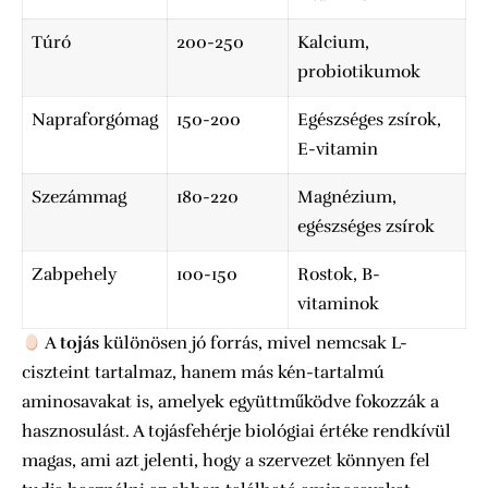
Túró
200-250
Kalcium,
probiotikumok
Napraforgómag
150-200
Egészséges zsírok,
E-vitamin
Szezámmag
180-220
Magnézium,
egészséges zsírok
Zabpehely
100-150
Rostok, B-
vitaminok
A
tojás
különösen jó forrás, mivel nemcsak L-
ciszteint tartalmaz, hanem más kén-tartalmú
aminosavakat is, amelyek együttműködve fokozzák a
hasznosulást. A tojásfehérje biológiai értéke rendkívül
magas, ami azt jelenti, hogy a szervezet könnyen fel