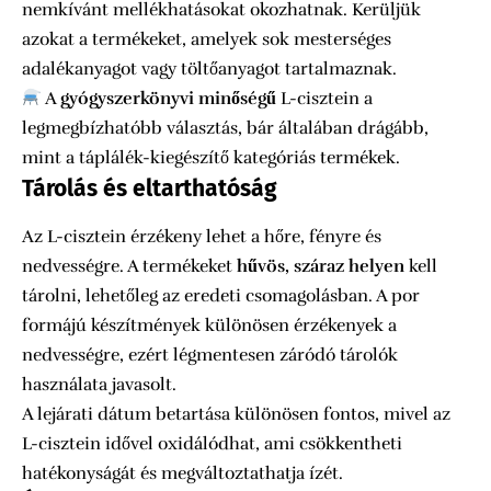
nemkívánt mellékhatásokat okozhatnak. Kerüljük
azokat a termékeket, amelyek sok mesterséges
adalékanyagot vagy töltőanyagot tartalmaznak.
A
gyógyszerkönyvi minőségű
L-cisztein a
legmegbízhatóbb választás, bár általában drágább,
mint a táplálék-kiegészítő kategóriás termékek.
Tárolás és eltarthatóság
Az L-cisztein érzékeny lehet a hőre, fényre és
nedvességre. A termékeket
hűvös, száraz helyen
kell
tárolni, lehetőleg az eredeti csomagolásban. A por
formájú készítmények különösen érzékenyek a
nedvességre, ezért légmentesen záródó tárolók
használata javasolt.
A lejárati dátum betartása különösen fontos, mivel az
L-cisztein idővel oxidálódhat, ami csökkentheti
hatékonyságát és megváltoztathatja ízét.