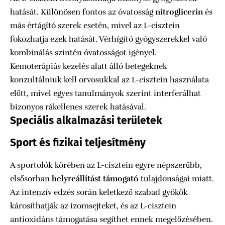
hatását. Különösen fontos az óvatosság
nitroglicerin
és
más értágító szerek esetén, mivel az L-cisztein
fokozhatja ezek hatását. Vérhígító gyógyszerekkel való
kombinálás szintén óvatosságot igényel.
Kemoterápiás kezelés alatt álló betegeknek
konzultálniuk kell orvosukkal az L-cisztein használata
előtt, mivel egyes tanulmányok szerint interferálhat
bizonyos rákellenes szerek hatásával.
Speciális alkalmazási területek
Sport és fizikai teljesítmény
A sportolók körében az L-cisztein egyre népszerűbb,
elsősorban
helyreállítást támogató
tulajdonságai miatt.
Az intenzív edzés során keletkező szabad gyökök
károsíthatják az izomsejteket, és az L-cisztein
antioxidáns támogatása segíthet ennek megelőzésében.