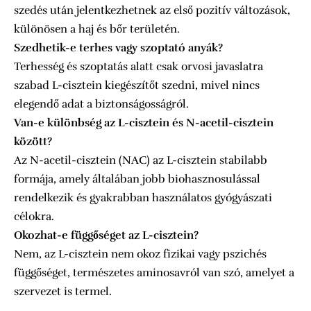
szedés után jelentkezhetnek az első pozitív változások,
különösen a haj és bőr területén.
Szedhetik-e terhes vagy szoptató anyák?
Terhesség és szoptatás alatt csak orvosi javaslatra
szabad L-cisztein kiegészítőt szedni, mivel nincs
elegendő adat a biztonságosságról.
Van-e különbség az L-cisztein és N-acetil-cisztein
között?
Az N-acetil-cisztein (NAC) az L-cisztein stabilabb
formája, amely általában jobb biohasznosulással
rendelkezik és gyakrabban használatos gyógyászati
célokra.
Okozhat-e függőséget az L-cisztein?
Nem, az L-cisztein nem okoz fizikai vagy pszichés
függőséget, természetes aminosavról van szó, amelyet a
szervezet is termel.