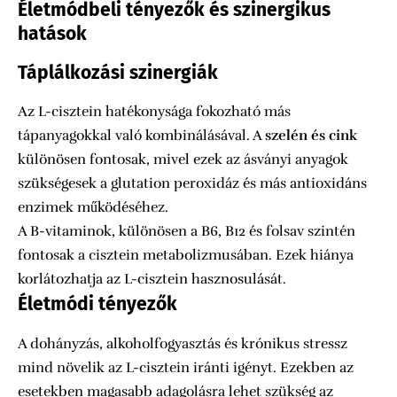
Életmódbeli tényezők és szinergikus
hatások
Táplálkozási szinergiák
Az L-cisztein hatékonysága fokozható más
tápanyagokkal való kombinálásával. A
szelén és cink
különösen fontosak, mivel ezek az ásványi anyagok
szükségesek a glutation peroxidáz és más antioxidáns
enzimek működéséhez.
A B-vitaminok, különösen a B6, B12 és folsav szintén
fontosak a cisztein metabolizmusában. Ezek hiánya
korlátozhatja az L-cisztein hasznosulását.
Életmódi tényezők
A dohányzás, alkoholfogyasztás és krónikus stressz
mind növelik az L-cisztein iránti igényt. Ezekben az
esetekben magasabb adagolásra lehet szükség az