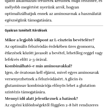
újabb alkalmazási területek kerülnek majd felszínre, és
mélyebb megértést nyerünk arról, hogyan
optimalizálhatjuk ennek az aminosavnak a használatát
egészségünk támogatására.
Gyakran Ismételt Kérdések
Mikor a legjobb időpont az L-cisztein bevételére?
Az optimális felszívódás érdekében üres gyomorra,
étkezések között javasolt a bevétel, lehetőleg reggel vagy
lefekvés előtt 2-3 órával.
Kombinálható-e más aminosavakkal?
Igen, de óvatosan kell eljárni, mivel egyes aminosavak
versenyezhetnek a felszívódásért. A glicin és
glutaminsav kombinációja előnyös lehet a glutation
szintézis támogatására.
Mennyi idő alatt jelentkeznek a hatások?
Az egyéni különbségektől függően 2-8 hét rendszeres