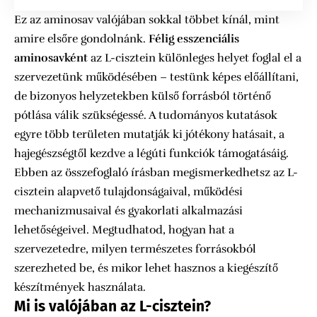
Ez az aminosav valójában sokkal többet kínál, mint
amire elsőre gondolnánk.
Félig esszenciális
aminosavként
az L-cisztein különleges helyet foglal el a
szervezetünk működésében – testünk képes előállítani,
de bizonyos helyzetekben külső forrásból történő
pótlása válik szükségessé. A tudományos kutatások
egyre több területen mutatják ki jótékony hatásait, a
hajegészségtől kezdve a légúti funkciók támogatásáig.
Ebben az összefoglaló írásban megismerkedhetsz az L-
cisztein alapvető tulajdonságaival, működési
mechanizmusaival és gyakorlati alkalmazási
lehetőségeivel. Megtudhatod, hogyan hat a
szervezetedre, milyen természetes forrásokból
szerezheted be, és mikor lehet hasznos a kiegészítő
készítmények használata.
Mi is valójában az L-cisztein?