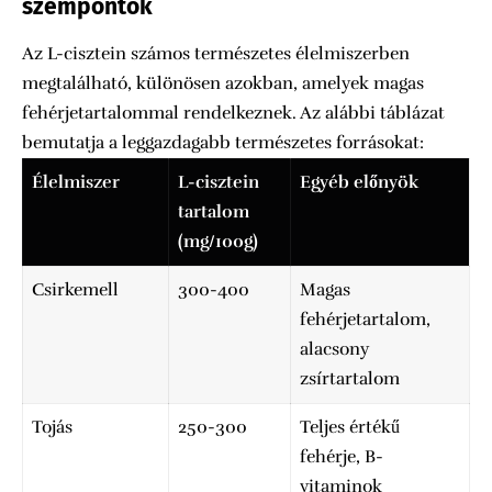
szempontok
Az L-cisztein számos természetes élelmiszerben
megtalálható, különösen azokban, amelyek magas
fehérjetartalommal rendelkeznek. Az alábbi táblázat
bemutatja a leggazdagabb természetes forrásokat:
Élelmiszer
L-cisztein
Egyéb előnyök
tartalom
(mg/100g)
Csirkemell
300-400
Magas
fehérjetartalom,
alacsony
zsírtartalom
Tojás
250-300
Teljes értékű
fehérje, B-
vitaminok