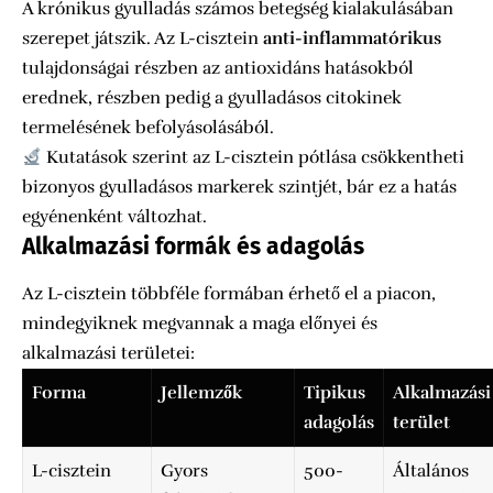
A krónikus gyulladás számos betegség kialakulásában
szerepet játszik. Az L-cisztein
anti-inflammatórikus
tulajdonságai részben az antioxidáns hatásokból
erednek, részben pedig a gyulladásos citokinek
termelésének befolyásolásából.
Kutatások szerint az L-cisztein pótlása csökkentheti
bizonyos gyulladásos markerek szintjét, bár ez a hatás
egyénenként változhat.
Alkalmazási formák és adagolás
Az L-cisztein többféle formában érhető el a piacon,
mindegyiknek megvannak a maga előnyei és
alkalmazási területei:
Forma
Jellemzők
Tipikus
Alkalmazási
adagolás
terület
L-cisztein
Gyors
500-
Általános