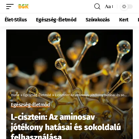
Aa
Élet-Stílus
Egészség-Életmód
Szórakozás
Kert
Home
»
Egészség-Életmód
»
L-cisztein: Az aminosav jótékony hatásai és sokoldalú felhasználása
Egészség-Életmód
L-cisztein: Az aminosav
jótékony hatásai és sokoldalú
felhasználása