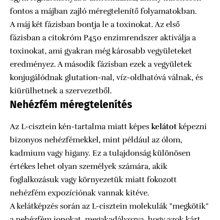
fontos a májban zajló méregtelenítő folyamatokban.
A máj két fázisban bontja le a toxinokat. Az első
fázisban a citokróm P450 enzimrendszer aktiválja a
toxinokat, ami gyakran még károsabb vegyületeket
eredményez. A második fázisban ezek a vegyületek
konjugálódnak glutation-nal, víz-oldhatóvá válnak, és
kiürülhetnek a szervezetből.
Nehézfém méregtelenítés
Az L-cisztein kén-tartalma miatt képes
kelátot
képezni
bizonyos nehézfémekkel, mint például az ólom,
kadmium vagy higany. Ez a tulajdonság különösen
értékes lehet olyan személyek számára, akik
foglalkozásuk vagy környezetük miatt fokozott
nehézfém expozíciónak vannak kitéve.
A kelátképzés során az L-cisztein molekulák "megkötik"
a nehézfém ionokat, megakadályozva, hogy azok kárt