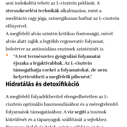
ami indokolttá teheti az L-cisztein pótlását. A
stresszkezelési technikák
alkalmazása, mint a
meditáció vagy jóga, szinergikusan hathat az L-cisztein
előnyeivel.
A megfelelő alvás szintén kritikus fontosságú, mivel
alvás alatt zajlik a legtöbb regeneratív folyamat,
beleértve az antioxidáns enzimek szintézisét is.
"A test természetes gyógyulási folyamatai
éjszaka a legaktívabbak. Az L-cisztein
támogathatja ezeket a folyamatokat, de nem
helyettesítheti a megfelelő pihenést."
Hidratálás és detoxifikáció
A megfelelő folyadékbevitel elengedhetetlen az L-
cisztein optimális hasznosulásához és a méregtelenítő
folyamatok támogatásához. A
víz segíti
a toxinok
kiürülését és a tápanyagok szállítását a sejtekhez.