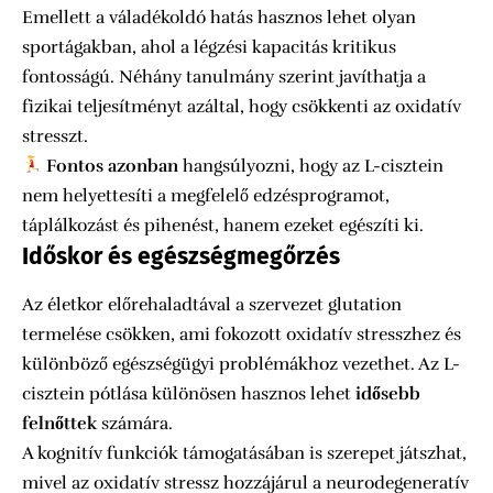
Emellett a váladékoldó hatás hasznos lehet olyan
sportágakban, ahol a légzési kapacitás kritikus
fontosságú. Néhány tanulmány szerint javíthatja a
fizikai teljesítményt azáltal, hogy csökkenti az oxidatív
stresszt.
Fontos azonban
hangsúlyozni, hogy az L-cisztein
nem helyettesíti a megfelelő edzésprogramot,
táplálkozást és pihenést, hanem ezeket egészíti ki.
Időskor és egészségmegőrzés
Az életkor előrehaladtával a szervezet glutation
termelése csökken, ami fokozott oxidatív stresszhez és
különböző egészségügyi problémákhoz vezethet. Az L-
cisztein pótlása különösen hasznos lehet
idősebb
felnőttek
számára.
A kognitív funkciók támogatásában is szerepet játszhat,
mivel az oxidatív stressz hozzájárul a neurodegeneratív