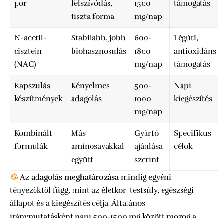
por
felszívódás,
1500
támogatás
tiszta forma
mg/nap
N-acetil-
Stabilabb, jobb
600-
Légúti,
cisztein
biohasznosulás
1800
antioxidáns
(NAC)
mg/nap
támogatás
Kapszulás
Kényelmes
500-
Napi
készítmények
adagolás
1000
kiegészítés
mg/nap
Kombinált
Más
Gyártó
Specifikus
formulák
aminosavakkal
ajánlása
célok
együtt
szerint
Az
adagolás meghatározása
mindig egyéni
tényezőktől függ, mint az életkor, testsúly, egészségi
állapot és a kiegészítés célja. Általános
iránymutatásként napi 500-1500 mg között mozog a