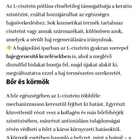
Az L-cisztein pótlása elméletileg támogathatja a keratin
szintézist, ezáltal hozzájárulhat az egészséges
hajnövekedéshez. Sok kozmetikai termék tartalmaz
ciszteint vagy annak származékait, különösen azok,
amelyek a sérült haj regenerálására irányulnak.
A hajápolási iparban az L-cisztein gyakran szerepel
hajegyenesítő kezelésekben
is, ahol a meglévő
diszulfid hidakat bontja fel, majd újakat alakít ki,
megváltoztatva ezzel a haj természetes szerkezetét.
Bőr és körmök
A bőr egészségében az L-cisztein többféle
mechanizmuson keresztül fejthet ki hatást. Egyrészt
közvetlenül részt vesz a kollagén és más bőrfehérjék
szintézisében, másrészt antioxidáns tulajdonságai
révén védheti a bőrt a káros környezeti hatásoktól.
A körmök esetében hasonló a helyzet, mint a hajnál – a