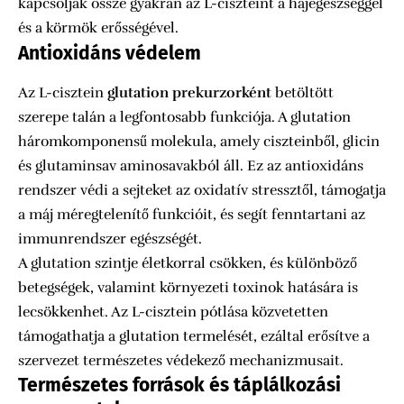
kapcsolják össze gyakran az L-ciszteint a hajegészséggel
és a körmök erősségével.
Antioxidáns védelem
Az L-cisztein
glutation prekurzorként
betöltött
szerepe talán a legfontosabb funkciója. A glutation
háromkomponensű molekula, amely ciszteinből, glicin
és glutaminsav aminosavakból áll. Ez az antioxidáns
rendszer védi a sejteket az oxidatív stressztől, támogatja
a máj méregtelenítő funkcióit, és segít fenntartani az
immunrendszer egészségét.
A glutation szintje életkorral csökken, és különböző
betegségek, valamint környezeti toxinok hatására is
lecsökkenhet. Az L-cisztein pótlása közvetetten
támogathatja a glutation termelését, ezáltal erősítve a
szervezet természetes védekező mechanizmusait.
Természetes források és táplálkozási