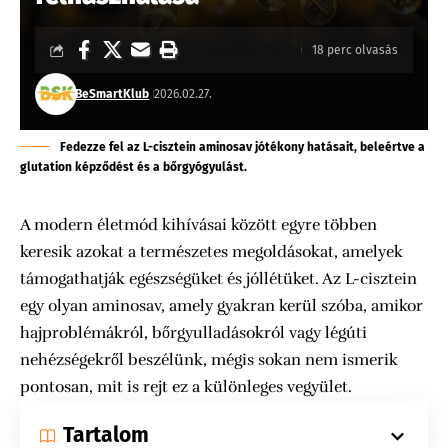
18 perc olvasás
BeSmartKlub
2026.02.27.
Fedezze fel az L-cisztein aminosav jótékony hatásait, beleértve a
glutation képződést és a bőrgyógyulást.
A modern életmód kihívásai között egyre többen
keresik azokat a természetes megoldásokat, amelyek
támogathatják egészségüket és jóllétüket. Az L-cisztein
egy olyan aminosav, amely gyakran kerül szóba, amikor
hajproblémákról, bőrgyulladásokról vagy légúti
nehézségekről beszélünk, mégis sokan nem ismerik
pontosan, mit is rejt ez a különleges vegyület.
Tartalom