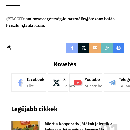
TAGGED:
aminosav
egészség
felhasználás
jótékony hatás
l-cisztein
táplálkozás
Követés
Facebook
X
Youtube
Teleg
Like
Follow
Subscribe
Follo
Legújabb cikkek
Miért a kooperatív játékok jelentik a