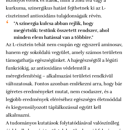
Bizonyos ételek és italok, mint a zöld tea vagy a
kurkuma, szinergikus hatást fejthetnek ki az L-
ciszteinnel antioxidáns tulajdonságaik révén.
"A szinergia kulcsa abban rejlik, hogy
megértsük: testünk összetett rendszer, ahol
minden elem hatással van a többire."
Az L-cisztein tehát nem csupán egy egyszerű aminosav,
hanem egy sokoldalú vegyület, amely számos területen
támogathatja egészségünket. A hajegészségtől a légúti
funkciókig, az antioxidáns védelemtől a
méregtelenítésig – alkalmazási területei rendkívül
változatosak. Fontos azonban emlékezni arra, hogy bár
ígéretes eredményeket mutat, nem csodaszer, és a
legjobb eredmények eléréséhez egészséges életmóddal
és kiegyensúlyozott táplálkozással együtt kell
alkalmazni.
A tudományos kutatások folytatódásával valószínűleg