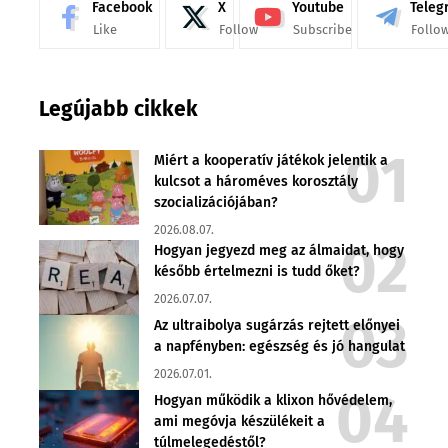
Facebook
X
Youtube
Teleg
Like
Follow
Subscribe
Follo
Legújabb cikkek
Miért a kooperatív játékok jelentik a
kulcsot a hároméves korosztály
szocializációjában?
2026.08.07.
Hogyan jegyezd meg az álmaidat, hogy
később értelmezni is tudd őket?
2026.07.07.
Az ultraibolya sugárzás rejtett előnyei
a napfényben: egészség és jó hangulat
2026.07.01.
Hogyan működik a klixon hővédelem,
ami megóvja készülékeit a
túlmelegedéstől?