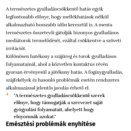
A természetes gyulladáscsökkentő hatás egyik
legfontosabb előnye, hogy mellékhatások nélkül
alkalmazható hosszabb időn keresztül is. A menta
természetes összetevői gátolják bizonyos gyulladásos
mediátorok termelődését, ezáltal csökkentve a szöveti
irritációt.
Különösen hatékony a szájüreg és torok gyulladásos
folyamatainál, ahol a közvetlen kontaktus révén
gyorsan érvényesül a jótékony hatás. A fogínygyulladás,
szájfekélyek és hasonló problémák esetén rendszeres
alkalmazással jelentős javulás érhető el.
"A természetes gyulladáscsökkentő szerek
előnye, hogy támogatják a szervezet saját
gyógyulási folyamatait, ahelyett hogy
elnyomnák azokat."
Emésztési problémák enyhítése