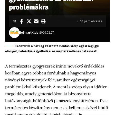
problémákra
10 perc olvasás
BeSmartKlub
2026.02.27.
Fedezd fel a házilag készített mentás szörp egészségügyi
előnyeit, beleértve a gyulladás- és megfázásellenes hatásokat!
A természetes gyógyszerek iránti növekvő érdeklődés
korában egyre többen fordulnak a hagyományos
növényi készítmények felé, amikor egészségügyi
problémákkal küzdenek. A mentás szörp olyan időtlen
megoldás, amely generációkon át bizonyította
hatékonyságát különböző panaszok enyhítésében. Ez a
természetes készítmény nemcsak kellemes ízével hódít
meg, hanem sokoldalú gyógyhatásaival is.