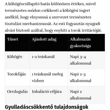
A köhögéscsillapító hatás különösen értékes, mivel
természetes módon csökkenti a köhögési ingert
anélkül, hogy elnyomná a szervezet természetes
tisztulási mechanizmusát. Az esti fogyasztás nyugodt
alvást biztosít azáltal, hogy enyhíti a torok irritációját.
Tünet
Ajánlott adag
Alkalmazás
gyakorisága
Köhögés
1-2 teáskanál
Napi 3-4
alkalommal
Torokfájás
1 teáskanál meleg
Napi 2-3
vízben
alkalommal
Orrdugulás
Inhaláció céljára
Napi 2
alkalommal
Gyulladáscsökkentő tulajdonságok