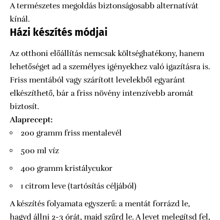
A természetes megoldás biztonságosabb alternatívát
kínál.
Házi készítés módjai
Az otthoni előállítás nemcsak költséghatékony, hanem
lehetőséget ad a személyes igényekhez való igazításra is.
Friss mentából vagy szárított levelekből egyaránt
elkészíthető, bár a friss növény intenzívebb aromát
biztosít.
Alaprecept:
200 gramm friss mentalevél
500 ml víz
400 gramm kristálycukor
1 citrom leve (tartósítás céljából)
A készítés folyamata egyszerű: a mentát forrázd le,
hagyd állni 2-3 órát, majd szűrd le. A levet melegítsd fel,