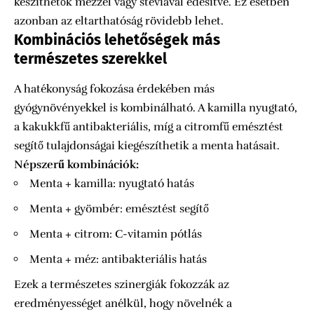
készíthetők mézzel vagy steviával édesítve. Ez esetben
azonban az eltarthatóság rövidebb lehet.
Kombinációs lehetőségek más
természetes szerekkel
A hatékonyság fokozása érdekében más
gyógynövényekkel is kombinálható. A kamilla nyugtató,
a kakukkfű antibakteriális, míg a citromfű emésztést
segítő tulajdonságai kiegészíthetik a menta hatásait.
Népszerű kombinációk:
Menta + kamilla: nyugtató hatás
Menta + gyömbér: emésztést segítő
Menta + citrom: C-vitamin pótlás
Menta + méz: antibakteriális hatás
Ezek a természetes szinergiák fokozzák az
eredményességet anélkül, hogy növelnék a