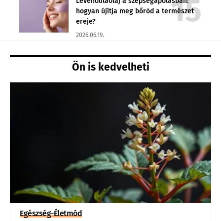
Levendulaolaj a szépségápolásban:
hogyan újítja meg bőröd a természet
ereje?
2026.06.19.
Ön is kedvelheti
Egészség-Életmód