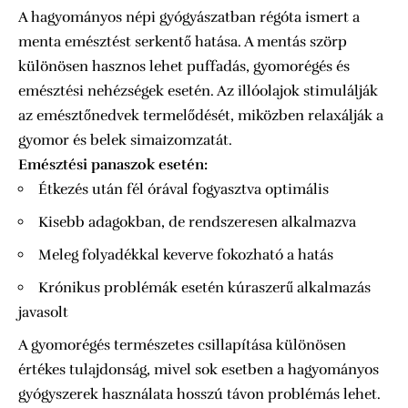
A hagyományos népi gyógyászatban régóta ismert a
menta emésztést serkentő hatása. A mentás szörp
különösen hasznos lehet puffadás, gyomorégés és
emésztési nehézségek esetén. Az illóolajok stimulálják
az emésztőnedvek termelődését, miközben relaxálják a
gyomor és belek simaizomzatát.
Emésztési panaszok esetén:
Étkezés után fél órával fogyasztva optimális
Kisebb adagokban, de rendszeresen alkalmazva
Meleg folyadékkal keverve fokozható a hatás
Krónikus problémák esetén kúraszerű alkalmazás
javasolt
A gyomorégés természetes csillapítása különösen
értékes tulajdonság, mivel sok esetben a hagyományos
gyógyszerek használata hosszú távon problémás lehet.