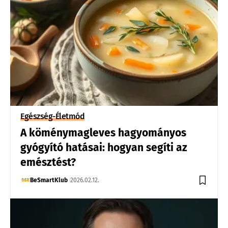
Egészség-Életmód
A köménymagleves hagyományos
gyógyító hatásai: hogyan segíti az
emésztést?
BeSmartKlub
2026.02.12.