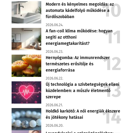
Modern és kényelmes megoldás: az
automata kádelfolyó működése a
fürdőszobában
2026.06.24.
A fan-coil klíma működése: hogyan
segíti az otthoni
energiamegtakarítást?
2026.06.23.
Hernyógomba: Az immunrendszer
természetes erősítője és
energiaforrása
2026.06.22.
Új technológia a szívbetegségek elleni
küzdelemben: a műszív életmentő
szerepe
2026.06.21.
Holdkő karkötő: A női energiák ékszere
és jótékony hatásai
2026.06.20.