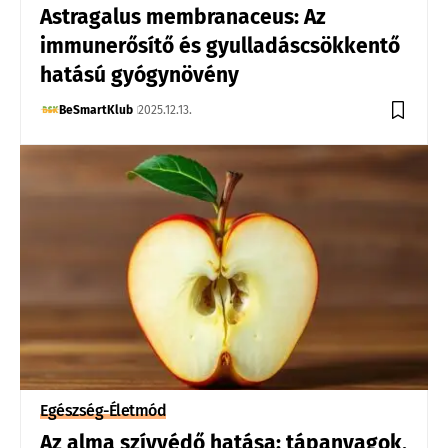
Astragalus membranaceus: Az
immunerősítő és gyulladáscsökkentő
hatású gyógynövény
BeSmartKlub
2025.12.13.
Egészség-Életmód
Az alma szívvédő hatása: tápanyagok,