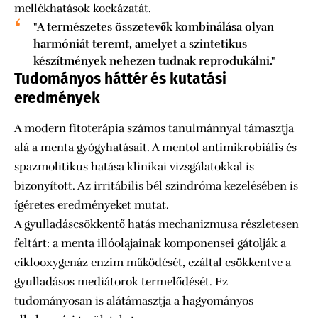
mellékhatások kockázatát.
"A természetes összetevők kombinálása olyan
harmóniát teremt, amelyet a szintetikus
készítmények nehezen tudnak reprodukálni."
Tudományos háttér és kutatási
eredmények
A modern fitoterápia számos tanulmánnyal támasztja
alá a menta gyógyhatásait. A mentol antimikrobiális és
spazmolitikus hatása klinikai vizsgálatokkal is
bizonyított. Az irritábilis bél szindróma kezelésében is
ígéretes eredményeket mutat.
A gyulladáscsökkentő hatás mechanizmusa részletesen
feltárt: a menta illóolajainak komponensei gátolják a
ciklooxygenáz enzim működését, ezáltal csökkentve a
gyulladásos mediátorok termelődését. Ez
tudományosan is alátámasztja a hagyományos