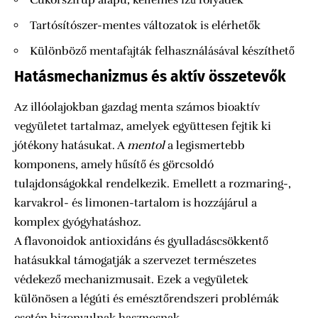
Cukorszirup alapú, kellemes ízű folyadék
Tartósítószer-mentes változatok is elérhetők
Különböző mentafajták felhasználásával készíthető
Hatásmechanizmus és aktív összetevők
Az illóolajokban gazdag menta számos bioaktív
vegyületet tartalmaz, amelyek együttesen fejtik ki
jótékony hatásukat. A
mentol
a legismertebb
komponens, amely hűsítő és görcsoldó
tulajdonságokkal rendelkezik. Emellett a rozmaring-,
karvakrol- és limonen-tartalom is hozzájárul a
komplex gyógyhatáshoz.
A flavonoidok antioxidáns és gyulladáscsökkentő
hatásukkal támogatják a szervezet természetes
védekező mechanizmusait. Ezek a vegyületek
különösen a légúti és emésztőrendszeri problémák