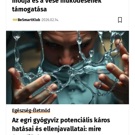
módja és a vese működésének
támogatása
BeSmartKlub
2026.02.14.
Egészség-Életmód
Az egri gyógyvíz potenciális káros
hatásai és ellenjavallatai: mire