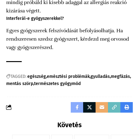
mindig próbáld ki kisebb adaggal az allergiás reakció
kizárása végett.
Interferál-e gyógyszerekkel?
Egyes gyógyszerek felszívódását befolyásolhatja. Ha
rendszeresen szedsz gyógyszert, kérdezd meg orvosod
vagy gyógyszerészed.
TAGGED:
egészség
emésztési problémák
gyulladás
megfázás
mentás szörp
természetes gyógymód
Követés