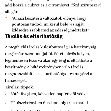
add hozzá a cukrot és a citromlevet, főzd szirupszerű
állagúra.
"A házi készítésű változatok előnye, hogy
pontosan tudod, mi kerül bele, és saját
ízlésedre szabhatod az édesség mértékét."
Tárolás és eltarthatóság
A megfelelő tárolás kulcsfontosságú a hatékonyság
megőrzése szempontjából. Sötét, hűvös helyen,
légmentesen lezárva akár egy évig is eltartható a
készítmény. A hűtőszekrényben való tárolás
meghosszabbítja az eltarthatóságot és megőrzi a
frissességet.
Tárolási tippek:
Sötét üvegben, közvetlen napfénytől védve
Hűtőszekrényben 6-12 hónapig friss marad