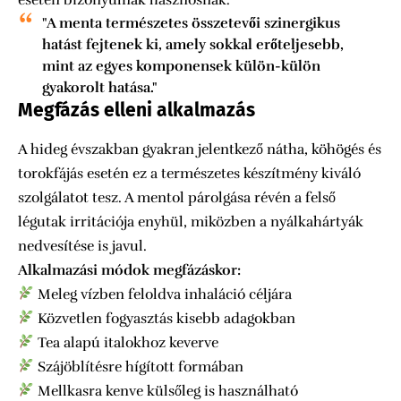
esetén bizonyulnak hasznosnak.
"A menta természetes összetevői szinergikus
hatást fejtenek ki, amely sokkal erőteljesebb,
mint az egyes komponensek külön-külön
gyakorolt hatása."
Megfázás elleni alkalmazás
A hideg évszakban gyakran jelentkező nátha, köhögés és
torokfájás esetén ez a természetes készítmény kiváló
szolgálatot tesz. A mentol párolgása révén a felső
légutak irritációja enyhül, miközben a nyálkahártyák
nedvesítése is javul.
Alkalmazási módok megfázáskor:
Meleg vízben feloldva inhaláció céljára
Közvetlen fogyasztás kisebb adagokban
Tea alapú italokhoz keverve
Szájöblítésre hígított formában
Mellkasra kenve külsőleg is használható