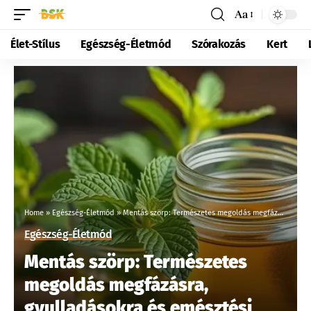
Aa
Élet-Stílus
Egészség-Életmód
Szórakozás
Kert
Home
»
Egészség-Életmód
»
Mentás szörp: Természetes megoldás megfázásra, gyulladásokra és emésztési problémákra
Egészség-Életmód
Mentás szörp: Természetes
megoldás megfázásra,
gyulladásokra és emésztési