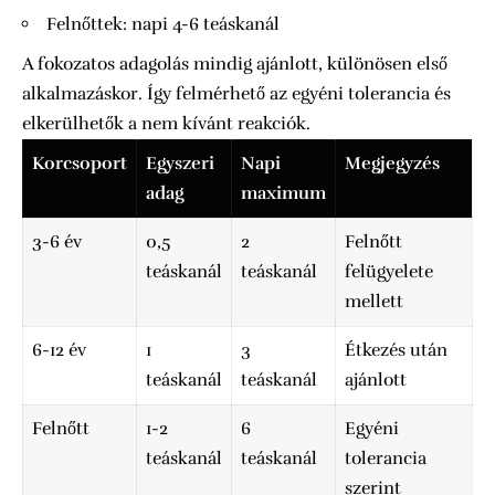
Felnőttek: napi 4-6 teáskanál
A fokozatos adagolás mindig ajánlott, különösen első
alkalmazáskor. Így felmérhető az egyéni tolerancia és
elkerülhetők a nem kívánt reakciók.
Korcsoport
Egyszeri
Napi
Megjegyzés
adag
maximum
3-6 év
0,5
2
Felnőtt
teáskanál
teáskanál
felügyelete
mellett
6-12 év
1
3
Étkezés után
teáskanál
teáskanál
ajánlott
Felnőtt
1-2
6
Egyéni
teáskanál
teáskanál
tolerancia
szerint