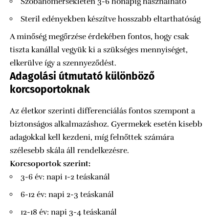
Szobahőmérsékleten 3-6 hónapig használható
Steril edényekben készítve hosszabb eltarthatóság
A minőség megőrzése érdekében fontos, hogy csak
tiszta kanállal vegyük ki a szükséges mennyiséget,
elkerülve így a szennyeződést.
Adagolási útmutató különböző
korcsoportoknak
Az életkor szerinti differenciálás fontos szempont a
biztonságos alkalmazáshoz. Gyermekek esetén kisebb
adagokkal kell kezdeni, míg felnőttek számára
szélesebb skála áll rendelkezésre.
Korcsoportok szerint:
3-6 év: napi 1-2 teáskanál
6-12 év: napi 2-3 teáskanál
12-18 év: napi 3-4 teáskanál