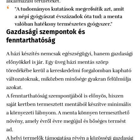
alkalmazási területeket.
"A tudományos kutatások megerősítik azt, amit
a népi gyógyászat évszázadok óta tud: a menta
valóban hatékony természetes gyógyszer."
Gazdasági szempontok és
fenntarthatóság
A házi készítés nemcsak egészségügyi, hanem gazdasági
előnyökkel is jár. Egy üveg házi mentás szörp
töredékébe kerül a kereskedelmi forgalomban kapható
változatoknak, miközben minősége gyakran felülmúlja
azokat.
A fenntarthatóság szempontjából is előnyös, hiszen
saját kertben termesztett mentából készítve minimális
a környezeti lábnyom. A menta könnyen termeszthető
növény, amely évről évre megújul és bőséges termést
ad.
A helyi termelők támogatása révén a közösségi gazdaság