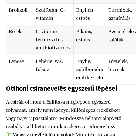
Brokkoli
Szulfofán, C-
Enyhén
Turmixok,
vitamin
csípős
garnírálás
Retek
C-vitamin,
Pikáns,
Ázsiai ételek
természetes
csípős
saláták
antibiotikumok
Lencse
Fehérje, vas,
Enyhe,
Főételek,
folsav
zöldborsóra
levesek
emlékeztető
Otthoni csíranevelés egyszerű lépései
A csírák otthoni előállítása meglepően egyszerű
folyamat, amely nem igényel különleges eszközöket
vagy nagy tapasztalatot. Mindössze néhány alapvető
szabályt kell betartanunk a sikeres eredményhez.
Válassz megfelelő magokat
: Mindig csírázásra