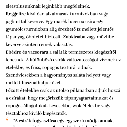
életstílusunknak leginkább megfelelnek.
Reggelire
kiválóan alkalmasak turmixokban vagy
joghurttal keverve. Egy marék lucerna csíra egy
gyümölcsturmixban alig érezhető íz mellett jelentős
tápanyagtöbbletet biztosít. Zabkásába vagy müzlibe
keverve szintén remek választás.
Ebédre és vacsorára
a saláták természetes kiegészítői
lehetnek. A különböző csírák változatosságot visznek az
ételekbe, és friss, ropogós textúrát adnak.
Szendvicsekben a hagyományos saláta helyett vagy
mellett használhatjuk őket.
Főzött ételekbe
csak az utolsó pillanatban adjuk hozzá
a csírákat, hogy megőrizzük tápanyagtartalmukat és
ropogós állagotukat. Levesekbe, wok ételekbe vagy
tésztákhoz kiváló kiegészítők.
"A csírák fogyasztása egy egyszerű módja annak,