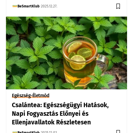
BeSmartKlub
2025.12.27.
Egészség-Életmód
Csalántea: Egészségügyi Hatások,
Napi Fogyasztás Előnyei és
Ellenjavallatok Részletesen
BeSmartKlub
2025.12.02.