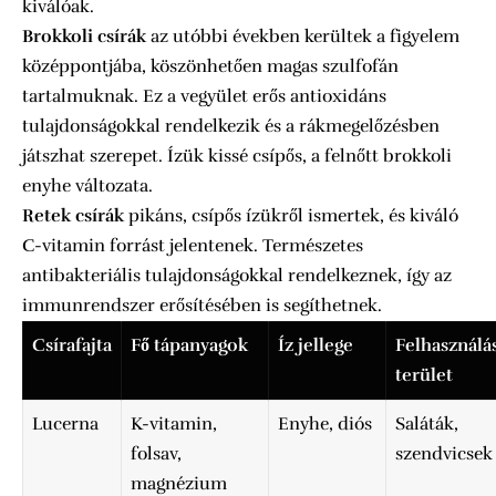
kiválóak.
Brokkoli csírák
az utóbbi években kerültek a figyelem
középpontjába, köszönhetően magas szulfofán
tartalmuknak. Ez a vegyület erős antioxidáns
tulajdonságokkal rendelkezik és a rákmegelőzésben
játszhat szerepet. Ízük kissé csípős, a felnőtt brokkoli
enyhe változata.
Retek csírák
pikáns, csípős ízükről ismertek, és kiváló
C-vitamin forrást jelentenek. Természetes
antibakteriális tulajdonságokkal rendelkeznek, így az
immunrendszer erősítésében is segíthetnek.
Csírafajta
Fő tápanyagok
Íz jellege
Felhasználá
terület
Lucerna
K-vitamin,
Enyhe, diós
Saláták,
folsav,
szendvicsek
magnézium