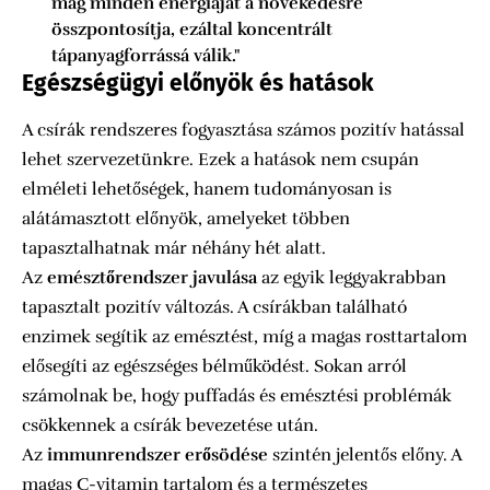
mag minden energiáját a növekedésre
összpontosítja, ezáltal koncentrált
tápanyagforrássá válik."
Egészségügyi előnyök és hatások
A csírák rendszeres fogyasztása számos pozitív hatással
lehet szervezetünkre. Ezek a hatások nem csupán
elméleti lehetőségek, hanem tudományosan is
alátámasztott előnyök, amelyeket többen
tapasztalhatnak már néhány hét alatt.
Az
emésztőrendszer javulása
az egyik leggyakrabban
tapasztalt pozitív változás. A csírákban található
enzimek segítik az emésztést, míg a magas rosttartalom
elősegíti az egészséges bélműködést. Sokan arról
számolnak be, hogy puffadás és emésztési problémák
csökkennek a csírák bevezetése után.
Az
immunrendszer erősödése
szintén jelentős előny. A
magas C-vitamin tartalom és a természetes