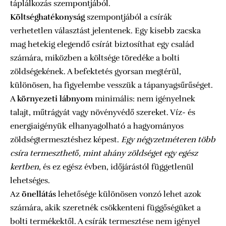
táplálkozás szempontjából.
Költséghatékonyság
szempontjából a csírák
verhetetlen választást jelentenek. Egy kisebb zacska
mag hetekig elegendő csírát biztosíthat egy család
számára, miközben a költsége töredéke a bolti
zöldségekének. A befektetés gyorsan megtérül,
különösen, ha figyelembe vesszük a tápanyagsűrűséget.
A
környezeti lábnyom
minimális: nem igényelnek
talajt, műtrágyát vagy növényvédő szereket. Víz- és
energiaigényük elhanyagolható a hagyományos
zöldségtermesztéshez képest.
Egy négyzetméteren több
csíra termeszthető, mint ahány zöldséget egy egész
kertben
, és ez egész évben, időjárástól függetlenül
lehetséges.
Az
önellátás
lehetősége különösen vonzó lehet azok
számára, akik szeretnék csökkenteni függőségüket a
bolti termékektől. A csírák termesztése nem igényel