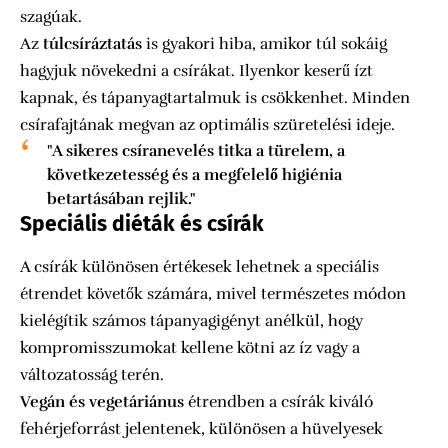
szagúak.
Az
túlcsíráztatás
is gyakori hiba, amikor túl sokáig
hagyjuk növekedni a csírákat. Ilyenkor keserű ízt
kapnak, és tápanyagtartalmuk is csökkenhet. Minden
csírafajtának megvan az optimális szüretelési ideje.
"A sikeres csíranevelés titka a türelem, a
következetesség és a megfelelő higiénia
betartásában rejlik."
Speciális diéták és csírák
A csírák különösen értékesek lehetnek a speciális
étrendet követők számára, mivel természetes módon
kielégítik számos tápanyagigényt anélkül, hogy
kompromisszumokat kellene kötni az íz vagy a
változatosság terén.
Vegán és vegetáriánus
étrendben a csírák kiváló
fehérjeforrást jelentenek, különösen a hüvelyesek