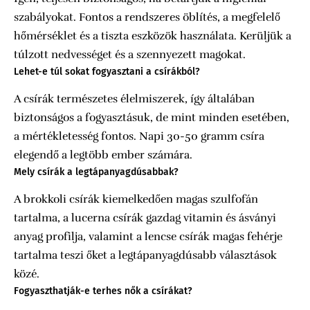
szabályokat. Fontos a rendszeres öblítés, a megfelelő
hőmérséklet és a tiszta eszközök használata. Kerüljük a
túlzott nedvességet és a szennyezett magokat.
Lehet-e túl sokat fogyasztani a csírákból?
A csírák természetes élelmiszerek, így általában
biztonságos a fogyasztásuk, de mint minden esetében,
a mértékletesség fontos. Napi 30-50 gramm csíra
elegendő a legtöbb ember számára.
Mely csírák a legtápanyagdúsabbak?
A brokkoli csírák kiemelkedően magas szulfofán
tartalma, a lucerna csírák gazdag vitamin és ásványi
anyag profilja, valamint a lencse csírák magas fehérje
tartalma teszi őket a legtápanyagdúsabb választások
közé.
Fogyaszthatják-e terhes nők a csírákat?