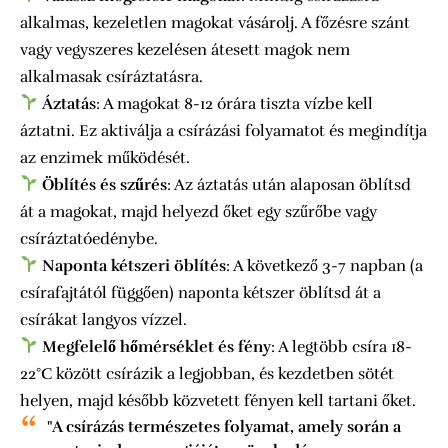
alkalmas, kezeletlen magokat vásárolj. A főzésre szánt
vagy vegyszeres kezelésen átesett magok nem
alkalmasak csíráztatásra.
Áztatás
: A magokat 8-12 órára tiszta vízbe kell
áztatni. Ez aktiválja a csírázási folyamatot és megindítja
az enzimek működését.
Öblítés és szűrés
: Az áztatás után alaposan öblítsd
át a magokat, majd helyezd őket egy szűrőbe vagy
csíráztatóedénybe.
Naponta kétszeri öblítés
: A következő 3-7 napban (a
csírafajtától függően) naponta kétszer öblítsd át a
csírákat langyos vízzel.
Megfelelő hőmérséklet és fény
: A legtöbb csíra 18-
22°C között csírázik a legjobban, és kezdetben sötét
helyen, majd később közvetett fényen kell tartani őket.
"A csírázás természetes folyamat, amely során a