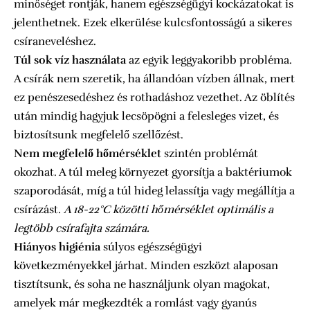
minőséget rontják, hanem egészségügyi kockázatokat is
jelenthetnek. Ezek elkerülése kulcsfontosságú a sikeres
csíraneveléshez.
Túl sok víz használata
az egyik leggyakoribb probléma.
A csírák nem szeretik, ha állandóan vízben állnak, mert
ez penészesedéshez és rothadáshoz vezethet. Az öblítés
után mindig hagyjuk lecsöpögni a felesleges vizet, és
biztosítsunk megfelelő szellőzést.
Nem megfelelő hőmérséklet
szintén problémát
okozhat. A túl meleg környezet gyorsítja a baktériumok
szaporodását, míg a túl hideg lelassítja vagy megállítja a
csírázást.
A 18-22°C közötti hőmérséklet optimális a
legtöbb csírafajta számára.
Hiányos higiénia
súlyos egészségügyi
következményekkel járhat. Minden eszközt alaposan
tisztítsunk, és soha ne használjunk olyan magokat,
amelyek már megkezdték a romlást vagy gyanús