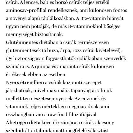
csírái. A lencse, bab és borsó csírák teljes értékű
aminosav-profillal rendelkeznek, ami különösen fontos
a növényi alapú táplálkozásban. A B12-vitamin hiányát
ugyan nem pótolják, de más B-vitaminokból bőséges
mennyiséget biztosítanak.
Gluténmentes
diétában a csírák természetesen
gluténmentesek (a búza, árpa, rozs csírái kivételével),
így biztonságosan fogyaszthatók cöliákiában szenvedők
számára is. A quinoa és amaránt csírák különösen
értékesek ebben az esetben.
Nyers étrendben
a csírák központi szerepet
játszhatnak, mivel maximális tápanyagtartalmuk
mellett természetesen nyersek. Az enzimek és
vitaminok teljes mértékben megmaradnak, ami
összhangban van a raw food filozófiájával.
A
ketogén diéta
követői számára a csírák alacsony
szénhidráttartalmuk miatt megfelelő választást