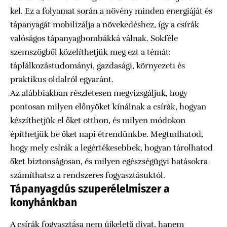
kel. Ez a folyamat során a növény minden energiáját és
tápanyagát mobilizálja a növekedéshez, így a csírák
valóságos tápanyagbombákká válnak. Sokféle
szemszögből közelíthetjük meg ezt a témát:
táplálkozástudományi, gazdasági, környezeti és
praktikus oldalról egyaránt.
Az alábbiakban részletesen megvizsgáljuk, hogy
pontosan milyen előnyöket kínálnak a csírák, hogyan
készíthetjük el őket otthon, és milyen módokon
építhetjük be őket napi étrendünkbe. Megtudhatod,
hogy mely csírák a legértékesebbek, hogyan tárolhatod
őket biztonságosan, és milyen egészségügyi hatásokra
számíthatsz a rendszeres fogyasztásuktól.
Tápanyagdús szuperélelmiszer a
konyhánkban
A csírák fogyasztása nem újkeletű divat, hanem