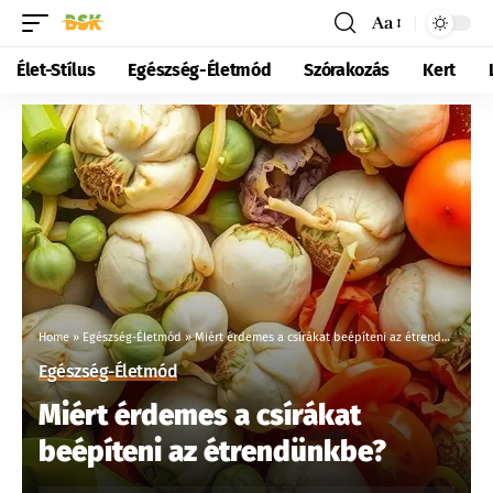
Aa
Élet-Stílus
Egészség-Életmód
Szórakozás
Kert
Home
»
Egészség-Életmód
»
Miért érdemes a csírákat beépíteni az étrendünkbe?
Egészség-Életmód
Miért érdemes a csírákat
beépíteni az étrendünkbe?