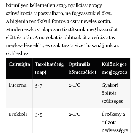
bármilyen kellemetlen szag, nyálkásság vagy
színváltozás tapasztalható, ne fogyasszuk el őket.
A
higiénia
rendkívül fontos a csíranevelés során.
Minden eszközt alaposan tisztítsunk meg használat
előtt és után. A magokat is öblítsük át a csíráztatás
megkezdése előtt, és csak tiszta vizet használjunk az
öblítéshez.
Csírafajta
Tárolhatóság
Optimális
Különleges
(nap)
hőmérséklet
megjegyzés
Lucerna
5-7
2-4°C
Gyakori
öblítés
szükséges
Brokkoli
3-5
2-4°C
Érzékeny a
túlzott
nedvességre