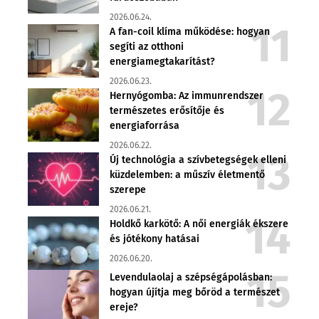
2026.06.24.
A fan-coil klíma működése: hogyan
segíti az otthoni
energiamegtakarítást?
2026.06.23.
Hernyógomba: Az immunrendszer
természetes erősítője és
energiaforrása
2026.06.22.
Új technológia a szívbetegségek elleni
küzdelemben: a műszív életmentő
szerepe
2026.06.21.
Holdkő karkötő: A női energiák ékszere
és jótékony hatásai
2026.06.20.
Levendulaolaj a szépségápolásban:
hogyan újítja meg bőröd a természet
ereje?