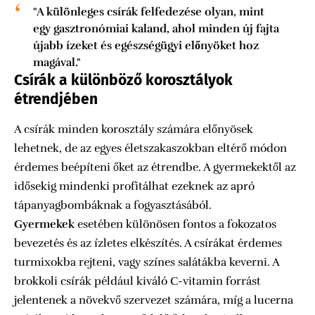
"A különleges csírák felfedezése olyan, mint
egy gasztronómiai kaland, ahol minden új fajta
újabb ízeket és egészségügyi előnyöket hoz
magával."
Csírák a különböző korosztályok
étrendjében
A csírák minden korosztály számára előnyösek
lehetnek, de az egyes életszakaszokban eltérő módon
érdemes beépíteni őket az étrendbe. A gyermekektől az
idősekig mindenki profitálhat ezeknek az apró
tápanyagbombáknak a fogyasztásából.
Gyermekek
esetében különösen fontos a fokozatos
bevezetés és az ízletes elkészítés. A csírákat érdemes
turmixokba rejteni, vagy színes salátákba keverni. A
brokkoli csírák például kiváló C-vitamin forrást
jelentenek a növekvő szervezet számára, míg a lucerna