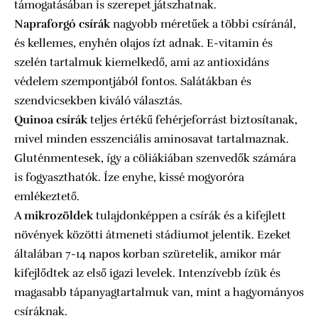
támogatásában is szerepet játszhatnak.
Napraforgó csírák
nagyobb méretűek a többi csíránál,
és kellemes, enyhén olajos ízt adnak. E-vitamin és
szelén tartalmuk kiemelkedő, ami az antioxidáns
védelem szempontjából fontos. Salátákban és
szendvicsekben kiváló választás.
Quinoa csírák
teljes értékű fehérjeforrást biztosítanak,
mivel minden esszenciális aminosavat tartalmaznak.
Gluténmentesek, így a cöliákiában szenvedők számára
is fogyaszthatók. Íze enyhe, kissé mogyoróra
emlékeztető.
A
mikrozöldek
tulajdonképpen a csírák és a kifejlett
növények közötti átmeneti stádiumot jelentik. Ezeket
általában 7-14 napos korban szüretelik, amikor már
kifejlődtek az első igazi levelek. Intenzívebb ízük és
magasabb tápanyagtartalmuk van, mint a hagyományos
csíráknak.