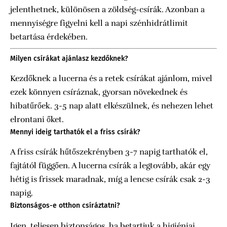
jelenthetnek, különösen a zöldség-csírák. Azonban a
mennyiségre figyelni kell a napi szénhidrátlimit
betartása érdekében.
Milyen csírákat ajánlasz kezdőknek?
Kezdőknek a lucerna és a retek csírákat ajánlom, mivel
ezek könnyen csíráznak, gyorsan növekednek és
hibatűrőek. 3-5 nap alatt elkészülnek, és nehezen lehet
elrontani őket.
Mennyi ideig tarthatók el a friss csírák?
A friss csírák hűtőszekrényben 3-7 napig tarthatók el,
fajtától függően. A lucerna csírák a legtovább, akár egy
hétig is frissek maradnak, míg a lencse csírák csak 2-3
napig.
Biztonságos-e otthon csíráztatni?
Igen, teljesen biztonságos, ha betartjuk a higiéniai