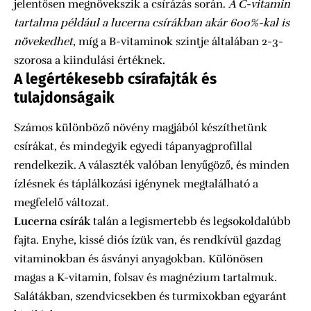
jelentősen megnövekszik a csírázás során.
A C-vitamin
tartalma például a lucerna csírákban akár 600%-kal is
növekedhet
, míg a B-vitaminok szintje általában 2-3-
szorosa a kiindulási értéknek.
A legértékesebb csírafajták és
tulajdonságaik
Számos különböző növény magjából készíthetünk
csírákat, és mindegyik egyedi tápanyagprofillal
rendelkezik. A választék valóban lenyűgöző, és minden
ízlésnek és táplálkozási igénynek megtalálható a
megfelelő változat.
Lucerna csírák
talán a legismertebb és legsokoldalúbb
fajta. Enyhe, kissé diós ízük van, és rendkívül gazdag
vitaminokban és ásványi anyagokban. Különösen
magas a K-vitamin, folsav és magnézium tartalmuk.
Salátákban, szendvicsekben és turmixokban egyaránt