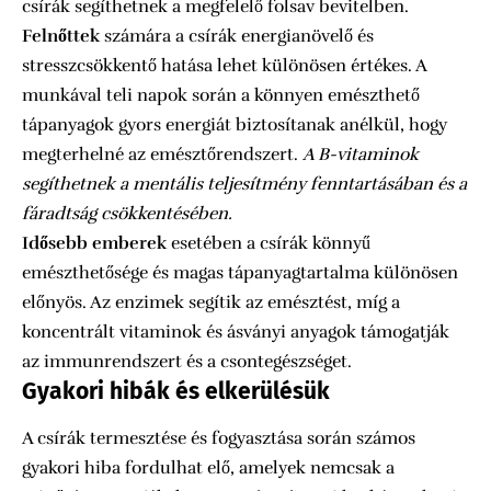
csírák segíthetnek a megfelelő folsav bevitelben.
Felnőttek
számára a csírák energianövelő és
stresszcsökkentő hatása lehet különösen értékes. A
munkával teli napok során a könnyen emészthető
tápanyagok gyors energiát biztosítanak anélkül, hogy
megterhelné az emésztőrendszert.
A B-vitaminok
segíthetnek a mentális teljesítmény fenntartásában és a
fáradtság csökkentésében.
Idősebb emberek
esetében a csírák könnyű
emészthetősége és magas tápanyagtartalma különösen
előnyös. Az enzimek segítik az emésztést, míg a
koncentrált vitaminok és ásványi anyagok támogatják
az immunrendszert és a csontegészséget.
Gyakori hibák és elkerülésük
A csírák termesztése és fogyasztása során számos
gyakori hiba fordulhat elő, amelyek nemcsak a