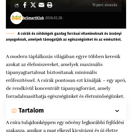
15 perc olvasás
BeSmartKlub
2026.02.28.
A csírák és zöldségek gazdag forrásai vitaminoknak és ásványi
anyagoknak, amelyek támogatják az egészségünket és az emésztést.
A modern táplálkozás világában egyre többen keresik
azokat az élelmiszereket, amelyek maximális
tápanyagtartalmat biztosítanak minimális
erőfeszítéssel. A csírák pontosan ezt kínálják – egy apró,
de rendkívül koncentrált tápanyagforrást, amely
forradalmasíthatja egészségünket és életminőségünket.
Tartalom
A csíra tulajdonképpen egy növény legkorábbi fejlődési
szakasza, amikor a mag elkezd kicsírázni és új életre