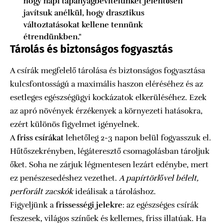
hogy napi tápanyagbevitelünket jelentősen
javítsuk anélkül, hogy drasztikus
változtatásokat kellene tennünk
étrendünkben."
Tárolás és biztonságos fogyasztás
A csírák megfelelő tárolása és biztonságos fogyasztása
kulcsfontosságú a maximális haszon eléréséhez és az
esetleges egészségügyi kockázatok elkerüléséhez. Ezek
az apró növények érzékenyek a környezeti hatásokra,
ezért különös figyelmet igényelnek.
A
friss csírákat
lehetőleg 2-3 napon belül fogyasszuk el.
Hűtőszekrényben, légáteresztő csomagolásban tároljuk
őket. Soha ne zárjuk légmentesen lezárt edénybe, mert
ez penészesedéshez vezethet.
A papírtörlővel bélelt,
perforált zacskók
ideálisak a tároláshoz.
Figyeljünk a
frissességi jelekre
: az egészséges csírák
feszesek, világos színűek és kellemes, friss illatúak. Ha