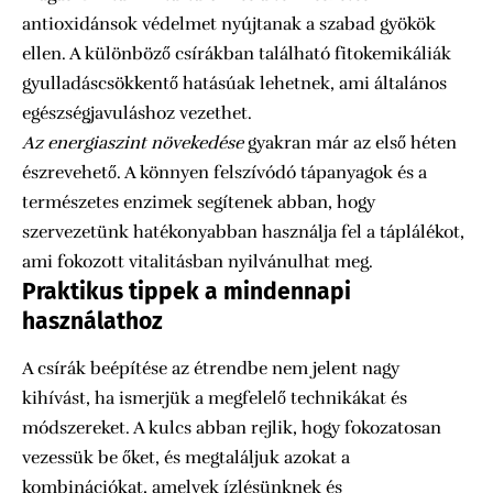
antioxidánsok védelmet nyújtanak a szabad gyökök
ellen. A különböző csírákban található fitokemikáliák
gyulladáscsökkentő hatásúak lehetnek, ami általános
egészségjavuláshoz vezethet.
Az energiaszint növekedése
gyakran már az első héten
észrevehető. A könnyen felszívódó tápanyagok és a
természetes enzimek segítenek abban, hogy
szervezetünk hatékonyabban használja fel a táplálékot,
ami fokozott vitalitásban nyilvánulhat meg.
Praktikus tippek a mindennapi
használathoz
A csírák beépítése az étrendbe nem jelent nagy
kihívást, ha ismerjük a megfelelő technikákat és
módszereket. A kulcs abban rejlik, hogy fokozatosan
vezessük be őket, és megtaláljuk azokat a
kombinációkat, amelyek ízlésünknek és