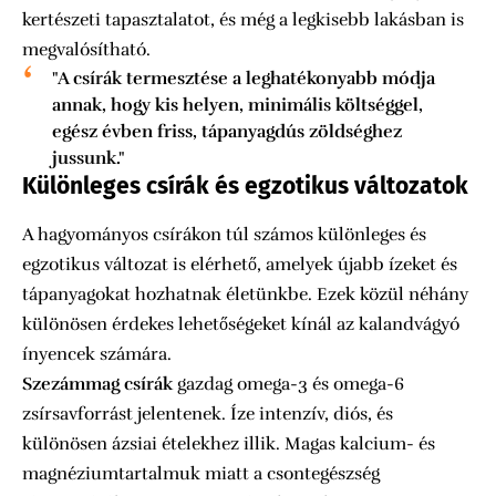
kertészeti tapasztalatot, és még a legkisebb lakásban is
megvalósítható.
"A csírák termesztése a leghatékonyabb módja
annak, hogy kis helyen, minimális költséggel,
egész évben friss, tápanyagdús zöldséghez
jussunk."
Különleges csírák és egzotikus változatok
A hagyományos csírákon túl számos különleges és
egzotikus változat is elérhető, amelyek újabb ízeket és
tápanyagokat hozhatnak életünkbe. Ezek közül néhány
különösen érdekes lehetőségeket kínál az kalandvágyó
ínyencek számára.
Szezámmag csírák
gazdag omega-3 és omega-6
zsírsavforrást jelentenek. Íze intenzív, diós, és
különösen ázsiai ételekhez illik. Magas kalcium- és
magnéziumtartalmuk miatt a csontegészség