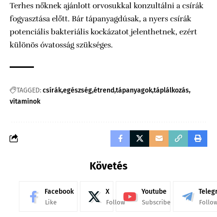
Terhes nőknek ajánlott orvosukkal konzultálni a csírák
fogyasztása előtt. Bár tápanyagdúsak, a nyers csírák
potenciális bakteriális kockázatot jelenthetnek, ezért
különös óvatosság szükséges.
TAGGED:
csírák
egészség
étrend
tápanyagok
táplálkozás
vitaminok
Követés
Facebook
X
Youtube
Teleg
Like
Follow
Subscribe
Follo