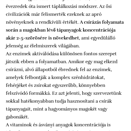
évezredek óta ismert táplálkozási módszer. Az ősi
civilizációk már felismerték ezeknek az apró
növényeknek a rendkívüli értékét.
A csírázás folyamata
során a magokban lévő tápanyagok koncentrációja
akár 2-5-szörösére is növekedhet
, ami egyedülálló
jelenség az élelmiszerek világában.
Az enzimek aktiválódása különösen fontos szerepet
játszik ebben a folyamatban. Amikor egy mag elkezd
csírázni, alvó állapotból ébrednek fel az enzimek,
amelyek felbontják a komplex szénhidrátokat,
fehérjéket és zsírokat egyszerűbb, könnyebben
felszívódó formákká. Ez azt jelenti, hogy szervezetünk
sokkal hatékonyabban tudja hasznosítani a csírák
tápanyagait, mint a hagyományos magokét vagy
gabonákét.
A vitaminok és ásványi anyagok koncentrációja is