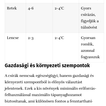
Retek
4-6
2-4°C
Gyors
csírázás,
figyeljük a
túlnövést
Lencse
2-3
2-4°C
Gyorsan
romlik,
azonnal
fogyasszuk
Gazdasági és környezeti szempontok
A csírák nemcsak egészségügyi, hanem gazdasági és
környezeti szempontból is előnyös választást
jelentenek. Ezek a kis növények minimális erőforrás-
felhasználással maximális tápanyaghozamot
biztosítanak, ami különösen fontos a fenntartható