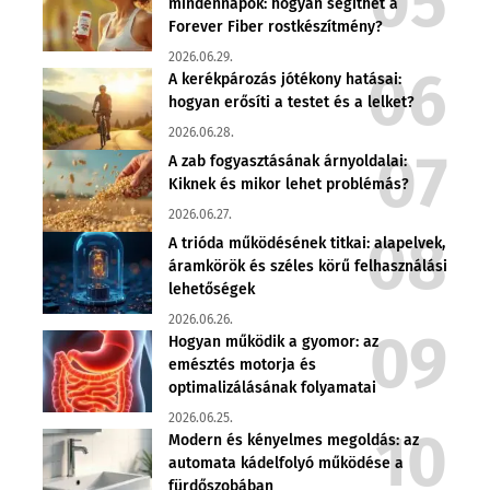
mindennapok: hogyan segíthet a
Forever Fiber rostkészítmény?
2026.06.29.
A kerékpározás jótékony hatásai:
hogyan erősíti a testet és a lelket?
2026.06.28.
A zab fogyasztásának árnyoldalai:
Kiknek és mikor lehet problémás?
2026.06.27.
A trióda működésének titkai: alapelvek,
áramkörök és széles körű felhasználási
lehetőségek
2026.06.26.
Hogyan működik a gyomor: az
emésztés motorja és
optimalizálásának folyamatai
2026.06.25.
Modern és kényelmes megoldás: az
automata kádelfolyó működése a
fürdőszobában