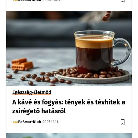
Egészség-Életmód
A kávé és fogyás: tények és tévhitek a
zsírégető hatásról
BeSmartKlub
2025.12.11.