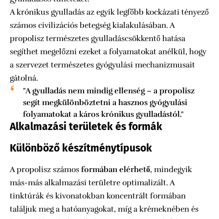
A krónikus gyulladás az egyik legfőbb kockázati tényező
számos civilizációs betegség kialakulásában. A
propolisz természetes gyulladáscsökkentő hatása
segíthet megelőzni ezeket a folyamatokat anélkül, hogy
a szervezet természetes gyógyulási mechanizmusait
gátolná.
"A gyulladás nem mindig ellenség – a propolisz
segít megkülönböztetni a hasznos gyógyulási
folyamatokat a káros krónikus gyulladástól."
Alkalmazási területek és formák
Különböző készítménytípusok
A propolisz számos
formában elérhető
, mindegyik
más-más alkalmazási területre optimalizált. A
tinktúrák és kivonatokban koncentrált formában
találjuk meg a hatóanyagokat, míg a krémeknében és