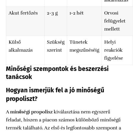
alkalmazás
Akut fertőzés
2-3 g
1-2 hét
Orvosi
felügyelet
mellett
Külső
Szükség
Tünetek
Helyi
alkalmazás
szerint
megszűnéséig
reakciók
figyelése
Minőségi szempontok és beszerzési
tanácsok
Hogyan ismerjük fel a jó minőségű
propoliszt?
A
minőségi propolisz
kiválasztása nem egyszerű
feladat, hiszen a piacon számos különböző minőségű
termék található. Az első és legfontosabb szempont a