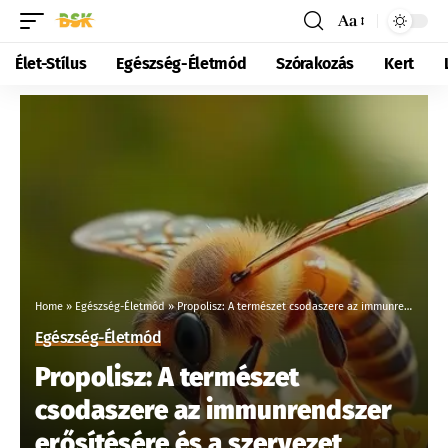
Aa
Élet-Stílus
Egészség-Életmód
Szórakozás
Kert
Home
»
Egészség-Életmód
»
Propolisz: A természet csodaszere az immunrendszer erősítésére és a szervezet védelmére
Egészség-Életmód
Propolisz: A természet
csodaszere az immunrendszer
erősítésére és a szervezet