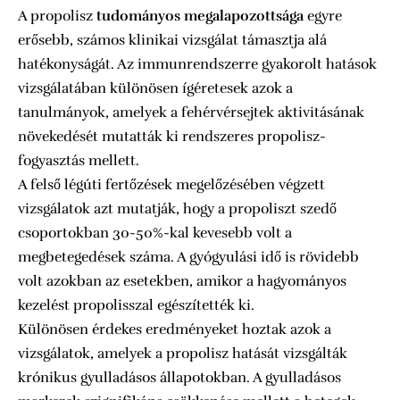
A propolisz
tudományos megalapozottsága
egyre
erősebb, számos klinikai vizsgálat támasztja alá
hatékonyságát. Az immunrendszerre gyakorolt hatások
vizsgálatában különösen ígéretesek azok a
tanulmányok, amelyek a fehérvérsejtek aktivitásának
növekedését mutatták ki rendszeres propolisz-
fogyasztás mellett.
A felső légúti fertőzések megelőzésében végzett
vizsgálatok azt mutatják, hogy a propoliszt szedő
csoportokban 30-50%-kal kevesebb volt a
megbetegedések száma. A gyógyulási idő is rövidebb
volt azokban az esetekben, amikor a hagyományos
kezelést propolisszal egészítették ki.
Különösen érdekes eredményeket hoztak azok a
vizsgálatok, amelyek a propolisz hatását vizsgálták
krónikus gyulladásos állapotokban. A gyulladásos