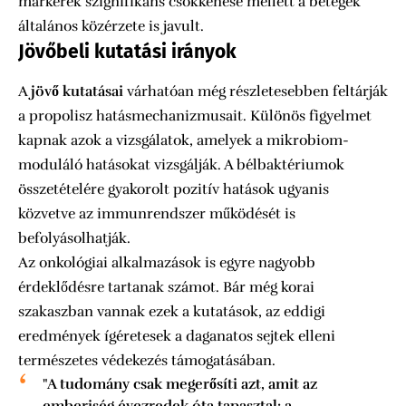
markerek szignifikáns csökkenése mellett a betegek
általános közérzete is javult.
Jövőbeli kutatási irányok
A
jövő kutatásai
várhatóan még részletesebben feltárják
a propolisz hatásmechanizmusait. Különös figyelmet
kapnak azok a vizsgálatok, amelyek a mikrobiom-
moduláló hatásokat vizsgálják. A bélbaktériumok
összetételére gyakorolt pozitív hatások ugyanis
közvetve az immunrendszer működését is
befolyásolhatják.
Az onkológiai alkalmazások is egyre nagyobb
érdeklődésre tartanak számot. Bár még korai
szakaszban vannak ezek a kutatások, az eddigi
eredmények ígéretesek a daganatos sejtek elleni
természetes védekezés támogatásában.
"A tudomány csak megerősíti azt, amit az