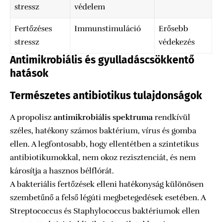
stressz
védelem
Fertőzéses
Immunstimuláció
Erősebb
stressz
védekezés
Antimikrobiális és gyulladáscsökkentő
hatások
Természetes antibiotikus tulajdonságok
A propolisz
antimikrobiális spektruma
rendkívül
széles, hatékony számos baktérium, vírus és gomba
ellen. A legfontosabb, hogy ellentétben a szintetikus
antibiotikumokkal, nem okoz rezisztenciát, és nem
károsítja a hasznos bélflórát.
A bakteriális fertőzések elleni hatékonyság különösen
szembetűnő a felső légúti megbetegedések esetében. A
Streptococcus és Staphylococcus baktériumok ellen