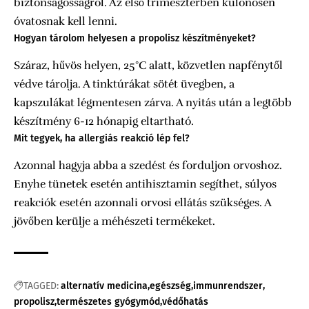
biztonságosságról. Az első trimeszterben különösen
óvatosnak kell lenni.
Hogyan tárolom helyesen a propolisz készítményeket?
Száraz, hűvös helyen, 25°C alatt, közvetlen napfénytől
védve tárolja. A tinktúrákat sötét üvegben, a
kapszulákat légmentesen zárva. A nyitás után a legtöbb
készítmény 6-12 hónapig eltartható.
Mit tegyek, ha allergiás reakció lép fel?
Azonnal hagyja abba a szedést és forduljon orvoshoz.
Enyhe tünetek esetén antihisztamin segíthet, súlyos
reakciók esetén azonnali orvosi ellátás szükséges. A
jövőben kerülje a méhészeti termékeket.
TAGGED:
alternatív medicina
egészség
immunrendszer
propolisz
természetes gyógymód
védőhatás