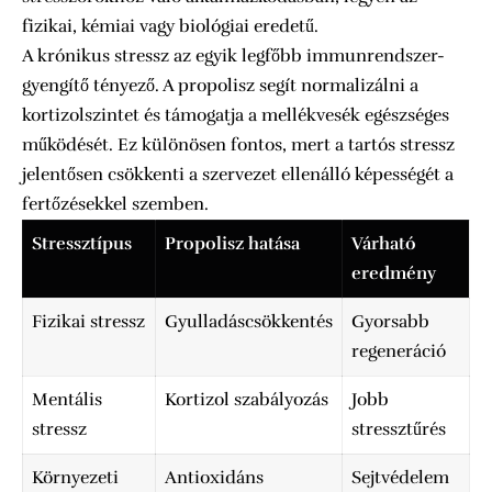
fizikai, kémiai vagy biológiai eredetű.
A krónikus stressz az egyik legfőbb immunrendszer-
gyengítő tényező. A propolisz segít normalizálni a
kortizolszintet és támogatja a mellékvesék egészséges
működését. Ez különösen fontos, mert a tartós stressz
jelentősen csökkenti a szervezet ellenálló képességét a
fertőzésekkel szemben.
Stressztípus
Propolisz hatása
Várható
eredmény
Fizikai stressz
Gyulladáscsökkentés
Gyorsabb
regeneráció
Mentális
Kortizol szabályozás
Jobb
stressz
stressztűrés
Környezeti
Antioxidáns
Sejtvédelem