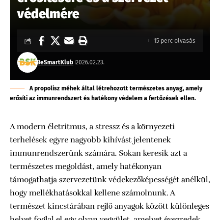
védelmére
15 perc olvasás
BeSmartKlub
2026.02.23.
A propolisz méhek által létrehozott természetes anyag, amely
erősíti az immunrendszert és hatékony védelem a fertőzések ellen.
A modern életritmus, a stressz és a környezeti
terhelések egyre nagyobb kihívást jelentenek
immunrendszerünk számára. Sokan keresik azt a
természetes megoldást, amely hatékonyan
támogathatja szervezetünk védekezőképességét anélkül,
hogy mellékhatásokkal kellene számolnunk. A
természet kincstárában rejlő anyagok között különleges
helyet foglal el egy olyan vegyület, amelyet évezredek