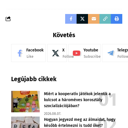
Követés
Facebook
X
Youtube
Teleg
Like
Follow
Subscribe
Follo
Legújabb cikkek
Miért a kooperatív játékok jelentik a
kulcsot a hároméves korosztály
szocializációjában?
2026.08.07.
Hogyan jegyezd meg az álmaidat, hogy
később értelmezni is tudd őket?