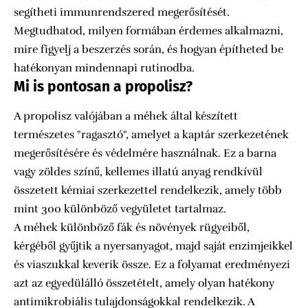
segítheti immunrendszered megerősítését.
Megtudhatod, milyen formában érdemes alkalmazni,
mire figyelj a beszerzés során, és hogyan építheted be
hatékonyan mindennapi rutinodba.
Mi is pontosan a propolisz?
A propolisz valójában a méhek által készített
természetes "ragasztó", amelyet a kaptár szerkezetének
megerősítésére és védelmére használnak. Ez a barna
vagy zöldes színű, kellemes illatú anyag rendkívül
összetett kémiai szerkezettel rendelkezik, amely több
mint 300 különböző vegyületet tartalmaz.
A méhek különböző fák és növények rügyeiből,
kérgéből gyűjtik a nyersanyagot, majd saját enzimjeikkel
és viaszukkal keverik össze. Ez a folyamat eredményezi
azt az egyedülálló összetételt, amely olyan hatékony
antimikrobiális tulajdonságokkal rendelkezik. A