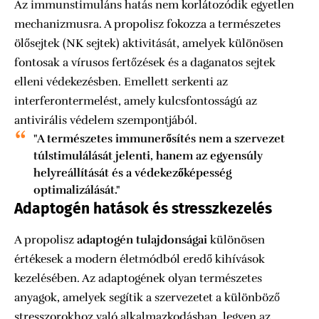
Az immunstimuláns hatás nem korlátozódik egyetlen
mechanizmusra. A propolisz fokozza a természetes
ölősejtek (NK sejtek) aktivitását, amelyek különösen
fontosak a vírusos fertőzések és a daganatos sejtek
elleni védekezésben. Emellett serkenti az
interferontermelést, amely kulcsfontosságú az
antivirális védelem szempontjából.
"A természetes immunerősítés nem a szervezet
túlstimulálását jelenti, hanem az egyensúly
helyreállítását és a védekezőképesség
optimalizálását."
Adaptogén hatások és stresszkezelés
A propolisz
adaptogén tulajdonságai
különösen
értékesek a modern életmódból eredő kihívások
kezelésében. Az adaptogének olyan természetes
anyagok, amelyek segítik a szervezetet a különböző
stresszorokhoz való alkalmazkodásban, legyen az