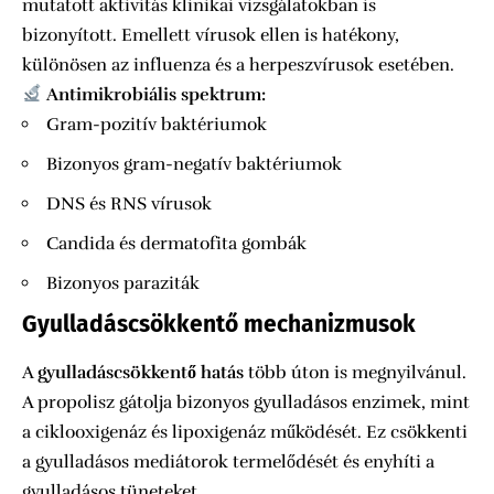
mutatott aktivitás klinikai vizsgálatokban is
bizonyított. Emellett vírusok ellen is hatékony,
különösen az influenza és a herpeszvírusok esetében.
Antimikrobiális spektrum:
Gram-pozitív baktériumok
Bizonyos gram-negatív baktériumok
DNS és RNS vírusok
Candida és dermatofita gombák
Bizonyos paraziták
Gyulladáscsökkentő mechanizmusok
A
gyulladáscsökkentő hatás
több úton is megnyilvánul.
A propolisz gátolja bizonyos gyulladásos enzimek, mint
a ciklooxigenáz és lipoxigenáz működését. Ez csökkenti
a gyulladásos mediátorok termelődését és enyhíti a
gyulladásos tüneteket.