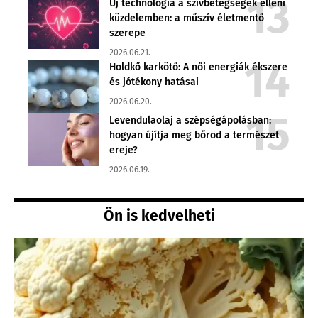
Új technológia a szívbetegségek elleni
küzdelemben: a műszív életmentő
szerepe
2026.06.21.
Holdkő karkötő: A női energiák ékszere
és jótékony hatásai
2026.06.20.
Levendulaolaj a szépségápolásban:
hogyan újítja meg bőröd a természet
ereje?
2026.06.19.
Ön is kedvelheti