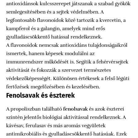
antioxidánsok kulcsszerepet játszanak a szabad gyökök
semlegesítésében és a sejtek védelmében. A
legfontosabb flavonoidok közé tartozik a kvercetin, a
kampferol és a galangin, amelyek mind erős
gyulladáscsökkentő hatással rendelkeznek.
A flavonoidok nemcsak antioxidáns tulajdonságaikról
ismertek, hanem képesek modulálni az
immunrendszer működését is. Segítik a fehérvérsejtek
aktivitását és fokozzák a szervezet természetes
védekezőképességét. Különösen értékesek a felső légúti
fertőzések megelőzésében és kezelésében.
Fenolsavak és észterek
A propoliszban található
fenolsavak
és azok észterei
szintén jelentős biológiai aktivitással rendelkeznek. A
kávésav, ferulasav és más aromás vegyületek
antimikrobiális és gyulladáscsökkentő hatásúak. Ezek