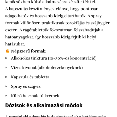
kenőcsökben külső alkalmazásra készítették fel.
A kapszulás készítmények előnye, hogy pontosan
adagolhatók és hosszabb ideig eltarthatók. A spray
formák különösen praktikusak torokfájás és szájhygién
esetén. A rágótabletták fokozatosan felszabadítják a
hatóanyagokat, így hosszabb ideig fejtik ki helyi
hatásukat.
Népszerű formák:
Alkoholos tinktúra (10-30%-os koncentráció)
Vizes kivonat (alkoholérzékenyeknek)
Kapszula és tabletta
Spray és szájvíz
Külső használatú krémek
Dózisok és alkalmazási módok