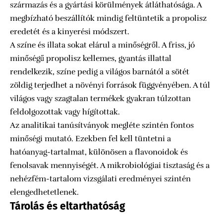
származás és a gyártási körülmények átláthatósága. A
megbízható beszállítók mindig feltüntetik a propolisz
eredetét és a kinyerési módszert.
A színe és illata sokat elárul a minőségről. A friss, jó
minőségű propolisz kellemes, gyantás illattal
rendelkezik, színe pedig a világos barnától a sötét
zöldig terjedhet a növényi források függvényében. A túl
világos vagy szagtalan termékek gyakran túlzottan
feldolgozottak vagy hígítottak.
Az analitikai tanúsítványok megléte szintén fontos
minőségi mutató. Ezekben fel kell tüntetni a
hatóanyag-tartalmat, különösen a flavonoidok és
fenolsavak mennyiségét. A mikrobiológiai tisztaság és a
nehézfém-tartalom vizsgálati eredményei szintén
elengedhetetlenek.
Tárolás és eltarthatóság