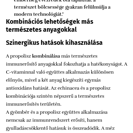
emberiség évezredek óta tapasztal: a
természet bölcsessége gyakran felülmúlja a
modern technológiát."
Kombinációs lehetőségek más
természetes anyagokkal
Szinergikus hatások kihasználása
A propolisz
kombinálása
más természetes
immunerősítő anyagokkal fokozhatja a hatékonyságot. A
C-vitaminnal való együttes alkalmazás különösen
előnyös, mivel a két anyag kiegészíti egymás
antioxidáns hatását. Az echinacea és a propolisz
kombinációja szintén népszerű a természetes
immunerősítés területén.
A gyömbér és a propolisz együttes alkalmazása
nemcsak az immunrendszert erősíti, hanem
gyulladáscsökkentő hatásuk is összeadódik. A méz