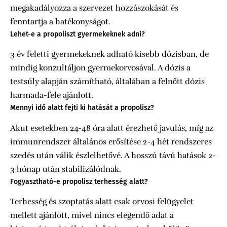
megakadályozza a szervezet hozzászokását és
fenntartja a hatékonyságot.
Lehet-e a propoliszt gyermekeknek adni?
3 év feletti gyermekeknek adható kisebb dózisban, de
mindig konzultáljon gyermekorvosával. A dózis a
testsúly alapján számítható, általában a felnőtt dózis
harmada-fele ajánlott.
Mennyi idő alatt fejti ki hatását a propolisz?
Akut esetekben 24-48 óra alatt érezhető javulás, míg az
immunrendszer általános erősítése 2-4 hét rendszeres
szedés után válik észlelhetővé. A hosszú távú hatások 2-
3 hónap után stabilizálódnak.
Fogyasztható-e propolisz terhesség alatt?
Terhesség és szoptatás alatt csak orvosi felügyelet
mellett ajánlott, mivel nincs elegendő adat a