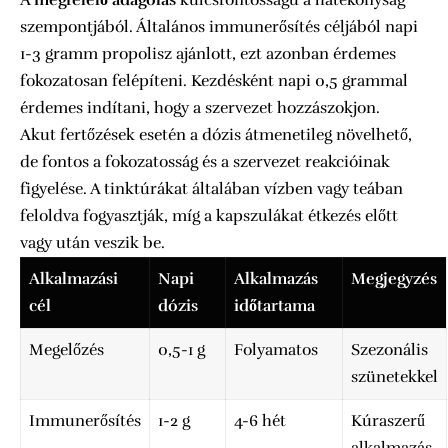
A
megfelelő adagolás
kulcsfontosságú a hatékonyság
szempontjából. Általános immunerősítés céljából napi
1-3 gramm propolisz ajánlott, ezt azonban érdemes
fokozatosan felépíteni. Kezdésként napi 0,5 grammal
érdemes indítani, hogy a szervezet hozzászokjon.
Akut fertőzések esetén a dózis átmenetileg növelhető,
de fontos a fokozatosság és a szervezet reakcióinak
figyelése. A tinktúrákat általában vízben vagy teában
feloldva fogyasztják, míg a kapszulákat étkezés előtt
vagy után veszik be.
Alkalmazási
Napi
Alkalmazás
Megjegyzés
cél
dózis
időtartama
Megelőzés
0,5-1 g
Folyamatos
Szezonális
szünetekkel
Immunerősítés
1-2 g
4-6 hét
Kúraszerű