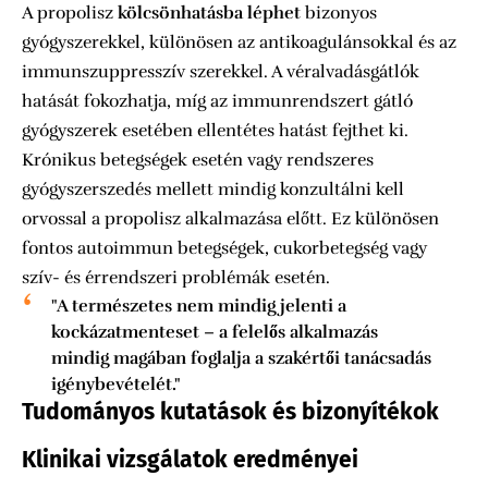
A propolisz
kölcsönhatásba léphet
bizonyos
gyógyszerekkel, különösen az antikoagulánsokkal és az
immunszuppresszív szerekkel. A véralvadásgátlók
hatását fokozhatja, míg az immunrendszert gátló
gyógyszerek esetében ellentétes hatást fejthet ki.
Krónikus betegségek esetén vagy rendszeres
gyógyszerszedés mellett mindig konzultálni kell
orvossal a propolisz alkalmazása előtt. Ez különösen
fontos autoimmun betegségek, cukorbetegség vagy
szív- és érrendszeri problémák esetén.
"A természetes nem mindig jelenti a
kockázatmenteset – a felelős alkalmazás
mindig magában foglalja a szakértői tanácsadás
igénybevételét."
Tudományos kutatások és bizonyítékok
Klinikai vizsgálatok eredményei