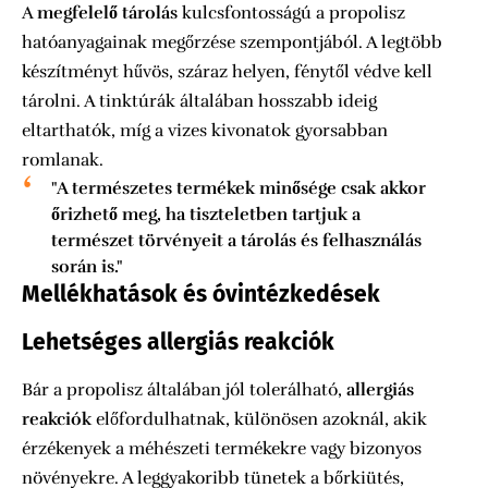
A
megfelelő tárolás
kulcsfontosságú a propolisz
hatóanyagainak megőrzése szempontjából. A legtöbb
készítményt hűvös, száraz helyen, fénytől védve kell
tárolni. A tinktúrák általában hosszabb ideig
eltarthatók, míg a vizes kivonatok gyorsabban
romlanak.
"A természetes termékek minősége csak akkor
őrizhető meg, ha tiszteletben tartjuk a
természet törvényeit a tárolás és felhasználás
során is."
Mellékhatások és óvintézkedések
Lehetséges allergiás reakciók
Bár a propolisz általában jól tolerálható,
allergiás
reakciók
előfordulhatnak, különösen azoknál, akik
érzékenyek a méhészeti termékekre vagy bizonyos
növényekre. A leggyakoribb tünetek a bőrkiütés,