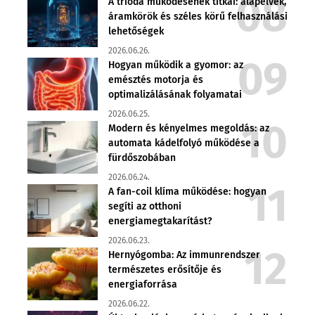
A trióda működésének titkai: alapelvek,
áramkörök és széles körű felhasználási
lehetőségek
2026.06.26.
Hogyan működik a gyomor: az
emésztés motorja és
optimalizálásának folyamatai
2026.06.25.
Modern és kényelmes megoldás: az
automata kádelfolyó működése a
fürdőszobában
2026.06.24.
A fan-coil klíma működése: hogyan
segíti az otthoni
energiamegtakarítást?
2026.06.23.
Hernyógomba: Az immunrendszer
természetes erősítője és
energiaforrása
2026.06.22.