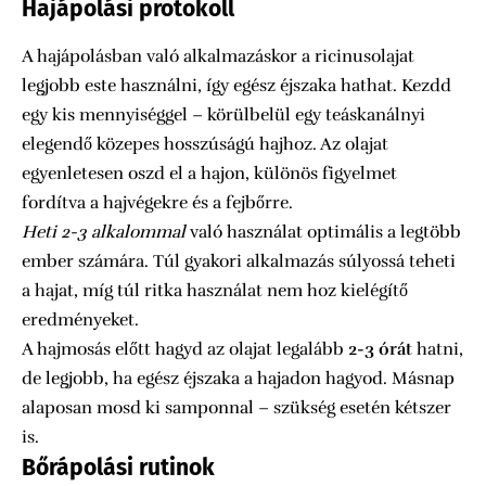
Hajápolási protokoll
A hajápolásban való alkalmazáskor a ricinusolajat
legjobb este használni, így egész éjszaka hathat. Kezdd
egy kis mennyiséggel – körülbelül egy teáskanálnyi
elegendő közepes hosszúságú hajhoz. Az olajat
egyenletesen oszd el a hajon, különös figyelmet
fordítva a hajvégekre és a fejbőrre.
Heti 2-3 alkalommal
való használat optimális a legtöbb
ember számára. Túl gyakori alkalmazás súlyossá teheti
a hajat, míg túl ritka használat nem hoz kielégítő
eredményeket.
A hajmosás előtt hagyd az olajat legalább
2-3 órát
hatni,
de legjobb, ha egész éjszaka a hajadon hagyod. Másnap
alaposan mosd ki samponnal – szükség esetén kétszer
is.
Bőrápolási rutinok