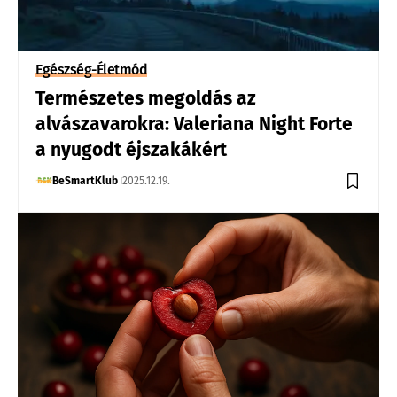
Egészség-Életmód
Természetes megoldás az
alvászavarokra: Valeriana Night Forte
a nyugodt éjszakákért
BeSmartKlub
2025.12.19.