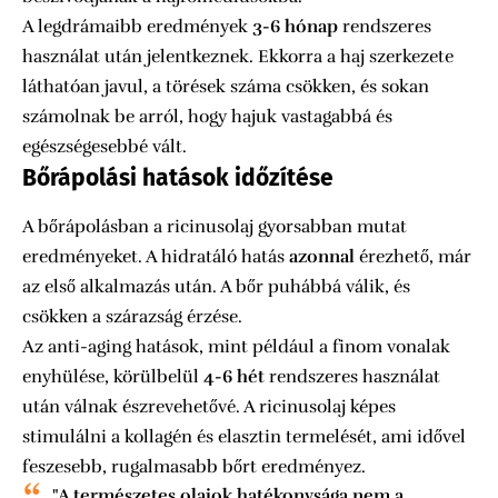
A legdrámaibb eredmények
3-6 hónap
rendszeres
használat után jelentkeznek. Ekkorra a haj szerkezete
láthatóan javul, a törések száma csökken, és sokan
számolnak be arról, hogy hajuk vastagabbá és
egészségesebbé vált.
Bőrápolási hatások időzítése
A bőrápolásban a ricinusolaj gyorsabban mutat
eredményeket. A hidratáló hatás
azonnal
érezhető, már
az első alkalmazás után. A bőr puhábbá válik, és
csökken a szárazság érzése.
Az anti-aging hatások, mint például a finom vonalak
enyhülése, körülbelül
4-6 hét
rendszeres használat
után válnak észrevehetővé. A ricinusolaj képes
stimulálni a kollagén és elasztin termelését, ami idővel
feszesebb, rugalmasabb bőrt eredményez.
"A természetes olajok hatékonysága nem a