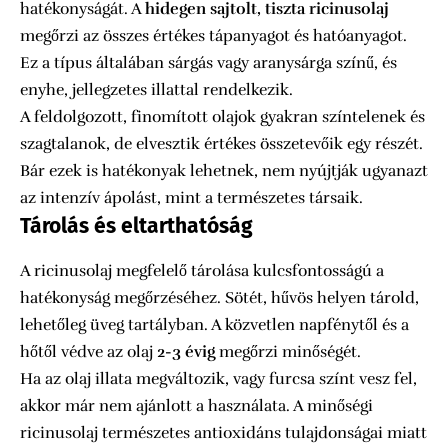
hatékonyságát. A
hidegen sajtolt, tiszta ricinusolaj
megőrzi az összes értékes tápanyagot és hatóanyagot.
Ez a típus általában sárgás vagy aranysárga színű, és
enyhe, jellegzetes illattal rendelkezik.
A feldolgozott, finomított olajok gyakran színtelenek és
szagtalanok, de elvesztik értékes összetevőik egy részét.
Bár ezek is hatékonyak lehetnek, nem nyújtják ugyanazt
az intenzív ápolást, mint a természetes társaik.
Tárolás és eltarthatóság
A ricinusolaj megfelelő tárolása kulcsfontosságú a
hatékonyság megőrzéséhez. Sötét, hűvös helyen tárold,
lehetőleg üveg tartályban. A közvetlen napfénytől és a
hőtől védve az olaj
2-3 évig
megőrzi minőségét.
Ha az olaj illata megváltozik, vagy furcsa színt vesz fel,
akkor már nem ajánlott a használata. A minőségi
ricinusolaj természetes antioxidáns tulajdonságai miatt