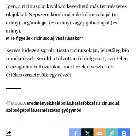
Igen, a ricinusolaj kiválóan keverhető más természetes
olajokkal. Népszerű kombinációk: kókuszolajjal (1:1
arány), argánolajjal (2:1 arány) vagy jojobaolajjal (1:2
arány).
Mire figyeljek ricinusolaj vásárlásakor?
Keress hidegen sajtolt, tiszta ricinusolajat, lehetőleg bio
minősítéssel. Kerüld a túlzottan feldolgozott, színtelen
és szagtalan változatokat, mert ezek elvesztették
értékes összetevőik egy részét.
TAGGED:
eredmények
hajápolás
hatásfokozás
ricinusolaj
szépségápolás
természetes gyógymód