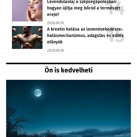
Levendulaolaj a szépségápolásban:
hogyan újítja meg bőröd a természet
ereje?
2026.06.19.
A kreatin hatása az izomnövekedésre:
hatásmechanizmus, adagolás és edzés
előnyök
2026.06.18.
Ön is kedvelheti