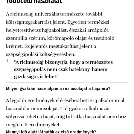
Többcélú használat
A ricinusolaj univerzális természete további
költségmegtakarítást jelent. Egyetlen termékkel
helyettesíthetsz hajpakolást, éjszakai arcápolót,
szempilla szérum, körömápoló olajat és testápoló
krémet. Ez jelentős megtakarítást jelent a
szépségápolási költségvetésben.
"A ricinusolaj bizonyítja, hogy a természetes
szépségápolás nem csak hatékony, hanem
gazdaságos is lehet."
Milyen gyakran használjam a ricinusolajat a hajamra?
A legjobb eredmények eléréséhez heti 2-3 alkalommal
használd a ricinusolajat. Túl gyakori alkalmazás
súlyossá teheti a hajat, míg túl ritka használat nem hoz
megfelelő eredményeket.
Mennyi idő alatt láthatók az első eredmények?