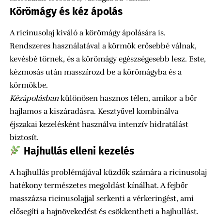
Körömágy és kéz ápolás
A ricinusolaj kiváló a körömágy ápolására is.
Rendszeres használatával a körmök erősebbé válnak,
kevésbé törnek, és a körömágy egészségesebb lesz. Este,
kézmosás után masszírozd be a körömágyba és a
körmökbe.
Kézápolásban
különösen hasznos télen, amikor a bőr
hajlamos a kiszáradásra. Kesztyűvel kombinálva
éjszakai kezelésként használva intenzív hidratálást
biztosít.
Hajhullás elleni kezelés
A hajhullás problémájával küzdők számára a ricinusolaj
hatékony természetes megoldást kínálhat. A fejbőr
masszázsa ricinusolajjal serkenti a vérkeringést, ami
elősegíti a hajnövekedést és csökkentheti a hajhullást.