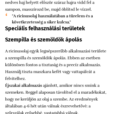
nedves haj helyett először száraz hajra vidd fel a
sampon, masszírozd be, majd öblítsd le vízzel.
"A ricinusolaj használatában a türelem és a
következetesség a siker kulcsa."
Speciális felhasználási területek
Szempilla és szemöldök ápolás
A ricinusolaj egyik legnépszerűbb alkalmazási területe
a szempilla és szemöldök ápolás. Ebben az esetben
különösen fontos a tisztaság és a precíz alkalmazás.
Használj tiszta maszkara kefét vagy vattapálcát a
felvitelhez.
Éjszakai alkalmazás
ajánlott, amikor nincs smink a
szemeken. Reggel alaposan távolítsd el a maradékokat,
hogy ne kerüljön az olaj a szembe. Az eredmények
általában 4-6 hét után válnak észrevehetővé: a
szőrszálak erősebbé, vastagabbá válnak.