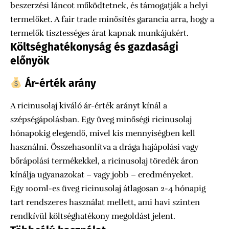
beszerzési láncot működtetnek, és támogatják a helyi
termelőket. A fair trade minősítés garancia arra, hogy a
termelők tisztességes árat kapnak munkájukért.
Költséghatékonyság és gazdasági
előnyök
Ár-érték arány
A ricinusolaj kiváló ár-érték arányt kínál a
szépségápolásban. Egy üveg minőségi ricinusolaj
hónapokig elegendő, mivel kis mennyiségben kell
használni. Összehasonlítva a drága hajápolási vagy
bőrápolási termékekkel, a ricinusolaj töredék áron
kínálja ugyanazokat – vagy jobb – eredményeket.
Egy 100ml-es üveg ricinusolaj átlagosan 2-4 hónapig
tart rendszeres használat mellett, ami havi szinten
rendkívül költséghatékony megoldást jelent.