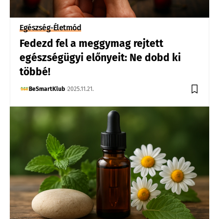
Egészség-Életmód
Fedezd fel a meggymag rejtett
egészségügyi előnyeit: Ne dobd ki
többé!
BeSmartKlub
2025.11.21.