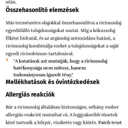
után.
Összehasonlító elemzések
Más természetes olajokkal összehasonlítva a ricinusolaj
egyedülálló tulajdonságokat mutat. Míg a kókuszolaj
főként hidratál, és az argánolaj antioxidáns hatású, a
ricinusolaj kombinálja ezeket a tulajdonságokat a saját
egyedi ricinoleinsav tartalmával.
"A kutatások azt mutatják, hogy a ricinusolaj
hatékonysága nem mítosz, hanem
tudományosan igazolt tény."
Mellékhatások és óvintézkedések
Allergiás reakciók
Bár a ricinusolaj általában biztonságos, néhány ember
allergiás reakciót mutathat rá. A leggyakoribb tünetek
közé tartozik a bőrpír, viszketés vagy kiütés.
Patch teszt