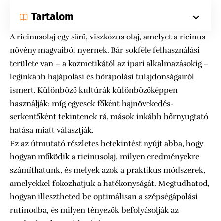
Tartalom
A ricinusolaj egy sűrű, viszkózus olaj, amelyet a ricinus
növény magvaiból nyernek. Bár sokféle felhasználási
területe van – a kozmetikától az ipari alkalmazásokig –
leginkább hajápolási és bőrápolási tulajdonságairól
ismert. Különböző kultúrák különbözőképpen
használják: míg egyesek főként hajnövekedés-
serkentőként tekintenek rá, mások inkább bőrnyugtató
hatása miatt választják.
Ez az útmutató részletes betekintést nyújt abba, hogy
hogyan működik a ricinusolaj, milyen eredményekre
számíthatunk, és melyek azok a praktikus módszerek,
amelyekkel fokozhatjuk a hatékonyságát. Megtudhatod,
hogyan illesztheted be optimálisan a szépségápolási
rutinodba, és milyen tényezők befolyásolják az