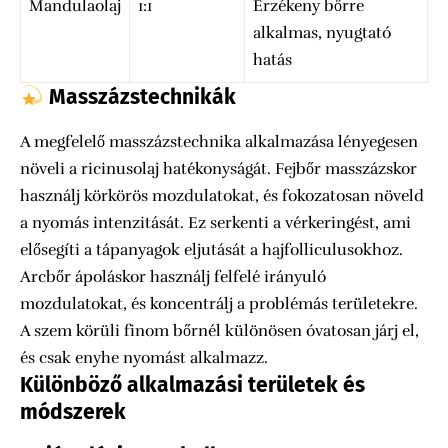
Mandulaolaj
1:1
Érzékeny bőrre
alkalmas, nyugtató
hatás
Masszázstechnikák
A megfelelő masszázstechnika alkalmazása lényegesen
növeli a ricinusolaj hatékonyságát. Fejbőr masszázskor
használj körkörös mozdulatokat, és fokozatosan növeld
a nyomás intenzitását. Ez serkenti a vérkeringést, ami
elősegíti a tápanyagok eljutását a hajfolliculusokhoz.
Arcbőr ápoláskor használj felfelé irányuló
mozdulatokat, és koncentrálj a problémás területekre.
A szem körüli finom bőrnél különösen óvatosan járj el,
és csak enyhe nyomást alkalmazz.
Különböző alkalmazási területek és
módszerek