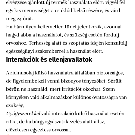
elvégzése ajánlott új termék használata előtt: vigyél fel
egy kis mennyiséget a csuklód belső részére, és várd
meg 24 órát.
Ha bármilyen kellemetlen tünet jelentkezik, azonnal
hagyd abba a használatot, és szükség esetén fordulj
orvoshoz. Terhesség alatt és szoptatás idején konzultálj
egészségügyi szakemberrel a használat előtt.
Interakciók és ellenjavallatok
A ricinusolaj külső használatra általában biztonságos,
de figyelembe kell venni bizonyos tényezőket.
Sérült
bőrön
ne használd, mert irritációt okozhat. Szem
környékén való alkalmazáskor különös óvatosságra van
szükség.
Gyógyszerekkel
való interakció külső használat esetén
ritka, de ha bőrgyógyászati kezelés alatt állsz,
előzetesen egyeztess orvossal.