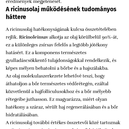
eredmények megjelenését.
A ricinusolaj működésének tudományos
háttere
A ricinusolaj hatékonyságának kulcsa összetételében
rejlik.
Ricinoleinsav
alkotja az olaj körülbelül 90%-át,
ez a különleges zsírsav felelős a legtöbb jótékony
hatásért. Ez a komponens természetes
gyulladáscsökkentő tulajdonságokkal rendelkezik, és
képes mélyen behatolni a bőrbe és a hajszálakba.
Az olaj molekulaszerkezete lehetővé teszi, hogy
áthatoljon a bőr természetes védőrétegén, ezáltal
közvetlenül a hajfolliculusokhoz és a bőr mélyebb
rétegeibe juthasson. Ez magyarázza, miért olyan
hatékony a száraz, sérült haj regenerálásában és a bőr
hidratálásában.
A ricinusolaj további értékes összetevői közé tartoznak