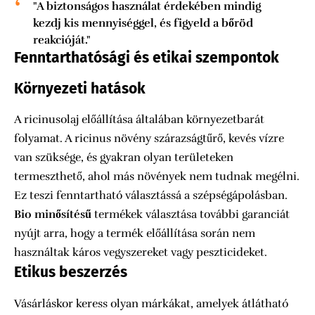
"A biztonságos használat érdekében mindig
kezdj kis mennyiséggel, és figyeld a bőröd
reakcióját."
Fenntarthatósági és etikai szempontok
Környezeti hatások
A ricinusolaj előállítása általában környezetbarát
folyamat. A ricinus növény szárazságtűrő, kevés vízre
van szüksége, és gyakran olyan területeken
termeszthető, ahol más növények nem tudnak megélni.
Ez teszi fenntartható választássá a szépségápolásban.
Bio minősítésű
termékek választása további garanciát
nyújt arra, hogy a termék előállítása során nem
használtak káros vegyszereket vagy peszticideket.
Etikus beszerzés
Vásárláskor keress olyan márkákat, amelyek átlátható