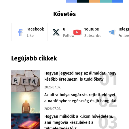
Követés
Facebook
X
Youtube
Teleg
Like
Follow
Subscribe
Follo
Legújabb cikkek
Hogyan jegyezd meg az álmaidat, hogy
később értelmezni is tudd őket?
2026.07.07.
Az ultraibolya sugárzás rejtett előnyei
a napfényben: egészség és jó hangulat
2026.07.01.
Hogyan működik a klixon hővédelem,
ami megóvja készülékeit a
túlmelegedéstől?