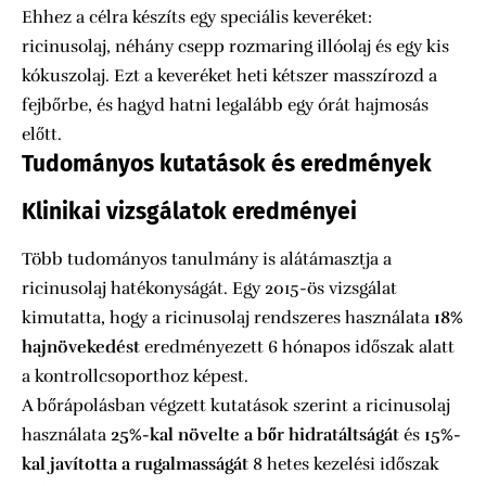
Ehhez a célra készíts egy speciális keveréket:
ricinusolaj, néhány csepp rozmaring illóolaj és egy kis
kókuszolaj. Ezt a keveréket heti kétszer masszírozd a
fejbőrbe, és hagyd hatni legalább egy órát hajmosás
előtt.
Tudományos kutatások és eredmények
Klinikai vizsgálatok eredményei
Több tudományos tanulmány is alátámasztja a
ricinusolaj hatékonyságát. Egy 2015-ös vizsgálat
kimutatta, hogy a ricinusolaj rendszeres használata
18%
hajnövekedést
eredményezett 6 hónapos időszak alatt
a kontrollcsoporthoz képest.
A bőrápolásban végzett kutatások szerint a ricinusolaj
használata
25%-kal növelte a bőr hidratáltságát
és
15%-
kal javította a rugalmasságát
8 hetes kezelési időszak