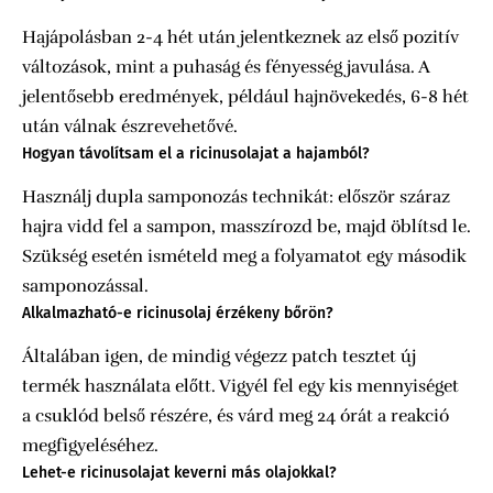
Hajápolásban 2-4 hét után jelentkeznek az első pozitív
változások, mint a puhaság és fényesség javulása. A
jelentősebb eredmények, például hajnövekedés, 6-8 hét
után válnak észrevehetővé.
Hogyan távolítsam el a ricinusolajat a hajamból?
Használj dupla samponozás technikát: először száraz
hajra vidd fel a sampon, masszírozd be, majd öblítsd le.
Szükség esetén ismételd meg a folyamatot egy második
samponozással.
Alkalmazható-e ricinusolaj érzékeny bőrön?
Általában igen, de mindig végezz patch tesztet új
termék használata előtt. Vigyél fel egy kis mennyiséget
a csuklód belső részére, és várd meg 24 órát a reakció
megfigyeléséhez.
Lehet-e ricinusolajat keverni más olajokkal?