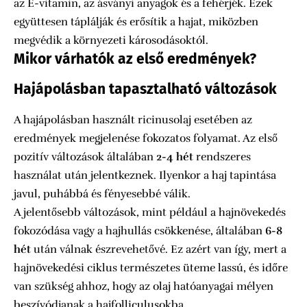
az E-vitamin, az ásványi anyagok és a fehérjék. Ezek
együttesen táplálják és erősítik a hajat, miközben
megvédik a környezeti károsodásoktól.
Mikor várhatók az első eredmények?
Hajápolásban tapasztalható változások
A hajápolásban használt ricinusolaj esetében az
eredmények megjelenése fokozatos folyamat. Az első
pozitív változások általában
2-4 hét
rendszeres
használat után jelentkeznek. Ilyenkor a haj tapintása
javul, puhábbá és fényesebbé válik.
A jelentősebb változások, mint például a hajnövekedés
fokozódása vagy a hajhullás csökkenése, általában
6-8
hét
után válnak észrevehetővé. Ez azért van így, mert a
hajnövekedési ciklus természetes üteme lassú, és időre
van szükség ahhoz, hogy az olaj hatóanyagai mélyen
beszívódjanak a hajfolliculusokba.