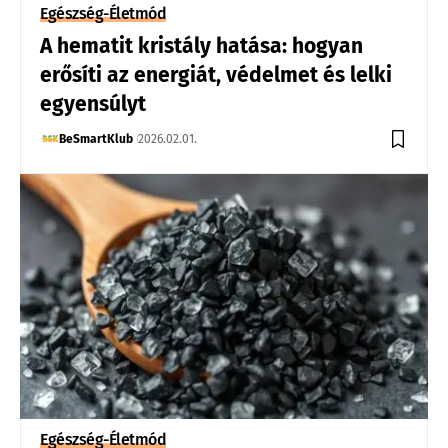
Egészség-Életmód
A hematit kristály hatása: hogyan
erősíti az energiát, védelmet és lelki
egyensúlyt
BeSmartKlub
2026.02.01.
Egészség-Életmód