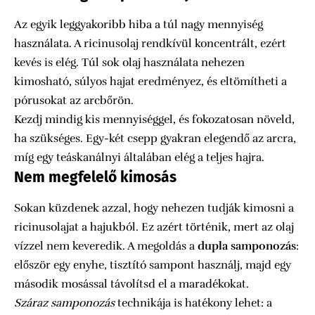
Az egyik leggyakoribb hiba a túl nagy mennyiség
használata. A ricinusolaj rendkívül koncentrált, ezért
kevés is elég. Túl sok olaj használata nehezen
kimosható, súlyos hajat eredményez, és eltömítheti a
pórusokat az arcbőrön.
Kezdj mindig kis mennyiséggel, és fokozatosan növeld,
ha szükséges. Egy-két csepp gyakran elegendő az arcra,
míg egy teáskanálnyi általában elég a teljes hajra.
Nem megfelelő kimosás
Sokan küzdenek azzal, hogy nehezen tudják kimosni a
ricinusolajat a hajukból. Ez azért történik, mert az olaj
vízzel nem keveredik. A megoldás a
dupla samponozás
:
először egy enyhe, tisztító sampont használj, majd egy
második mosással távolítsd el a maradékokat.
Száraz samponozás
technikája is hatékony lehet: a