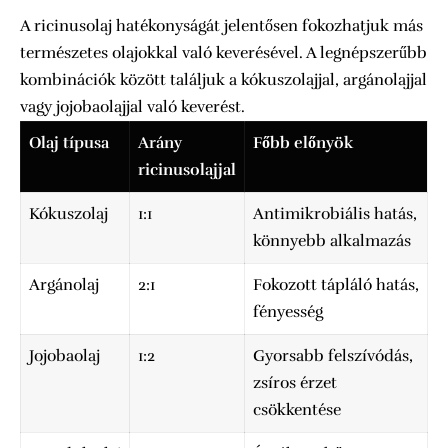
A ricinusolaj hatékonyságát jelentősen fokozhatjuk más
természetes olajokkal való keverésével. A legnépszerűbb
kombinációk között találjuk a kókuszolajjal, argánolajjal
vagy jojobaolajjal való keverést.
Olaj típusa
Arány
Főbb előnyök
ricinusolajjal
Kókuszolaj
1:1
Antimikrobiális hatás,
könnyebb alkalmazás
Argánolaj
2:1
Fokozott tápláló hatás,
fényesség
Jojobaolaj
1:2
Gyorsabb felszívódás,
zsíros érzet
csökkentése