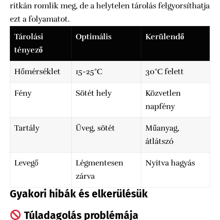
ritkán romlik meg, de a helytelen tárolás felgyorsíthatja
ezt a folyamatot.
Tárolási
Optimális
Kerülendő
tényező
Hőmérséklet
15-25°C
30°C felett
Fény
Sötét hely
Közvetlen
napfény
Tartály
Üveg, sötét
Műanyag,
átlátszó
Levegő
Légmentesen
Nyitva hagyás
zárva
Gyakori hibák és elkerülésük
Túladagolás problémája