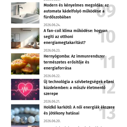
Modern és kényelmes megoldás: az
automata kádelfolyó működése a
fürdőszobában
2026.06.24.
A fan-coil klíma működése: hogyan
segíti az otthoni
energiamegtakarítást?
2026.06.23.
Hernyógomba: Az immunrendszer
természetes erősítője és
energiaforrása
2026.06.22.
Új technológia a szívbetegségek elleni
küzdelemben: a műszív életmentő
szerepe
2026.06.21.
Holdkő karkötő: A női energiák ékszere
és jótékony hatásai
2026.06.20.