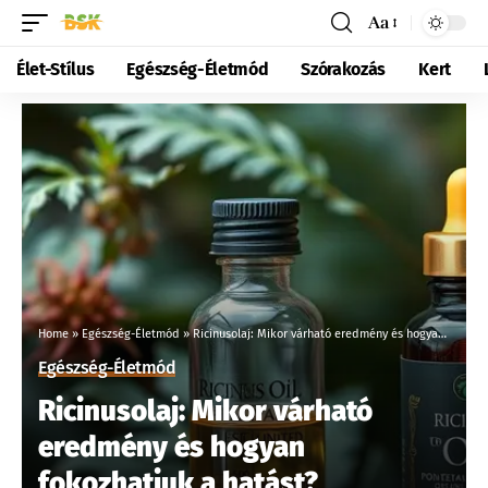
Aa
Élet-Stílus
Egészség-Életmód
Szórakozás
Kert
Home
»
Egészség-Életmód
»
Ricinusolaj: Mikor várható eredmény és hogyan fokozhatjuk a hatást?
Egészség-Életmód
Ricinusolaj: Mikor várható
eredmény és hogyan
fokozhatjuk a hatást?