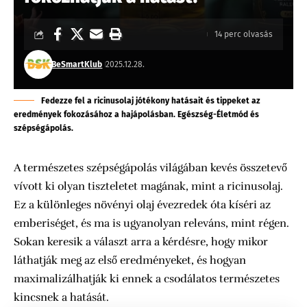
14 perc olvasás
BeSmartKlub
2025.12.28.
Fedezze fel a ricinusolaj jótékony hatásait és tippeket az
eredmények fokozásához a hajápolásban. Egészség-Életmód és
szépségápolás.
A természetes szépségápolás világában kevés összetevő
vívott ki olyan tiszteletet magának, mint a ricinusolaj.
Ez a különleges növényi olaj évezredek óta kíséri az
emberiséget, és ma is ugyanolyan releváns, mint régen.
Sokan keresik a választ arra a kérdésre, hogy mikor
láthatják meg az első eredményeket, és hogyan
maximalizálhatják ki ennek a csodálatos természetes
kincsnek a hatását.