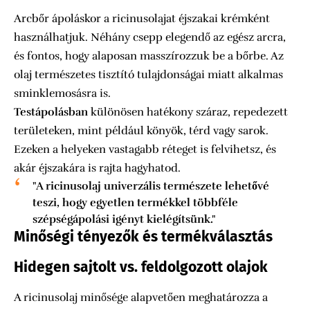
Arcbőr ápoláskor a ricinusolajat éjszakai krémként
használhatjuk. Néhány csepp elegendő az egész arcra,
és fontos, hogy alaposan masszírozzuk be a bőrbe. Az
olaj természetes tisztító tulajdonságai miatt alkalmas
sminklemosásra is.
Testápolásban
különösen hatékony száraz, repedezett
területeken, mint például könyök, térd vagy sarok.
Ezeken a helyeken vastagabb réteget is felvihetsz, és
akár éjszakára is rajta hagyhatod.
"A ricinusolaj univerzális természete lehetővé
teszi, hogy egyetlen termékkel többféle
szépségápolási igényt kielégítsünk."
Minőségi tényezők és termékválasztás
Hidegen sajtolt vs. feldolgozott olajok
A ricinusolaj minősége alapvetően meghatározza a