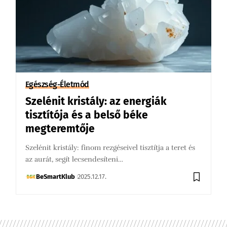
Egészség-Életmód
Szelénit kristály: az energiák
tisztítója és a belső béke
megteremtője
Szelénit kristály: finom rezgéseivel tisztítja a teret és
az aurát, segít lecsendesíteni…
BeSmartKlub
2025.12.17.