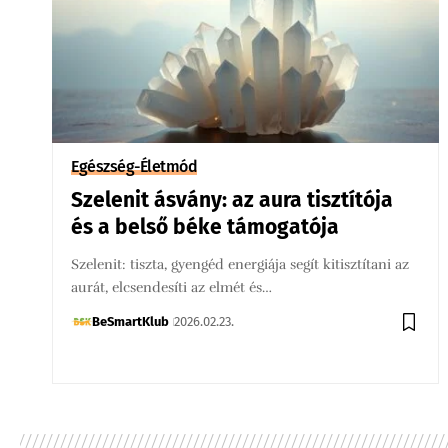
Egészség-Életmód
Szelenit ásvány: az aura tisztítója
és a belső béke támogatója
Szelenit: tiszta, gyengéd energiája segít kitisztítani az
aurát, elcsendesíti az elmét és…
BeSmartKlub
2026.02.23.