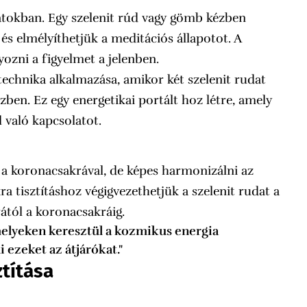
latokban. Egy szelenit rúd vagy gömb kézben
és elmélyíthetjük a meditációs állapotot. A
nyozni a figyelmet a jelenben.
technika alkalmazása, amikor két szelenit rudat
ben. Ez egy energetikai portált hoz létre, amely
l való kapcsolatot.
l a koronacsakrával, de képes harmonizálni az
ra tisztításhoz végigvezethetjük a szelenit rudat a
rától a koronacsakráig.
melyeken keresztül a kozmikus energia
i ezeket az átjárókat."
ztítása