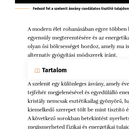
Fedezd fel a szelenit ásvány csodálatos tisztító tulajdo
A modern élet rohanásában egyre többen k
egyensúly megteremtésére és az energetikai 
olyan ősi bölcsességet hordoz, amely ma is
alternatív gyógyítási módszerek iránt.
Tartalom
A szelenit egy különleges ásvány, amely év
tejfehér megjelenésével és egyedülálló ener
kristály nemcsak esztétikailag gyönyörű, h
kiemelkedő szerepet tölt be mint tisztító é
A következő sorokban betekintést nyerhets
megismerheted fizikai és energetikai tulajd