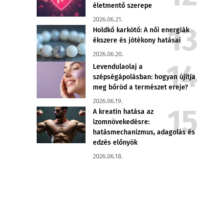
életmentő szerepe
2026.06.21.
Holdkő karkötő: A női energiák
ékszere és jótékony hatásai
2026.06.20.
Levendulaolaj a
szépségápolásban: hogyan újítja
meg bőröd a természet ereje?
2026.06.19.
A kreatin hatása az
izomnövekedésre:
hatásmechanizmus, adagolás és
edzés előnyök
2026.06.18.