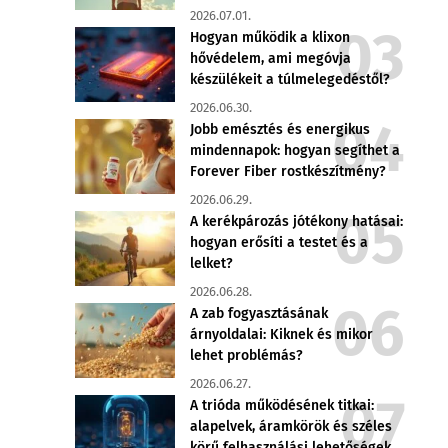
2026.07.01.
Hogyan működik a klixon
hővédelem, ami megóvja
készülékeit a túlmelegedéstől?
2026.06.30.
Jobb emésztés és energikus
mindennapok: hogyan segíthet a
Forever Fiber rostkészítmény?
2026.06.29.
A kerékpározás jótékony hatásai:
hogyan erősíti a testet és a
lelket?
2026.06.28.
A zab fogyasztásának
árnyoldalai: Kiknek és mikor
lehet problémás?
2026.06.27.
A trióda működésének titkai:
alapelvek, áramkörök és széles
körű felhasználási lehetőségek