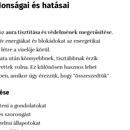
jdonságai és hatásai
 az
aura tisztítása és védelmének megerősítése
.
tív energiákat és blokádokat az energetikai
étre a viselője körül.
álata után könnyebbnek, tisztábbnak érzik
ettek volna. Ez különösen hasznos lehet
ben, amikor úgy érezzük, hogy "összeszedtük"
zése
íteni a gondolatokat
 és szorongást
zelmi állapotokat