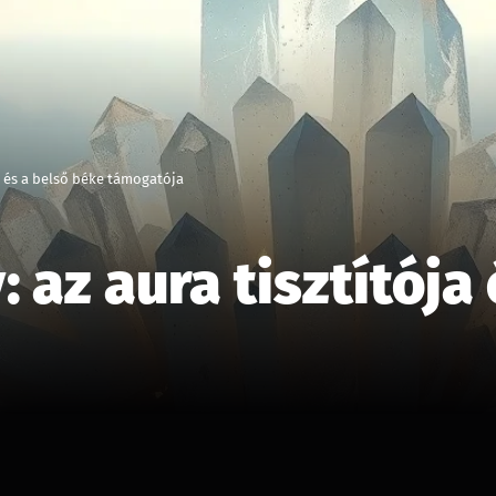
ja és a belső béke támogatója
: az aura tisztítója