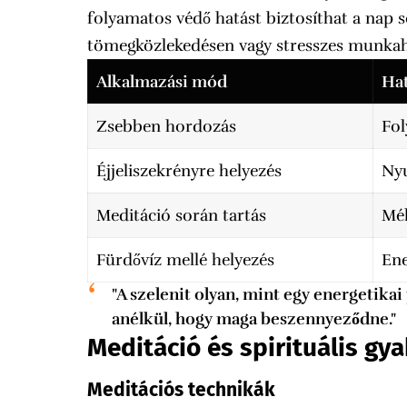
folyamatos védő hatást biztosíthat a nap 
tömegközlekedésen vagy stresszes munkah
Alkalmazási mód
Ha
Zsebben hordozás
Fo
Éjjeliszekrényre helyezés
Nyu
Meditáció során tartás
Mél
Fürdővíz mellé helyezés
Ene
"A szelenit olyan, mint egy energetikai
anélkül, hogy maga beszennyeződne."
Meditáció és spirituális gya
Meditációs technikák