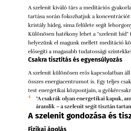
A szelenit kiváló társ a meditációs gyakor
tartása során fokozhatjuk a koncentrációt 
kristály hideg, sima felülete segít lehorgo
Különösen hatékony lehet a "szelenit híd" 
helyezünk el magunk mellett meditáció köz
elősegíti a magasabb tudatossági szintekke
Csakra tisztítás és egyensúlyozás
A szelenit különösen erős kapcsolatban ál
összes energiacentrumot is. Egy teljes csak
test energetikai központjain, a gyökércsak
"A csakrák olyan energetikai kapuk, a
áramlik – a szelenit segít tisztán tartan
A szelenit gondozása és tis
Fizikai ápolás