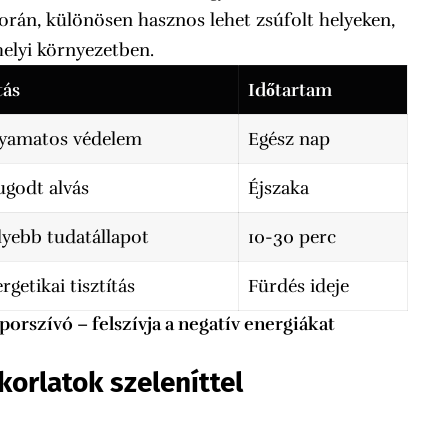
során, különösen hasznos lehet zsúfolt helyeken,
elyi környezetben.
tás
Időtartam
lyamatos védelem
Egész nap
godt alvás
Éjszaka
yebb tudatállapot
10-30 perc
rgetikai tisztítás
Fürdés ideje
 porszívó – felszívja a negatív energiákat
korlatok szeleníttel