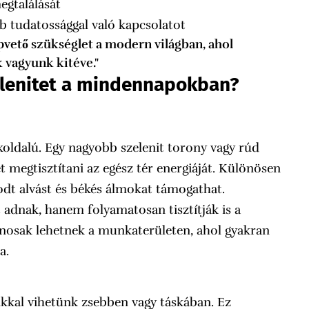
megtalálását
bb tudatossággal való kapcsolatot
pvető szükséglet a modern világban, ahol
 vagyunk kitéve."
elenitet a mindennapokban?
koldalú. Egy nagyobb szelenit torony vagy rúd
t megtisztítani az egész tér energiáját. Különösen
odt alvást és békés álmokat támogathat.
adnak, hanem folyamatosan tisztítják is a
znosak lehetnek a munkaterületen, ahol gyakran
a.
kkal vihetünk zsebben vagy táskában. Ez