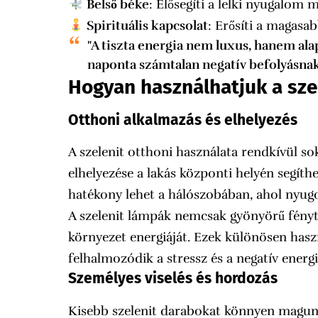
Belső béke
: Elősegíti a lelki nyugalom 
Spirituális kapcsolat
: Erősíti a magasa
"A tiszta energia nem luxus, hanem ala
naponta számtalan negatív befolyásnak
Hogyan használhatjuk a sz
Otthoni alkalmazás és elhelyezés
A szelenit otthoni használata rendkívül so
elhelyezése a lakás központi helyén segíthe
hatékony lehet a hálószobában, ahol nyug
A szelenit lámpák nemcsak gyönyörű fényt 
környezet energiáját. Ezek különösen has
felhalmozódik a stressz és a negatív energi
Személyes viselés és hordozás
Kisebb szelenit darabokat könnyen magun