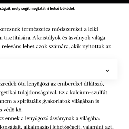
nságait, mely segít megtalálni belső békédet.
eresnek természetes módszereket a lelki
tisztítására. A kristályok és ásványok világa
 releváns lehet azok számára, akik nyitottak az
ezredek óta lenyűgözi az embereket átlátszó,
getikai tulajdonságaival. Ez a kalcium-szulfát
anem a spirituális gyakorlatok világában is
s védő kő.
z ennek a lenyűgöző ásványnak a világába:
onságait, alkalmazási lehetőségeit, valamint azt,