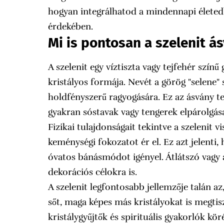
hogyan integrálhatod a mindennapi élete
érdekében.
Mi is pontosan a szelenit á
A szelenit egy víztiszta vagy tejfehér színű
kristályos formája. Nevét a görög "selene" 
holdfényszerű ragyogására. Ez az ásvány 
gyakran sóstavak vagy tengerek elpárolgás
Fizikai tulajdonságait tekintve a szelenit
keménységi fokozatot ér el. Ez azt jelenti
óvatos bánásmódot igényel. Átlátszó vagy 
dekorációs célokra is.
A szelenit legfontosabb jellemzője talán a
sőt, maga képes más kristályokat is megtisz
kristálygyűjtők és spirituális gyakorlók kör