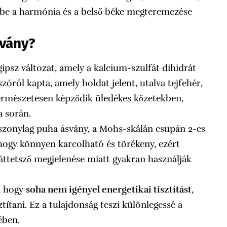
dbe a harmónia és a belső béke megteremezése
svány?
 gipsz változat, amely a kalcium-szulfát dihidrát
szóról kapta, amely holdat jelent, utalva tejfehér,
természetesen képződik üledékes kőzetekben,
a során.
 viszonylag puha ásvány, a Mohs-skálán csupán 2-es
, hogy könnyen karcolható és törékeny, ezért
áttetsző megjelenése miatt gyakran használják
z, hogy
soha nem igényel energetikai tisztítást
,
títani. Ez a tulajdonság teszi különlegessé a
ében.