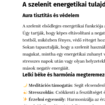
A szelenit energetikai tula
Aura tisztítás és védelem
A szelenit elsődleges energetikai funkciója
Úgy tartják, hogy képes eltávolítani a nega
testből, miközben fényes, védő réteget hoz l
Sokan tapasztalják, hogy a szelenit haszn
magukat, mintha egy energetikai zuhanyt v
stresszes napok után vagy olyan helyzetek
mások negatív energiáit.
Lelki béke és harmónia megtereme
Meditációs támogatás
: Segít elcsendes
Stresszoldás
: Csökkenti a feszültséget
Érzelmi egyensúly
: Harmonizálja az ér