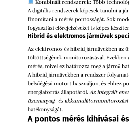
Kombinált rendszerek:
Több technológ
A digitális rendszerek képesek tanulni a j
finomítani a mérés pontosságát. Sok mod
fogyasztási előrejelzéseket is képes készíte
Hibrid és elektromos járművek speci
Az elektromos és hibrid járművekben az 
töltöttségének monitorozásával. Ezekben a
mérés, mivel ez határozza meg a jármű hat
A hibrid járművekben a rendszer folyamat
belsőégésű motort használjon, és ehhez p
energiaforrás állapotáról.
Az integrált en
üzemanyag- és akkumulátormonitorozást
hatékonyságát.
A pontos mérés kihívásai 