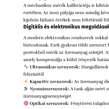
A mechanikus mérők kalibrációja is kihívás
esetében. Az úszó pályája nem mindig követ
kijelzőn látható értékek nem feltétlenül 
Digitális és elektronikus megoldáso
A modern elektronikus rendszerek sokka
biztosítanak. Ezek gyakran több szenzort 
pontokból mérik az üzemanyag szintjét. Az
amely kompenzálja a külső tényezők hatásá
Ultrasonikus szenzorok:
Hangullámok s
felszínétől
Kapacitív szenzorok:
Az üzemanyag diel
Nyomásszenzorok:
A tank alján mért n
üzemanyagmennyiséget
Optikai szenzorok:
Fénytörési tulajdo