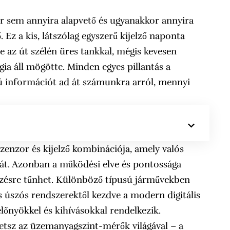
r sem annyira alapvető és ugyanakkor annyira
 Ez a kis, látszólag egyszerű kijelző naponta
le az út szélén üres tankkal, mégis kevesen
ia áll mögötte. Minden egyes pillantás a
gú információt ad át számunkra arról, mennyi
enzor és kijelző kombinációja, amely valós
át. Azonban a működési elve és pontossága
nézésre tűnhet. Különböző típusú járművekben
s úszós rendszerektől kezdve a modern digitális
lőnyökkel és kihívásokkal rendelkezik.
tsz az üzemanyagszint-mérők világával – a