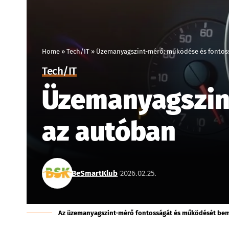
Home
»
Tech/IT
»
Üzemanyagszint-mérő: működése és fontos
Tech/IT
Üzemanyagszin
az autóban
BeSmartKlub
2026.02.25.
Az üzemanyagszint-mérő fontosságát és működését bemut