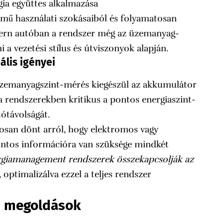
ia együttes alkalmazása
ármű használati szokásaiból és folyamatosan
ern autóban a rendszer még az üzemanyag-
ni a vezetési stílus és útviszonyok alapján.
ális igényei
üzemanyagszint-mérés kiegészül az akkumulátor
 rendszerekben kritikus a pontos energiaszint-
ótávolságát.
osan dönt arról, hogy elektromos vagy
ontos információra van szüksége mindkét
ergiamanagement rendszerek összekapcsolják az
, optimalizálva ezzel a teljes rendszer
és megoldások