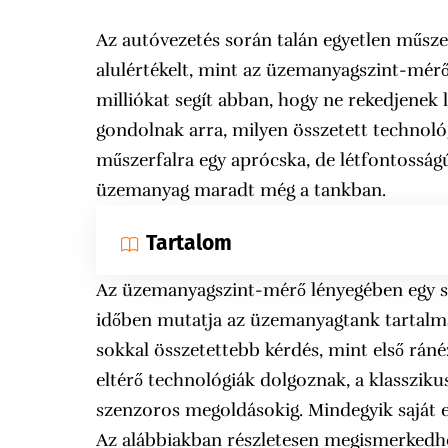
Az autóvezetés során talán egyetlen műsze
alulértékelt, mint az üzemanyagszint-mérő.
milliókat segít abban, hogy ne rekedjenek 
gondolnak arra, milyen összetett technológ
műszerfalra egy aprócska, de létfontossá
üzemanyag maradt még a tankban.
Tartalom
Az üzemanyagszint-mérő lényegében egy sz
időben mutatja az üzemanyagtank tartalm
sokkal összetettebb kérdés, mint első rá
eltérő technológiák dolgoznak, a klassziku
szenzoros megoldásokig. Mindegyik saját e
Az alábbiakban részletesen megismerkedhe