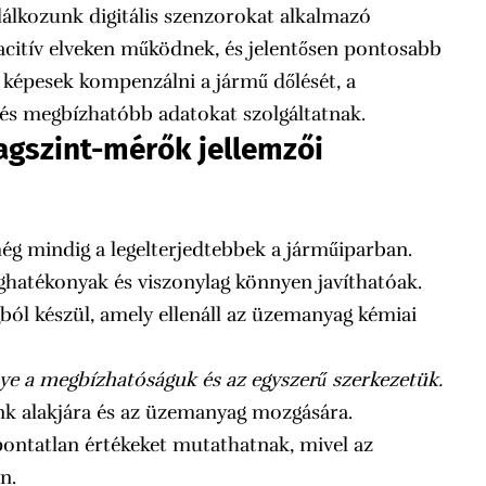
lkozunk digitális szenzorokat alkalmazó
acitív elveken működnek, és jelentősen pontosabb
k képesek kompenzálni a jármű dőlését, a
bb és megbízhatóbb adatokat szolgáltatnak.
gszint-mérők jellemzői
 mindig a legelterjedtebbek a járműiparban.
ghatékonyak és viszonylag könnyen javíthatóak.
ól készül, amely ellenáll az üzemanyag kémiai
e a megbízhatóságuk és az egyszerű szerkezetük.
nk alakjára és az üzemanyag mozgására.
ntatlan értékeket mutathatnak, mivel az
n.