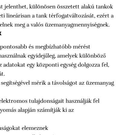
t jelenthet, különösen összetett alakú tankok
i lineárisan a tank térfogatváltozását, ezért a
felelnek meg a valós üzemanyagmennyiségnek.
k
l pontosabb és megbízhatóbb mérést
használnak egyidejűleg, amelyek különböző
 adatokat egy központi egység dolgozza fel,
t.
egítségével mérik a távolságot az üzemanyag
ektromos tulajdonságait használják fel
yomás alapján számítják ki az
nságokat elemeznek