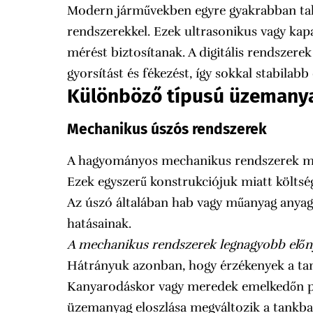
Modern járművekben egyre gyakrabban talá
rendszerekkel. Ezek ultrasonikus vagy kap
mérést biztosítanak. A digitális rendszere
gyorsítást és fékezést, így sokkal stabila
Különböző típusú üzemanya
Mechanikus úszós rendszerek
A hagyományos mechanikus rendszerek még
Ezek egyszerű konstrukciójuk miatt költsé
Az úszó általában hab vagy műanyag anyagb
hatásainak.
A mechanikus rendszerek legnagyobb előny
Hátrányuk azonban, hogy érzékenyek a ta
Kanyarodáskor vagy meredek emelkedőn po
üzemanyag eloszlása megváltozik a tankba