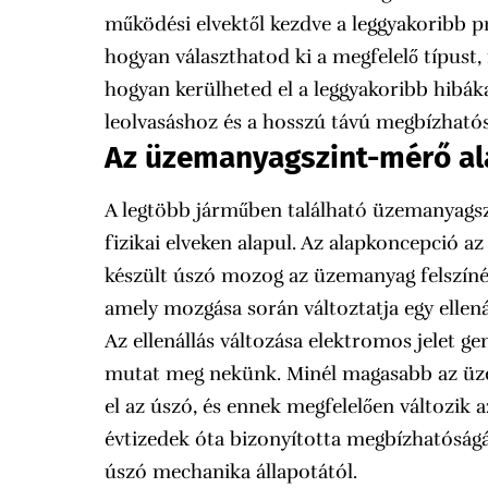
működési elvektől kezdve a leggyakoribb 
hogyan választhatod ki a megfelelő típust,
hogyan kerülheted el a leggyakoribb hibák
leolvasáshoz és a hosszú távú megbízhatós
Az üzemanyagszint-mérő al
A legtöbb járműben található üzemanyagsz
fizikai elveken alapul. Az alapkoncepció a
készült úszó mozog az üzemanyag felszínév
amely mozgása során változtatja egy ellenál
Az ellenállás változása elektromos jelet ge
mutat meg nekünk. Minél magasabb az üze
el az úszó, és ennek megfelelően változik a
évtizedek óta bizonyította megbízhatóságá
úszó mechanika állapotától.