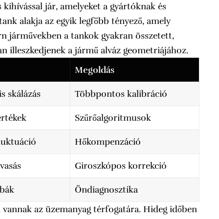
ihívással jár, amelyeket a gyártóknak és
tank alakja az egyik legfőbb tényező, amely
rn járművekben a tankok gyakran összetett,
 illeszkedjenek a jármű alváz geometriájához.
Megoldás
s skálázás
Többpontos kalibráció
értékek
Szűrőalgoritmusok
luktuáció
Hőkompenzáció
vasás
Giroszkópos korrekció
ibák
Öndiagnosztika
al vannak az üzemanyag térfogatára. Hideg időben