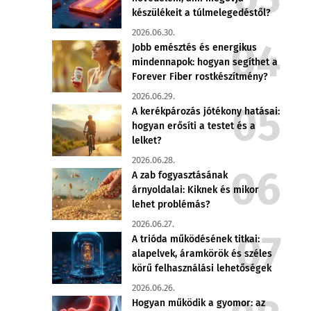
készülékeit a túlmelegedéstől?
2026.06.30.
Jobb emésztés és energikus
mindennapok: hogyan segíthet a
Forever Fiber rostkészítmény?
2026.06.29.
A kerékpározás jótékony hatásai:
hogyan erősíti a testet és a
lelket?
2026.06.28.
A zab fogyasztásának
árnyoldalai: Kiknek és mikor
lehet problémás?
2026.06.27.
A trióda működésének titkai:
alapelvek, áramkörök és széles
körű felhasználási lehetőségek
2026.06.26.
Hogyan működik a gyomor: az