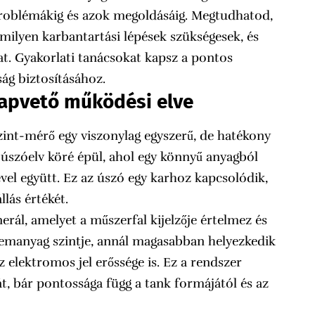
problémákig és azok megoldásáig. Megtudhatod,
 milyen karbantartási lépések szükségesek, és
at. Gyakorlati tanácsokat kapsz a pontos
ág biztosításához.
apvető működési elve
int-mérő egy viszonylag egyszerű, de hatékony
z úszóelv köré épül, ahol egy könnyű anyagból
el együtt. Ez az úszó egy karhoz kapcsolódik,
lás értékét.
nerál, amelyet a műszerfal kijelzője értelmez és
manyag szintje, annál magasabban helyezkedik
z elektromos jel erőssége is. Ez a rendszer
t, bár pontossága függ a tank formájától és az