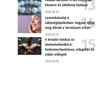
Holdkő karkötő: A női energiák
ékszere és jótékony hatásai
2026.06.20.
Levendulaolaj a
szépségápolásban: hogyan újítja
meg bőröd a természet ereje?
2026.06.19.
A kreatin hatása az
izomnövekedésre:
hatásmechanizmus, adagolás és
edzés előnyök
2026.06.18.