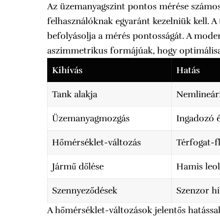
Az üzemanyagszint pontos mérése számos k
felhasználóknak egyaránt kezelniük kell. A 
befolyásolja a mérés pontosságát. A mode
aszimmetrikus formájúak, hogy optimálisan
Kihívás
Hatás
Tank alakja
Nemlineári
Üzemanyagmozgás
Ingadozó 
Hőmérséklet-változás
Térfogat-f
Jármű dőlése
Hamis leol
Szennyeződések
Szenzor h
A hőmérséklet-változások jelentős hatáss