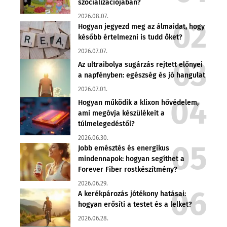
szocializációjában?
2026.08.07.
Hogyan jegyezd meg az álmaidat, hogy
később értelmezni is tudd őket?
2026.07.07.
Az ultraibolya sugárzás rejtett előnyei
a napfényben: egészség és jó hangulat
2026.07.01.
Hogyan működik a klixon hővédelem,
ami megóvja készülékeit a
túlmelegedéstől?
2026.06.30.
Jobb emésztés és energikus
mindennapok: hogyan segíthet a
Forever Fiber rostkészítmény?
2026.06.29.
A kerékpározás jótékony hatásai:
hogyan erősíti a testet és a lelket?
2026.06.28.