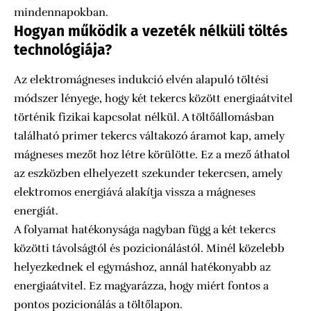
mindennapokban.
Hogyan működik a vezeték nélküli töltés
technológiája?
Az elektromágneses indukció elvén alapuló töltési
módszer lényege, hogy két tekercs között energiaátvitel
történik fizikai kapcsolat nélkül. A töltőállomásban
található primer tekercs váltakozó áramot kap, amely
mágneses mezőt hoz létre körülötte. Ez a mező áthatol
az eszközben elhelyezett szekunder tekercsen, amely
elektromos energiává alakítja vissza a mágneses
energiát.
A folyamat hatékonysága nagyban függ a két tekercs
közötti távolságtól és pozicionálástól. Minél közelebb
helyezkednek el egymáshoz, annál hatékonyabb az
energiaátvitel. Ez magyarázza, hogy miért fontos a
pontos pozicionálás a töltőlapon.