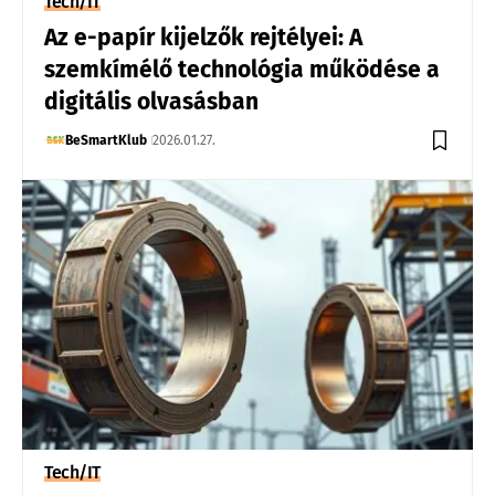
Tech/IT
Az e-papír kijelzők rejtélyei: A
szemkímélő technológia működése a
digitális olvasásban
BeSmartKlub
2026.01.27.
Tech/IT