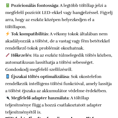
Pozicionálás fontossága
: A legtöbb töltőlap jelzi a
megfelelő pozíciót LED-ekkel vagy hangjelzéssel. Figyelj
arra, hogy az eszköz középen helyezkedjen el a
töltőlapon.
Tok kompatibilitás
: A vékony tokok általában nem
akadályozzák a töltést, de a vastag vagy fém betétekkel
rendelkező tokok problémát okozhatnak.
Hőkezelés
: Ha az eszköz túlmelegedik töltés közben,
automatikusan lassíthatja a töltési sebességet.
Gondoskodj megfelelő szellőzésről.
Éjszakai töltés optimalizálása
: Sok okostelefon
rendelkezik intelligens töltési funkcióval, amely lassítja
a töltést éjszaka az akkumulátor védelme érdekében.
Megfelelő adapter használata
: A töltőlap
teljesítménye függ a hozzá csatlakoztatott adapter
teljesítményétől is.