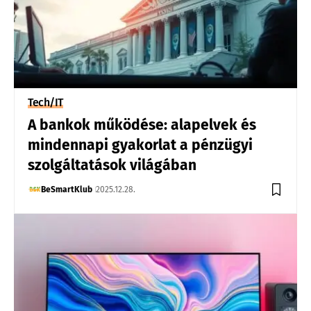
Tech/IT
A bankok működése: alapelvek és
mindennapi gyakorlat a pénzügyi
szolgáltatások világában
BeSmartKlub
2025.12.28.