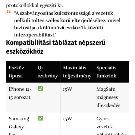
protokollokkal egészíti ki.
"A szabványosítás kulcsfontosságú a vezeték
nélküli töltés széles körű elterjedéséhez, mivel
biztosítja a különböző eszközök közötti
interoperabilitást."
Kompatibilitási táblázat népszerű
eszközökhöz
Eszköz
Qi
Maximális
Speciális
típusa
szabvány
teljesítmény
funkciók
iPhone 12-
15W
MagSafe
15 sorozat
mágneses
illeszkedés
Samsung
15W
Gyors
Galaxy
vezeték
S20+
nélküli töltés