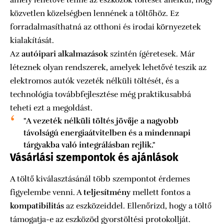
közvetlen közelségben lennének a töltőhöz. Ez
forradalmasíthatná az otthoni és irodai környezetek
kialakítását.
Az
autóipari alkalmazások
szintén ígéretesek. Már
léteznek olyan rendszerek, amelyek lehetővé teszik az
elektromos autók vezeték nélküli töltését, és a
technológia továbbfejlesztése még praktikusabbá
teheti ezt a megoldást.
"A vezeték nélküli töltés jövője a nagyobb
távolságú energiaátvitelben és a mindennapi
tárgyakba való integrálásban rejlik."
Vásárlási szempontok és ajánlások
A töltő kiválasztásánál több szempontot érdemes
figyelembe venni. A
teljesítmény
mellett fontos a
kompatibilitás
az eszközeiddel. Ellenőrizd, hogy a töltő
támogatja-e az eszközöd gyorstöltési protokollját.