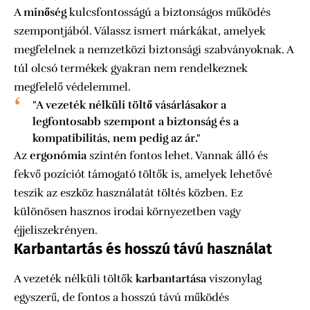
A
minőség
kulcsfontosságú a biztonságos működés
szempontjából. Válassz ismert márkákat, amelyek
megfelelnek a nemzetközi biztonsági szabványoknak. A
túl olcsó termékek gyakran nem rendelkeznek
megfelelő védelemmel.
"A vezeték nélküli töltő vásárlásakor a
legfontosabb szempont a biztonság és a
kompatibilitás, nem pedig az ár."
Az
ergonómia
szintén fontos lehet. Vannak álló és
fekvő pozíciót támogató töltők is, amelyek lehetővé
teszik az eszköz használatát töltés közben. Ez
különösen hasznos irodai környezetben vagy
éjjeliszekrényen.
Karbantartás és hosszú távú használat
A vezeték nélküli töltők
karbantartása
viszonylag
egyszerű, de fontos a hosszú távú működés