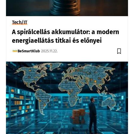
Tech/IT
A spirálcellás akkumulátor: a modern
energiaellátás titkai és előnyei
BeSmartKlub
2025.11.22.