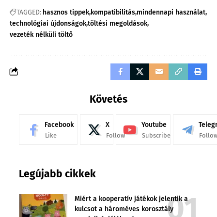
TAGGED:
hasznos tippek
kompatibilitás
mindennapi használat
technológiai újdonságok
töltési megoldások
vezeték nélküli töltő
Követés
Facebook
X
Youtube
Teleg
Like
Follow
Subscribe
Follo
Legújabb cikkek
Miért a kooperatív játékok jelentik a
kulcsot a hároméves korosztály