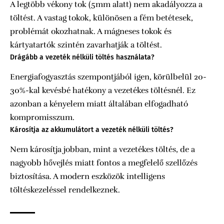
A legtöbb vékony tok (5mm alatt) nem akadályozza a
töltést. A vastag tokok, különösen a fém betétesek,
problémát okozhatnak. A mágneses tokok és
kártyatartók szintén zavarhatják a töltést.
Drágább a vezeték nélküli töltés használata?
Energiafogyasztás szempontjából igen, körülbelül 20-
30%-kal kevésbé hatékony a vezetékes töltésnél. Ez
azonban a kényelem miatt általában elfogadható
kompromisszum.
Károsítja az akkumulátort a vezeték nélküli töltés?
Nem károsítja jobban, mint a vezetékes töltés, de a
nagyobb hővejlés miatt fontos a megfelelő szellőzés
biztosítása. A modern eszközök intelligens
töltéskezeléssel rendelkeznek.