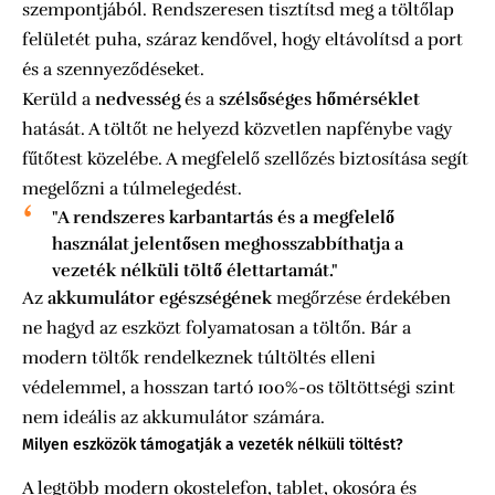
szempontjából. Rendszeresen tisztítsd meg a töltőlap
felületét puha, száraz kendővel, hogy eltávolítsd a port
és a szennyeződéseket.
Kerüld a
nedvesség
és a
szélsőséges hőmérséklet
hatását. A töltőt ne helyezd közvetlen napfénybe vagy
fűtőtest közelébe. A megfelelő szellőzés biztosítása segít
megelőzni a túlmelegedést.
"A rendszeres karbantartás és a megfelelő
használat jelentősen meghosszabbíthatja a
vezeték nélküli töltő élettartamát."
Az
akkumulátor egészségének
megőrzése érdekében
ne hagyd az eszközt folyamatosan a töltőn. Bár a
modern töltők rendelkeznek túltöltés elleni
védelemmel, a hosszan tartó 100%-os töltöttségi szint
nem ideális az akkumulátor számára.
Milyen eszközök támogatják a vezeték nélküli töltést?
A legtöbb modern okostelefon, tablet, okosóra és