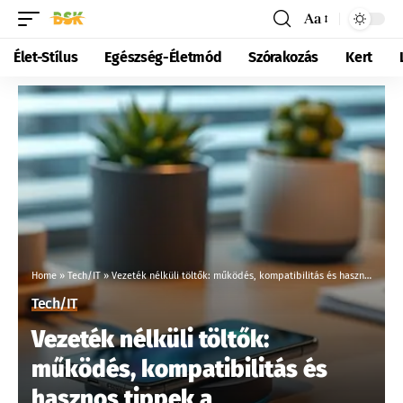
Aa
Élet-Stílus
Egészség-Életmód
Szórakozás
Kert
Home
»
Tech/IT
»
Vezeték nélküli töltők: működés, kompatibilitás és hasznos tippek a mindennapokra
Tech/IT
Vezeték nélküli töltők:
működés, kompatibilitás és
hasznos tippek a