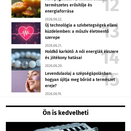
természetes erősítője és
energiaforrása
2026.06.22.
Új technológia a szívbetegségek elleni
küzdelemben: a műszív életmentő
szerepe
2026.06.21.
Holdkő karkötő: A női energiák ékszere
és jótékony hatásai
2026.06.20.
Levendulaolaj a szépségápolásban:
hogyan újítja meg bőröd a természet
ereje?
2026.06.19.
Ön is kedvelheti