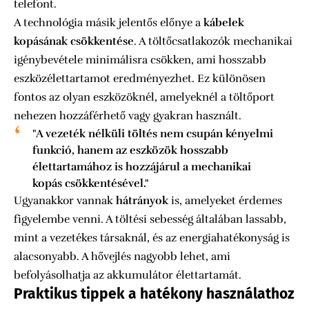
telefont.
A technológia másik jelentős előnye a
kábelek
kopásának csökkentése
. A töltőcsatlakozók mechanikai
igénybevétele minimálisra csökken, ami hosszabb
eszközélettartamot eredményezhet. Ez különösen
fontos az olyan eszközöknél, amelyeknél a töltőport
nehezen hozzáférhető vagy gyakran használt.
"A vezeték nélküli töltés nem csupán kényelmi
funkció, hanem az eszközök hosszabb
élettartamához is hozzájárul a mechanikai
kopás csökkentésével."
Ugyanakkor vannak
hátrányok
is, amelyeket érdemes
figyelembe venni. A töltési sebesség általában lassabb,
mint a vezetékes társaknál, és az energiahatékonyság is
alacsonyabb. A hővejlés nagyobb lehet, ami
befolyásolhatja az akkumulátor élettartamát.
Praktikus tippek a hatékony használathoz