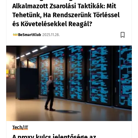
Alkalmazott Zsarolási Taktikák: Mit
Tehetünk, Ha Rendszerünk Törléssel
és Követelésekkel Reagál?
BeSmartKlub
2025.11.28.
Tech/IT
A proxy kulcs jelentősége az