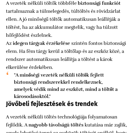
A vezeték nélküli töltők többféle
biztonsági funkciót
tartalmaznak a túlmelegedés, túltöltés és rövidzárlat
ellen. A jó minőségű töltők automatikusan leállítják a
töltést, ha az akkumulátor megtelik, vagy ha túlzott
hőfejlődést észlelnek.
Az
idegen tárgyak érzékelése
szintén fontos biztonsági
elem. Ha fém tárgy kerül a töltőlap és az eszköz közé, a
rendszer automatikusan leállítja a töltést a károk
elkerülése érdekében.
"A minőségi vezeték nélküli töltők fejlett
biztonsági rendszerekkel rendelkeznek,
amelyek védik mind az eszközt, mind a töltőt a
károsodásoktól."
Jövőbeli fejlesztések és trendek
A vezeték nélküli töltés technológiája folyamatosan
fejlődik. A
nagyobb távolságú töltés
kutatása már zajlik,
amely lehetővé tenné az eszközök töltését anélkül, hogy