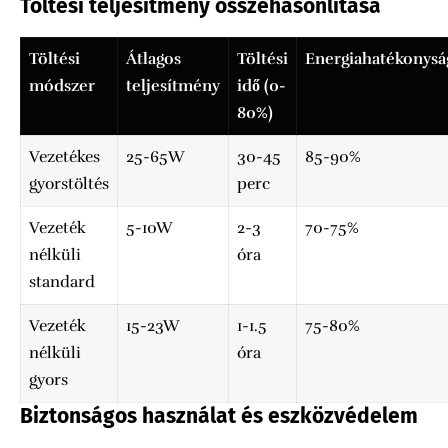
Töltési teljesítmény összehasonlítása
Töltési
Átlagos
Töltési
Energiahatékonysá
módszer
teljesítmény
idő (0-
80%)
Vezetékes
25-65W
30-45
85-90%
gyorstöltés
perc
Vezeték
5-10W
2-3
70-75%
nélküli
óra
standard
Vezeték
15-23W
1-1.5
75-80%
nélküli
óra
gyors
Biztonságos használat és eszközvédelem