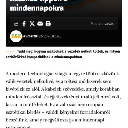
mindennapokra
9 perc olvasás
BeSmartKlub
2026.02.26.
Tudd meg, hogyan működnek a vezeték nélküli töltők, és milyen
eszközökkel kompatibilisek a mindennapokban.
A modern technológiai világban egyre több eszközünk
válik vezeték nélkülivé, és a töltési módszerek sem
kivételek ez alól. A kábelek szövedéke, amely korábban
minden íróasztalt és éjjeliszekrényt uraló jellemző volt,
lassan a múlté lehet. Ez a változás nem csupán
esztétikai kérdés – valódi kényelmi forradalomról
beszélünk, amely megváltoztatja a mindennapi
rutinjainkat.