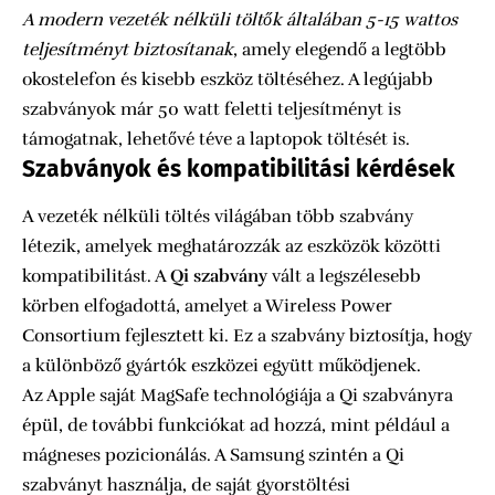
A modern vezeték nélküli töltők általában 5-15 wattos
teljesítményt biztosítanak
, amely elegendő a legtöbb
okostelefon és kisebb eszköz töltéséhez. A legújabb
szabványok már 50 watt feletti teljesítményt is
támogatnak, lehetővé téve a laptopok töltését is.
Szabványok és kompatibilitási kérdések
A vezeték nélküli töltés világában több szabvány
létezik, amelyek meghatározzák az eszközök közötti
kompatibilitást. A
Qi szabvány
vált a legszélesebb
körben elfogadottá, amelyet a Wireless Power
Consortium fejlesztett ki. Ez a szabvány biztosítja, hogy
a különböző gyártók eszközei együtt működjenek.
Az Apple saját MagSafe technológiája a Qi szabványra
épül, de további funkciókat ad hozzá, mint például a
mágneses pozicionálás. A Samsung szintén a Qi
szabványt használja, de saját gyorstöltési