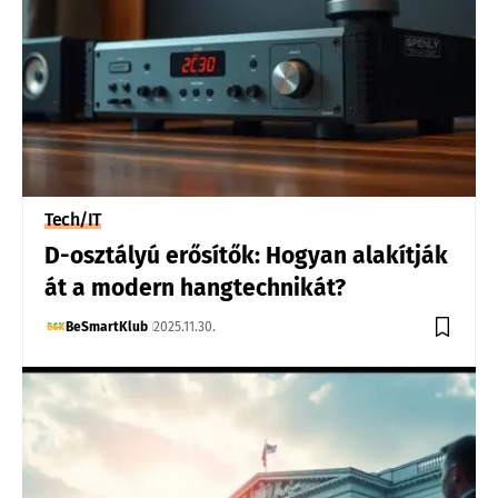
Tech/IT
D-osztályú erősítők: Hogyan alakítják
át a modern hangtechnikát?
BeSmartKlub
2025.11.30.