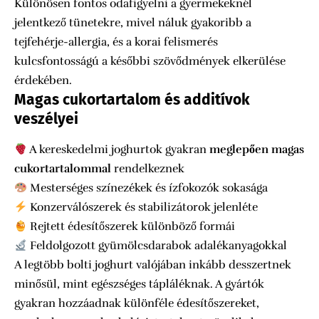
Különösen fontos odafigyelni a gyermekeknél
jelentkező tünetekre, mivel náluk gyakoribb a
tejfehérje-allergia, és a korai felismerés
kulcsfontosságú a későbbi szövődmények elkerülése
érdekében.
Magas cukortartalom és additívok
veszélyei
A kereskedelmi joghurtok gyakran
meglepően magas
cukortartalommal
rendelkeznek
Mesterséges színezékek és ízfokozók sokasága
Konzerválószerek és stabilizátorok jelenléte
Rejtett édesítőszerek különböző formái
Feldolgozott gyümölcsdarabok adalékanyagokkal
A legtöbb bolti joghurt valójában inkább desszertnek
minősül, mint egészséges tápláléknak. A gyártók
gyakran hozzáadnak különféle édesítőszereket,