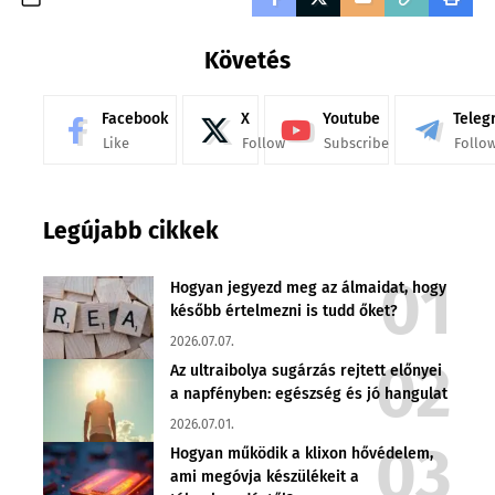
Követés
Facebook
X
Youtube
Teleg
Like
Follow
Subscribe
Follo
Legújabb cikkek
Hogyan jegyezd meg az álmaidat, hogy
később értelmezni is tudd őket?
2026.07.07.
Az ultraibolya sugárzás rejtett előnyei
a napfényben: egészség és jó hangulat
2026.07.01.
Hogyan működik a klixon hővédelem,
ami megóvja készülékeit a