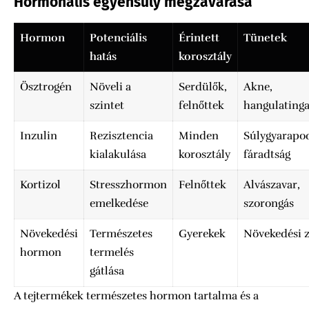
Hormonális egyensúly megzavarása
Hormon
Potenciális
Érintett
Tünetek
hatás
korosztály
Ösztrogén
Növeli a
Serdülők,
Akne,
szintet
felnőttek
hangulating
Inzulin
Rezisztencia
Minden
Súlygyarapo
kialakulása
korosztály
fáradtság
Kortizol
Stresszhormon
Felnőttek
Alvászavar,
emelkedése
szorongás
Növekedési
Természetes
Gyerekek
Növekedési 
hormon
termelés
gátlása
A tejtermékek természetes hormon tartalma és a