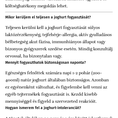
költséghatékony megoldás lehet.
Mikor kerüljem el teljesen a joghurt fogyasztását?
Teljesen kerülni kell a joghurt fogyasztását súlyos
laktózérzékenység, tejfehérje-allergia, aktív gyulladásos
bélbetegség akut fázisa, immunhiányos állapot vagy
bizonyos gyógyszerek szedése esetén. Mindig konzultálj
orvossal, ha bizonytalan vagy.
Mennyit fogyaszthatok biztonságosan naponta?
Egészséges felnőttek számára napi 1-2 pohár (200-
400ml) natúr joghurt általában biztonságos. Azonban
ez egyénenként változhat, és figyelembe kell venni az
egyéb tejtermékek fogyasztását is. Kezdd kisebb
mennyiséggel és figyeld a szervezeted reakcióit.
Hogyan ismerem fel a joghurt-intoleranciát?