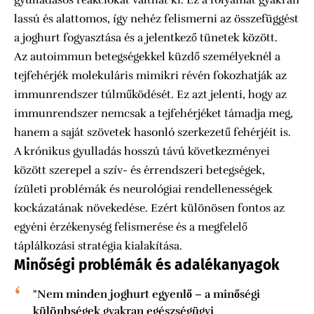
lassú és alattomos, így nehéz felismerni az összefüggést
a joghurt fogyasztása és a jelentkező tünetek között.
Az autoimmun betegségekkel küzdő személyeknél a
tejfehérjék molekuláris mimikri révén fokozhatják az
immunrendszer túlműködését. Ez azt jelenti, hogy az
immunrendszer nemcsak a tejfehérjéket támadja meg,
hanem a saját szövetek hasonló szerkezetű fehérjéit is.
A krónikus gyulladás hosszú távú következményei
között szerepel a szív- és érrendszeri betegségek,
ízületi problémák és neurológiai rendellenességek
kockázatának növekedése. Ezért különösen fontos az
egyéni érzékenység felismerése és a megfelelő
táplálkozási stratégia kialakítása.
Minőségi problémák és adalékanyagok
"Nem minden joghurt egyenlő – a minőségi
különbségek gyakran egészségügyi