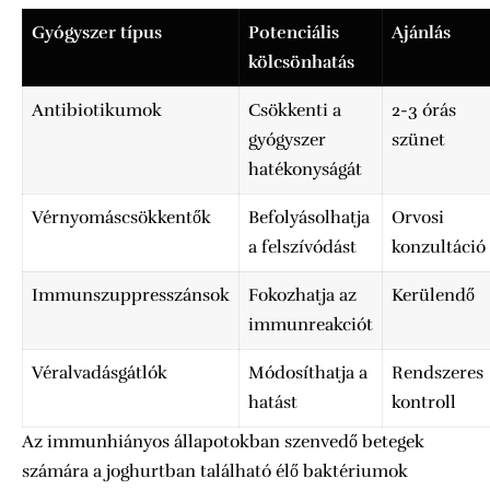
Gyógyszer típus
Potenciális
Ajánlás
kölcsönhatás
Antibiotikumok
Csökkenti a
2-3 órás
gyógyszer
szünet
hatékonyságát
Vérnyomáscsökkentők
Befolyásolhatja
Orvosi
a felszívódást
konzultáció
Immunszuppresszánsok
Fokozhatja az
Kerülendő
immunreakciót
Véralvadásgátlók
Módosíthatja a
Rendszeres
hatást
kontroll
Az immunhiányos állapotokban szenvedő betegek
számára a joghurtban található élő baktériumok