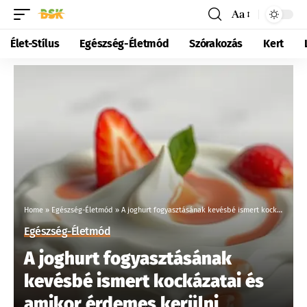
Aa
Élet-Stílus
Egészség-Életmód
Szórakozás
Kert
Home
»
Egészség-Életmód
»
A joghurt fogyasztásának kevésbé ismert kockázatai és amikor érdemes kerülni
Egészség-Életmód
A joghurt fogyasztásának
kevésbé ismert kockázatai és
amikor érdemes kerülni