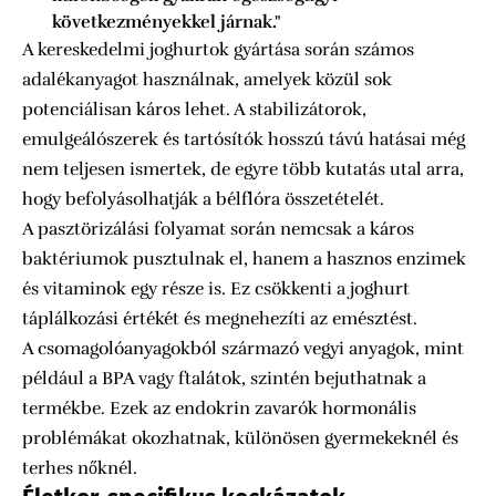
következményekkel járnak."
A kereskedelmi joghurtok gyártása során számos
adalékanyagot használnak, amelyek közül sok
potenciálisan káros lehet. A stabilizátorok,
emulgeálószerek és tartósítók hosszú távú hatásai még
nem teljesen ismertek, de egyre több kutatás utal arra,
hogy befolyásolhatják a bélflóra összetételét.
A pasztörizálási folyamat során nemcsak a káros
baktériumok pusztulnak el, hanem a hasznos enzimek
és vitaminok egy része is. Ez csökkenti a joghurt
táplálkozási értékét és megnehezíti az emésztést.
A csomagolóanyagokból származó vegyi anyagok, mint
például a BPA vagy ftalátok, szintén bejuthatnak a
termékbe. Ezek az endokrin zavarók hormonális
problémákat okozhatnak, különösen gyermekeknél és
terhes nőknél.