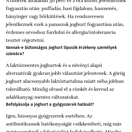
A tünetek általában 30 perc és 2 óra között jelentkeznek
fogyasztás után: puffadás, hasi fájdalom, hasmenés,
hányinger vagy bőrkiütések. Ha rendszeresen
jelentkeznek ezek a panaszok joghurt fogyasztása után,
érdemes orvoshoz fordulni és allergia/intolerancia
tesztet végeztetni.
Vannak-e biztonságos joghurt típusök érzékeny személyek
számára?
A laktózmentes joghurtok és a növényi alapú
alternatívák gyakran jobb választást jelentenek. A görög
joghurt alacsonyabb laktóztartalma miatt néha jobban
tolerálható. Mindig olvasd el a címkét és keresd az
adalékanyag-mentes változatokat.
Befolyásolja a joghurt a gyógyszerek hatását?
Igen, bizonyos gyógyszerek esetében. Az
antibiotikumok hatékonyságát csökkentheti, míg más