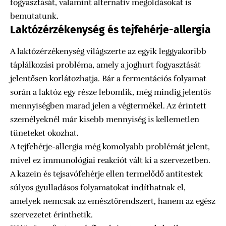
fogyasztását, valamint alternatív megoldásokat is
bemutatunk.
Laktózérzékenység és tejfehérje-allergia
A laktózérzékenység világszerte az egyik leggyakoribb
táplálkozási probléma, amely a joghurt fogyasztását
jelentősen korlátozhatja. Bár a fermentációs folyamat
során a laktóz egy része lebomlik, még mindig jelentős
mennyiségben marad jelen a végtermékel. Az érintett
személyeknél már kisebb mennyiség is kellemetlen
tüneteket okozhat.
A tejfehérje-allergia még komolyabb problémát jelent,
mivel ez immunológiai reakciót vált ki a szervezetben.
A kazein és tejsavófehérje ellen termelődő antitestek
súlyos gyulladásos folyamatokat indíthatnak el,
amelyek nemcsak az emésztőrendszert, hanem az egész
szervezetet érinthetik.