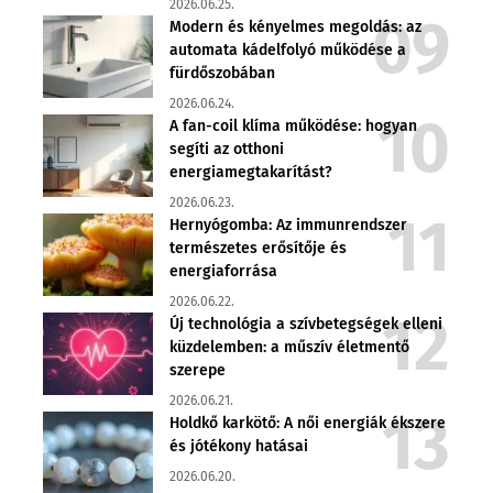
2026.06.25.
Modern és kényelmes megoldás: az
automata kádelfolyó működése a
fürdőszobában
2026.06.24.
A fan-coil klíma működése: hogyan
segíti az otthoni
energiamegtakarítást?
2026.06.23.
Hernyógomba: Az immunrendszer
természetes erősítője és
energiaforrása
2026.06.22.
Új technológia a szívbetegségek elleni
küzdelemben: a műszív életmentő
szerepe
2026.06.21.
Holdkő karkötő: A női energiák ékszere
és jótékony hatásai
2026.06.20.