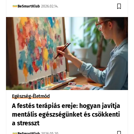
BeSmartKlub
2026.02.14.
Egészség-Életmód
A festés terápiás ereje: hogyan javítja
mentális egészségünket és csökkenti
a stresszt
BeSmartKlub
2026.05.20.