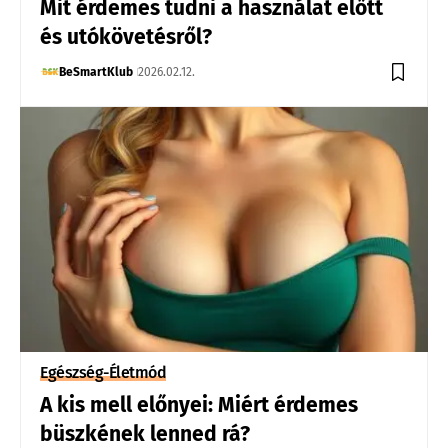
Mit érdemes tudni a használat előtt
és utókövetésről?
BeSmartKlub
2026.02.12.
Egészség-Életmód
A kis mell előnyei: Miért érdemes
büszkének lenned rá?