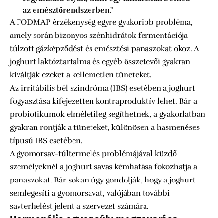
az emésztőrendszerben."
A FODMAP érzékenység egyre gyakoribb probléma,
amely során bizonyos szénhidrátok fermentációja
túlzott gázképződést és emésztési panaszokat okoz. A
joghurt laktóztartalma és egyéb összetevői gyakran
kiváltják ezeket a kellemetlen tüneteket.
Az irritábilis bél szindróma (IBS) esetében a joghurt
fogyasztása kifejezetten kontraproduktív lehet. Bár a
probiotikumok elméletileg segíthetnek, a gyakorlatban
gyakran rontják a tüneteket, különösen a hasmenéses
típusú IBS esetében.
A gyomorsav-túltermelés problémájával küzdő
személyeknél a joghurt savas kémhatása fokozhatja a
panaszokat. Bár sokan úgy gondolják, hogy a joghurt
semlegesíti a gyomorsavat, valójában további
savterhelést jelent a szervezet számára.