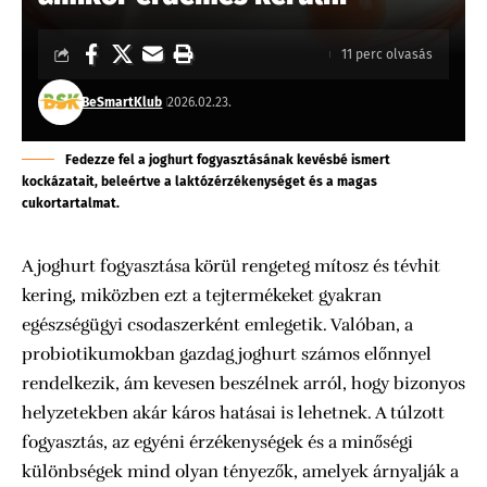
11 perc olvasás
BeSmartKlub
2026.02.23.
Fedezze fel a joghurt fogyasztásának kevésbé ismert
kockázatait, beleértve a laktózérzékenységet és a magas
cukortartalmat.
A joghurt fogyasztása körül rengeteg mítosz és tévhit
kering, miközben ezt a tejtermékeket gyakran
egészségügyi csodaszerként emlegetik. Valóban, a
probiotikumokban gazdag joghurt számos előnnyel
rendelkezik, ám kevesen beszélnek arról, hogy bizonyos
helyzetekben akár káros hatásai is lehetnek. A túlzott
fogyasztás, az egyéni érzékenységek és a minőségi
különbségek mind olyan tényezők, amelyek árnyalják a