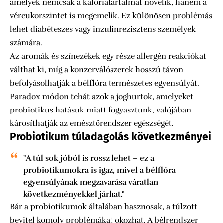
amelyek nemcsak a kalóriatartalmat növelik, hanem a
vércukorszintet is megemelik. Ez különösen problémás
lehet diabéteszes vagy inzulinrezisztens személyek
számára.
Az aromák és színezékek egy része allergén reakciókat
válthat ki, míg a konzerválószerek hosszú távon
befolyásolhatják a bélflóra természetes egyensúlyát.
Paradox módon tehát azok a joghurtok, amelyeket
probiotikus hatásuk miatt fogyasztunk, valójában
károsíthatják az emésztőrendszer egészségét.
Probiotikum túladagolás következményei
"A túl sok jóból is rossz lehet – ez a
probiotikumokra is igaz, mivel a bélflóra
egyensúlyának megzavarása váratlan
következményekkel járhat."
Bár a probiotikumok általában hasznosak, a túlzott
bevitel komoly problémákat okozhat. A bélrendszer