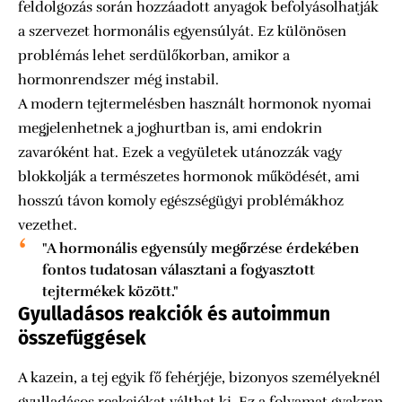
feldolgozás során hozzáadott anyagok befolyásolhatják
a szervezet hormonális egyensúlyát. Ez különösen
problémás lehet serdülőkorban, amikor a
hormonrendszer még instabil.
A modern tejtermelésben használt hormonok nyomai
megjelenhetnek a joghurtban is, ami endokrin
zavaróként hat. Ezek a vegyületek utánozzák vagy
blokkolják a természetes hormonok működését, ami
hosszú távon komoly egészségügyi problémákhoz
vezethet.
"A hormonális egyensúly megőrzése érdekében
fontos tudatosan választani a fogyasztott
tejtermékek között."
Gyulladásos reakciók és autoimmun
összefüggések
A kazein, a tej egyik fő fehérjéje, bizonyos személyeknél
gyulladásos reakciókat válthat ki. Ez a folyamat gyakran