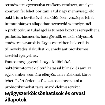
természetes egyensúlya érzékeny rendszer, amelyet
könnyen fel lehet borítani a túl nagy mennyiségű élő
baktérium bevitelével. Ez különösen veszélyes lehet
immunhiányos állapotban szenvedő személyeknél.
A probiotikum túladagolás tünetei között szerepelhet a
puffadás, hasmenés, hasi görcsök és akár súlyosabb
emésztési zavarok is. Egyes esetekben bakteriális
túlnövekedés alakulhat ki, amely antibiotikumos
kezelést igényelhet.
Fontos megjegyezni, hogy a különböző
baktériumtörzsek eltérő hatással bírnak, és ami az
egyik ember számára előnyös, az a másiknak káros
lehet. Ezért érdemes fokozatosan bevezetni a
probiotikumokat tartalmazó élelmiszereket.
Gyógyszerkölcsönhatások és orvosi
állapotok