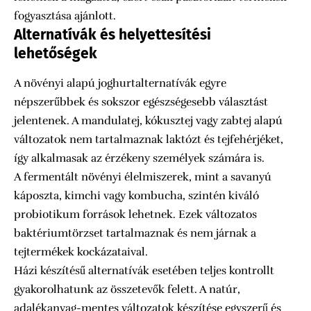
fogyasztása ajánlott.
Alternatívák és helyettesítési
lehetőségek
A növényi alapú joghurtalternatívák egyre
népszerűbbek és sokszor egészségesebb választást
jelentenek. A mandulatej, kókusztej vagy zabtej alapú
változatok nem tartalmaznak laktózt és tejfehérjéket,
így alkalmasak az érzékeny személyek számára is.
A fermentált növényi élelmiszerek, mint a savanyú
káposzta, kimchi vagy kombucha, szintén kiváló
probiotikum források lehetnek. Ezek változatos
baktériumtörzset tartalmaznak és nem járnak a
tejtermékek kockázataival.
Házi készítésű alternatívák esetében teljes kontrollt
gyakorolhatunk az összetevők felett. A natúr,
adalékanyag-mentes változatok készítése egyszerű és