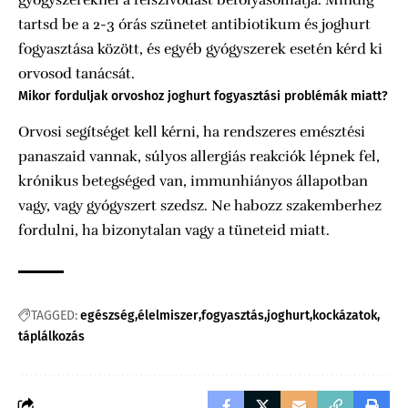
gyógyszereknél a felszívódást befolyásolhatja. Mindig
tartsd be a 2-3 órás szünetet antibiotikum és joghurt
fogyasztása között, és egyéb gyógyszerek esetén kérd ki
orvosod tanácsát.
Mikor forduljak orvoshoz joghurt fogyasztási problémák miatt?
Orvosi segítséget kell kérni, ha rendszeres emésztési
panaszaid vannak, súlyos allergiás reakciók lépnek fel,
krónikus betegséged van, immunhiányos állapotban
vagy, vagy gyógyszert szedsz. Ne habozz szakemberhez
fordulni, ha bizonytalan vagy a tüneteid miatt.
TAGGED:
egészség
élelmiszer
fogyasztás
joghurt
kockázatok
táplálkozás