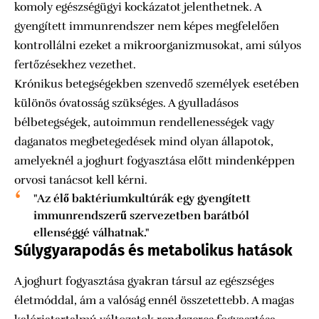
komoly egészségügyi kockázatot jelenthetnek. A
gyengített immunrendszer nem képes megfelelően
kontrollálni ezeket a mikroorganizmusokat, ami súlyos
fertőzésekhez vezethet.
Krónikus betegségekben szenvedő személyek esetében
különös óvatosság szükséges. A gyulladásos
bélbetegségek, autoimmun rendellenességek vagy
daganatos megbetegedések mind olyan állapotok,
amelyeknél a joghurt fogyasztása előtt mindenképpen
orvosi tanácsot kell kérni.
"Az élő baktériumkultúrák egy gyengített
immunrendszerű szervezetben barátból
ellenséggé válhatnak."
Súlygyarapodás és metabolikus hatások
A joghurt fogyasztása gyakran társul az egészséges
életmóddal, ám a valóság ennél összetettebb. A magas