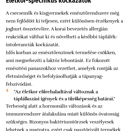
Életkor-specifikus kockázatok
A csecsemők és kisgyermekek emésztőrendszere még
nem fejlődött ki teljesen, ezért különösen érzékenyek a
joghurt összetevőire. A korai bevezetés allergián
reakciókat válthat ki és növelheti a későbbi táplálék-
intoleranciák kockázatát.
Idős korban az emésztőenzimek termelése csökken,
ami megnehezíti a laktóz lebontását. Ez fokozott
emésztési panaszokhoz vezethet, amelyek rontják az
életminőséget és befolyásolhatják a tápanyag-
felszívódást.
"Az életkor előrehaladtával változnak a
táplálkozási igények és a tűrőképesség határai."
Terhesség alatt a hormonális változások és az
immunrendszer átalakulása miatt különös óvatosság
szükséges. Bizonyos baktériumtörzsek veszélyesek
lehetnek a magzatra, ezért csak pasztörizált termékek