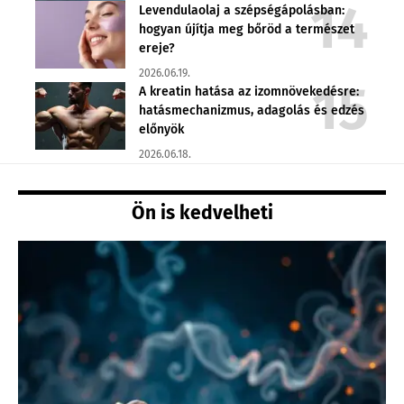
Levendulaolaj a szépségápolásban:
hogyan újítja meg bőröd a természet
ereje?
2026.06.19.
A kreatin hatása az izomnövekedésre:
hatásmechanizmus, adagolás és edzés
előnyök
2026.06.18.
Ön is kedvelheti