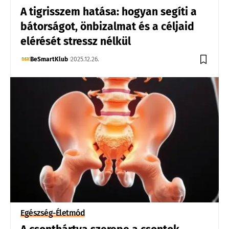
A tigrisszem hatása: hogyan segíti a
bátorságot, önbizalmat és a céljaid
elérését stressz nélkül
BeSmartKlub
2025.12.26.
Egészség-Életmód