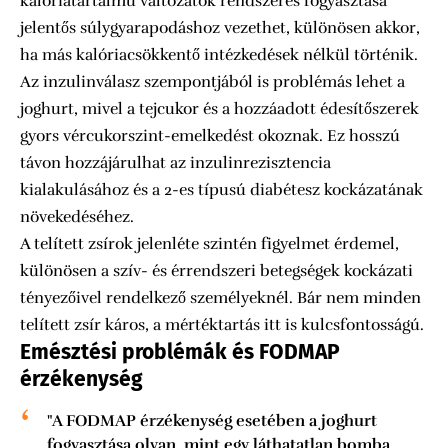
kalóriatartalmú változatok rendszeres fogyasztása
jelentős súlygyarapodáshoz vezethet, különösen akkor,
ha más kalóriacsökkentő intézkedések nélkül történik.
Az inzulinválasz szempontjából is problémás lehet a
joghurt, mivel a tejcukor és a hozzáadott édesítőszerek
gyors vércukorszint-emelkedést okoznak. Ez hosszú
távon hozzájárulhat az inzulinrezisztencia
kialakulásához és a 2-es típusú diabétesz kockázatának
növekedéséhez.
A telített zsírok jelenléte szintén figyelmet érdemel,
különösen a szív- és érrendszeri betegségek kockázati
tényezőivel rendelkező személyeknél. Bár nem minden
telített zsír káros, a mértéktartás itt is kulcsfontosságú.
Emésztési problémák és FODMAP
érzékenység
"A FODMAP érzékenység esetében a joghurt
fogyasztása olyan, mint egy láthatatlan bomba