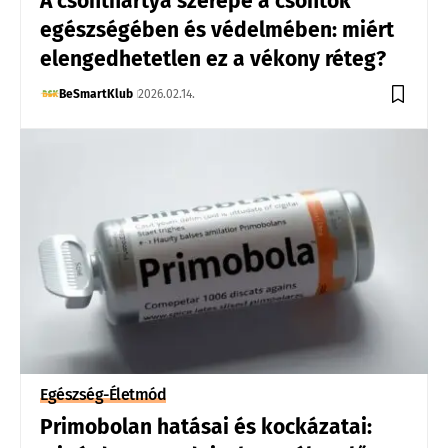
A csonthártya szerepe a csontok
egészségében és védelmében: miért
elengedhetetlen ez a vékony réteg?
BeSmartKlub
2026.02.14.
Egészség-Életmód
Primobolan hatásai és kockázatai: