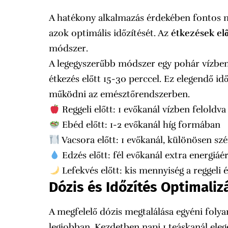
A hatékony alkalmazás érdekében fontos 
azok optimális időzítését. Az
étkezések elő
módszer.
A legegyszerűbb módszer egy pohár vízben 
étkezés előtt 15-30 perccel. Ez elegendő i
működni az emésztőrendszerben.
Reggeli előtt: 1 evőkanál vízben feloldva
Ebéd előtt: 1-2 evőkanál híg formában
Vacsora előtt: 1 evőkanál, különösen sz
Edzés előtt: fél evőkanál extra energiáér
Lefekvés előtt: kis mennyiség a reggeli 
Dózis és Időzítés Optimaliz
A megfelelő dózis megtalálása egyéni folya
legjobban. Kezdetben napi 1 teáskanál ele