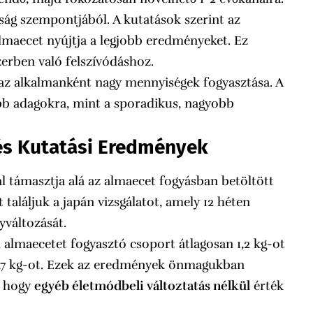
yság szempontjából. A kutatások szerint az
almaecet nyújtja a legjobb eredményeket. Ez
zerben való felszívódáshoz.
az alkalmanként nagy mennyiségek fogyasztása. A
ebb adagokra, mint a sporadikus, nagyobb
és Kutatási Eredmények
ámasztja alá az almaecet fogyásban betöltött
 találjuk a japán vizsgálatot, amely 12 héten
yváltozását.
l almaecetet fogyasztó csoport átlagosan 1,2 kg-ot
 1,7 kg-ot. Ezek az eredmények önmagukban
, hogy
egyéb életmódbeli változtatás nélkül
érték