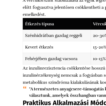
A vércukorszint stabilizálása az egyik leg
előtt fogyasztva jelentősen csökkentheti a 
emelkedést.
Étkezés típusa
Vércu
Szénhidrátban gazdag reggeli
20-30
Kevert étkezés
15-20
Fehérjében gazdag vacsora
10-15%
Az inzulinrezisztencia csökkentése hosszú 
inzulinérzékenység nemcsak a fogyásban se
metabolikus szindróma kialakulásának koc
"A természetes anyagcsere-támogatás k
választunk, amelyek összhangban vanna
Praktikus Alkalmazási Mód