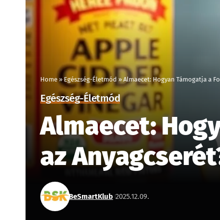
Home
»
Egészség-Életmód
»
Almaecet: Hogyan Támogatja a Fog
Egészség-Életmód
Almaecet: Hogy
az Anyagcserét
BeSmartKlub
2025.12.09.