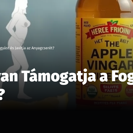
yást és Javítja az Anyagcserét?
an Támogatja a Fogy
?