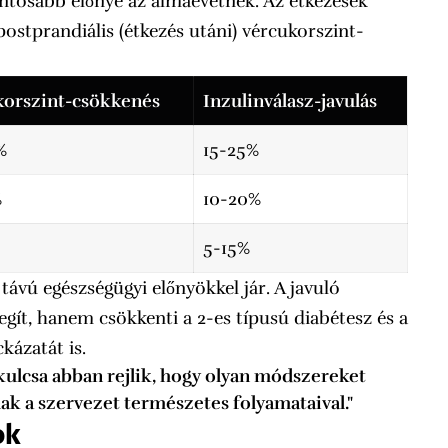
fontosabb előnye az almaevetnek. Az étkezések
postprandiális (étkezés utáni) vércukorszint-
korszint-csökkenés
Inzulinválasz-javulás
%
15-25%
%
10-20%
5-15%
távú egészségügyi előnyökkel jár. A javuló
gít, hanem csökkenti a 2-es típusú diabétesz és a
kázatát is.
ulcsa abban rejlik, hogy olyan módszereket
k a szervezet természetes folyamataival."
ok