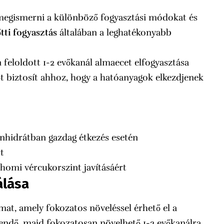
megismerni a különböző fogyasztási módokat és
tti fogyasztás
általában a leghatékonyabb
feloldott 1-2 evőkanál almaecet elfogyasztása
dőt biztosít ahhoz, hogy a hatóanyagok elkezdjenek
énhidrátban gazdag étkezés esetén
t
éhomi vércukorszint javításáért
álása
mat, amely fokozatos növeléssel érhető el a
gendő, majd fokozatosan növelhető 1-2 evőkanálra.