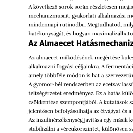
A következő sorok során részletesen meg
mechanizmusait, gyakorlati alkalmazási mó
mindennapi rutinodba. Megtudhatod, mil
hatékonyságát, és hogyan maximalizálhatod
Az Almaecet Hatásmechani
Az almaecet működésének megértése kulc
alkalmazni fogyási céljainkra. A fermentác
amely többféle módon is hat a szervezetü
A gyomor-bél rendszerben az ecetsav lassí
teltségérzetet eredményez. Ez a hatás kül
csökkentése szempontjából. A kutatások s
jelentősen befolyásolhatja az étvágyat és 
Az inzulinérzékenység javítása egy másik 
stabilizálni a vércukorszintet, különösen