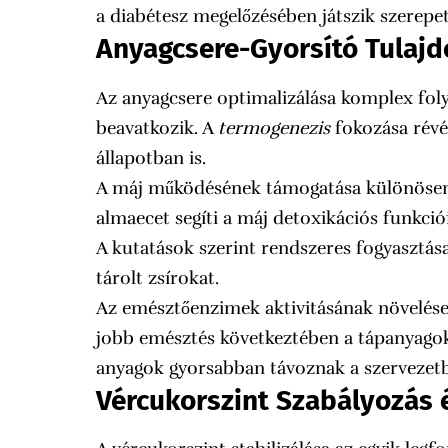
a diabétesz megelőzésében játszik szerepe
Anyagcsere-Gyorsító Tulaj
Az anyagcsere optimalizálása komplex fol
beavatkozik. A
termogenezis
fokozása révé
állapotban is.
A máj működésének támogatása különösen f
almaecet segíti a máj detoxikációs funkcióit
A kutatások szerint rendszeres fogyasztás
tárolt zsírokat.
Az emésztőenzimek aktivitásának növelése 
jobb emésztés következtében a tápanyago
anyagok gyorsabban távoznak a szervezetb
Vércukorszint Szabályozás 