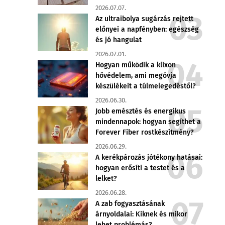
2026.07.07.
Az ultraibolya sugárzás rejtett
előnyei a napfényben: egészség
és jó hangulat
2026.07.01.
Hogyan működik a klixon
hővédelem, ami megóvja
készülékeit a túlmelegedéstől?
2026.06.30.
Jobb emésztés és energikus
mindennapok: hogyan segíthet a
Forever Fiber rostkészítmény?
2026.06.29.
A kerékpározás jótékony hatásai:
hogyan erősíti a testet és a
lelket?
2026.06.28.
A zab fogyasztásának
árnyoldalai: Kiknek és mikor
lehet problémás?