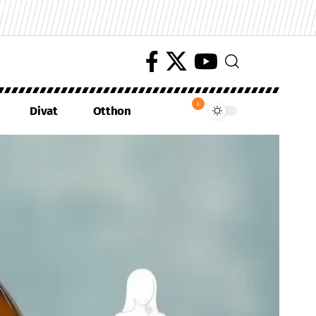
1
Divat
Otthon