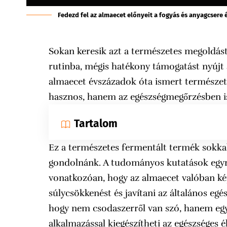
Fedezd fel az almaecet előnyeit a fogyás és anyagcsere é
Sokan keresik azt a természetes megoldás
rutinba, mégis hatékony támogatást nyújt
almaecet évszázadok óta ismert természe
hasznos, hanem az egészségmegőrzésben is
Tartalom
Ez a természetes fermentált termék sokkal
gondolnánk. A tudományos kutatások egyre
vonatkozóan, hogy az almaecet valóban kép
súlycsökkenést és javítani az általános eg
hogy nem csodaszerről van szó, hanem egy 
alkalmazással kiegészítheti az egészséges 