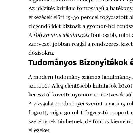
Az időzítés kritikus fontosságú a hatékon
étkezések előtt 15-30 perccel fogyasztott 
elegendő időt biztosít a gyomor-bél rends
A
folyamatos alkalmazás
fontosabb, mint 
szervezet jobban reagál a rendszeres, kis
dózisokra.
Tudományos Bizonyítékok 
A modern tudomány számos tanulmánnyal t
szerepét. A legjelentősebb kutatások között
keresztül követte nyomon a résztvevők súl
A vizsgálat eredményei szerint a napi 15 m
fogyott, míg a 30 ml-t fogyasztó csoport
szerénynek tűnhetnek, de fontos kiemelni
el ezeket.