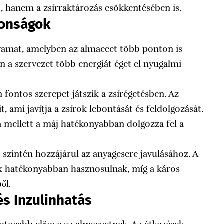
t, hanem a zsírraktározás csökkentésében is.
donságok
yamat, amelyben az almaecet több ponton is
n a szervezet több energiát éget el nyugalmi
ontos szerepet játszik a zsírégetésben. Az
, ami javítja a zsírok lebontását és feldolgozását.
a mellett a máj hatékonyabban dolgozza fel a
szintén hozzájárul az anyagcsere javulásához. A
k hatékonyabban hasznosulnak, míg a káros
ől.
és Inzulinhatás