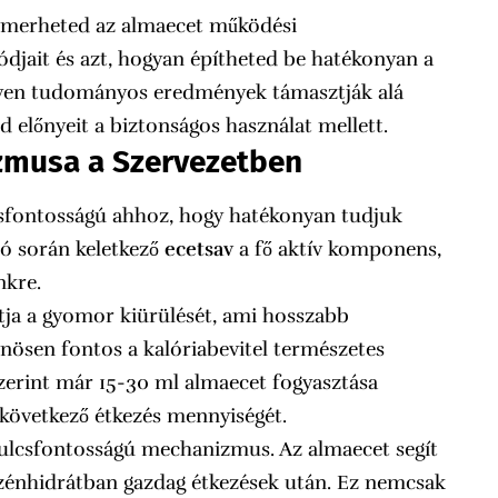
ismerheted az almaecet működési
djait és azt, hogyan építheted be hatékonyan a
yen tudományos eredmények támasztják alá
 előnyeit a biztonságos használat mellett.
zmusa a Szervezetben
sfontosságú ahhoz, hogy hatékonyan tudjuk
ió során keletkező
ecetsav
a fő aktív komponens,
nkre.
tja a gyomor kiürülését, ami hosszabb
önösen fontos a kalóriabevitel természetes
zerint már 15-30 ml almaecet fogyasztása
a következő étkezés mennyiségét.
kulcsfontosságú mechanizmus. Az almaecet segít
 szénhidrátban gazdag étkezések után. Ez nemcsak